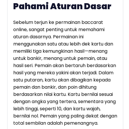
Pahami Aturan Dasar
Sebelum terjun ke permainan baccarat
online, sangat penting untuk memahami
aturan dasarnya. Permainan ini
menggunakan satu atau lebih dek kartu dan
memiliki tiga kemungkinan hasil—menang
untuk bankir, menang untuk pemain, atau
hasil seri. Pemain akan bertaruh berdasarkan
hasil yang mereka yakini akan terjadi. Dalam
satu putaran, kartu akan dibagikan kepada
pemain dan bankir, dan poin dihitung
berdasarkan nilai kartu. Kartu bernilai sesuai
dengan angka yang tertera, sementara yang
lebih tinggi, seperti 10, dan kartu wajah,
bernilai nol. Pemain yang paling dekat dengan
total sembilan adalah pemenangnya.