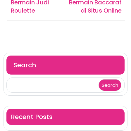
Bermain Judi
Bermain Baccarat
Roulette
di Situs Online
Search
Search
Recent Posts