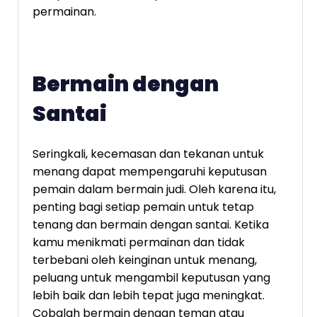
permainan.
Bermain dengan
Santai
Seringkali, kecemasan dan tekanan untuk
menang dapat mempengaruhi keputusan
pemain dalam bermain judi. Oleh karena itu,
penting bagi setiap pemain untuk tetap
tenang dan bermain dengan santai. Ketika
kamu menikmati permainan dan tidak
terbebani oleh keinginan untuk menang,
peluang untuk mengambil keputusan yang
lebih baik dan lebih tepat juga meningkat.
Cobalah bermain dengan teman atau