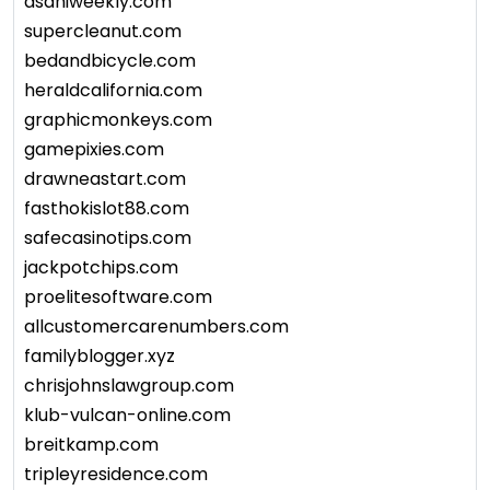
asahiweekly.com
supercleanut.com
bedandbicycle.com
heraldcalifornia.com
graphicmonkeys.com
gamepixies.com
drawneastart.com
fasthokislot88.com
safecasinotips.com
jackpotchips.com
proelitesoftware.com
allcustomercarenumbers.com
familyblogger.xyz
chrisjohnslawgroup.com
klub-vulcan-online.com
breitkamp.com
tripleyresidence.com