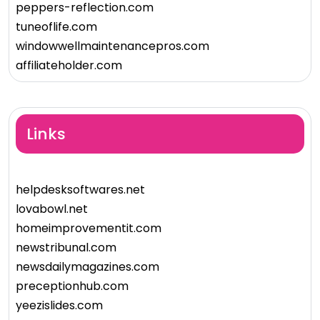
peppers-reflection.com
tuneoflife.com
windowwellmaintenancepros.com
affiliateholder.com
Links
helpdesksoftwares.net
lovabowl.net
homeimprovementit.com
newstribunal.com
newsdailymagazines.com
preceptionhub.com
yeezislides.com