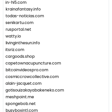
in-hi5.com
krainafantasy.info
todas-noticias.com
senikartu.com
rusportal.net
watty.io
livinginthesun.info
itsriz.com
cargoods.shop
capetownacupuncture.com
bitcoinvideospro.com
cosmiccrowcollective.com
alain-jacquet.com
gotisouizakayabakeneko.com
meshpoint.me
spongebob.net
busyboxintl.com