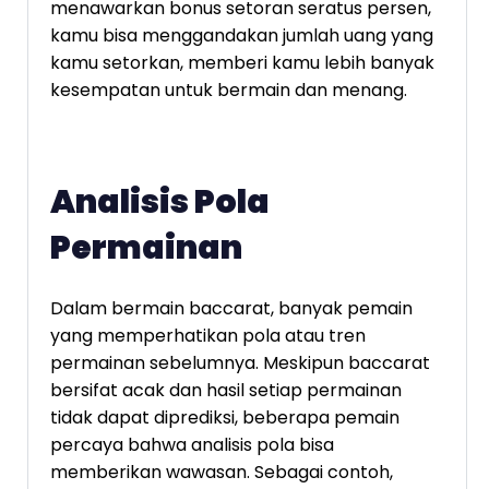
menawarkan bonus setoran seratus persen,
kamu bisa menggandakan jumlah uang yang
kamu setorkan, memberi kamu lebih banyak
kesempatan untuk bermain dan menang.
Analisis Pola
Permainan
Dalam bermain baccarat, banyak pemain
yang memperhatikan pola atau tren
permainan sebelumnya. Meskipun baccarat
bersifat acak dan hasil setiap permainan
tidak dapat diprediksi, beberapa pemain
percaya bahwa analisis pola bisa
memberikan wawasan. Sebagai contoh,