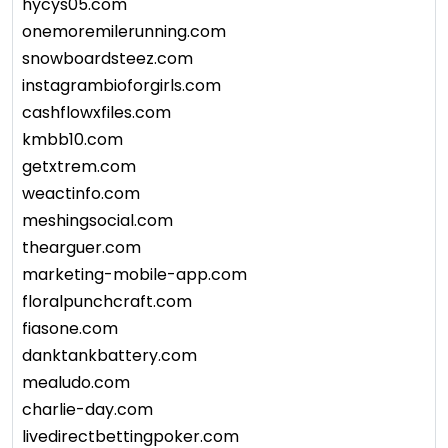
hycys05.com
onemoremilerunning.com
snowboardsteez.com
instagrambioforgirls.com
cashflowxfiles.com
kmbb10.com
getxtrem.com
weactinfo.com
meshingsocial.com
thearguer.com
marketing-mobile-app.com
floralpunchcraft.com
fiasone.com
danktankbattery.com
mealudo.com
charlie-day.com
livedirectbettingpoker.com