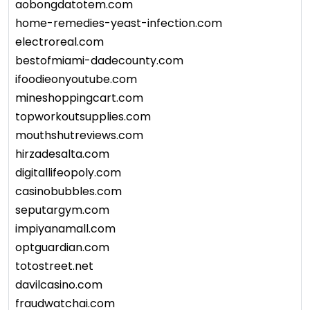
aobongdatotem.com
home-remedies-yeast-infection.com
electroreal.com
bestofmiami-dadecounty.com
ifoodieonyoutube.com
mineshoppingcart.com
topworkoutsupplies.com
mouthshutreviews.com
hirzadesalta.com
digitallifeopoly.com
casinobubbles.com
seputargym.com
impiyanamall.com
optguardian.com
totostreet.net
davilcasino.com
fraudwatchai.com