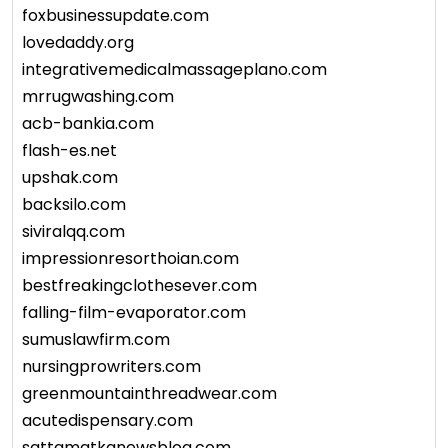
foxbusinessupdate.com
lovedaddy.org
integrativemedicalmassageplano.com
mrrugwashing.com
acb-bankia.com
flash-es.net
upshak.com
backsilo.com
siviralqq.com
impressionresorthoian.com
bestfreakingclothesever.com
falling-film-evaporator.com
sumuslawfirm.com
nursingprowriters.com
greenmountainthreadwear.com
acutedispensary.com
sattamatkanewsblog.com