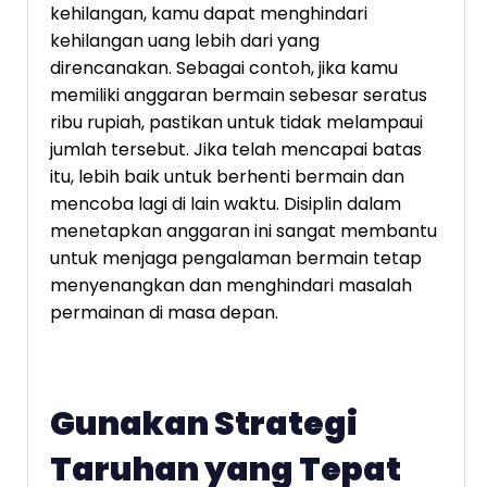
kehilangan, kamu dapat menghindari
kehilangan uang lebih dari yang
direncanakan. Sebagai contoh, jika kamu
memiliki anggaran bermain sebesar seratus
ribu rupiah, pastikan untuk tidak melampaui
jumlah tersebut. Jika telah mencapai batas
itu, lebih baik untuk berhenti bermain dan
mencoba lagi di lain waktu. Disiplin dalam
menetapkan anggaran ini sangat membantu
untuk menjaga pengalaman bermain tetap
menyenangkan dan menghindari masalah
permainan di masa depan.
Gunakan Strategi
Taruhan yang Tepat