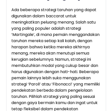
Ada beberapa strategi taruhan yang dapat
digunakan dalam baccarat untuk
meningkatkan peluang menang. Salah satu
yang paling populer adalah strategi
‘Martingale’, di mana pemain menggandakan
taruhan mereka setiap kali kalah, dengan
harapan bahwa ketika mereka akhirnya
menang, mereka akan menutupi semua
kerugian sebelumnya. Namun, strategi ini
membutuhkan modal yang cukup besar dan
harus digunakan dengan hati-hati. Beberapa
pemain lainnya lebih suka menggunakan
strategi ‘Paroli’ atau ‘Fibonacci’ yang memiliki
pendekatan berbeda dalam pengelolaan
taruhan. Pilihlah strategi yang paling sesuai
dengan gaya bermain kamu dan ingat untuk
tetap fleksibel dalam pendekatan