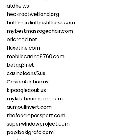
atdhe.ws
heckrodtwetland.org
halfheardinthestillness.com
mybestmassagechair.com
ericreed.net
fluxetine.com
mobilecasino8760.com
betqq3.net
casinoloans5.us
CasinoAuction.us
kipooglecouk.us
mykitchennhome.com
aumoulinvert.com
thefoodiepassport.com
superwindowproject.com
papibakigrafo.com