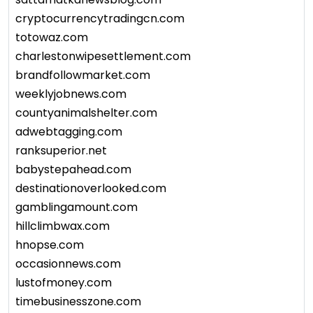
cryptocurrencytradingcn.com
totowaz.com
charlestonwipesettlement.com
brandfollowmarket.com
weeklyjobnews.com
countyanimalshelter.com
adwebtagging.com
ranksuperior.net
babystepahead.com
destinationoverlooked.com
gamblingamount.com
hillclimbwax.com
hnopse.com
occasionnews.com
lustofmoney.com
timebusinesszone.com