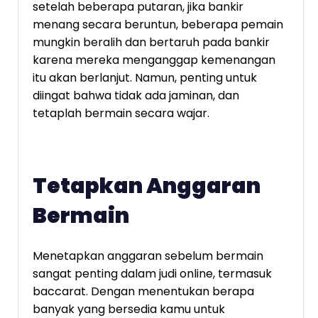
setelah beberapa putaran, jika bankir
menang secara beruntun, beberapa pemain
mungkin beralih dan bertaruh pada bankir
karena mereka menganggap kemenangan
itu akan berlanjut. Namun, penting untuk
diingat bahwa tidak ada jaminan, dan
tetaplah bermain secara wajar.
Tetapkan Anggaran
Bermain
Menetapkan anggaran sebelum bermain
sangat penting dalam judi online, termasuk
baccarat. Dengan menentukan berapa
banyak yang bersedia kamu untuk