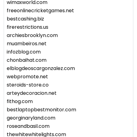
wimaxworld.com
freeonlinecricketgames.net
bestcashing.biz
firerestrictions.us
archiesbrooklyn.com
muambeiros.net
infozblog.com
chonbaihat.com
elblogdeoscargonzalez.com
webpromote.net
steroids-store.co
arteydecoracion.net
fithog.com
bestlaptopbestmonitor.com
georginaryland.com
roseandbasil.com
thewhitewhitelights.com