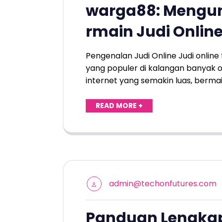
warga88: Mengu
rmain Judi Onlin
Pengenalan Judi Online Judi online
yang populer di kalangan banyak 
internet yang semakin luas, bermain
READ MORE +
admin@techonfutures.com
Panduan Lengkap