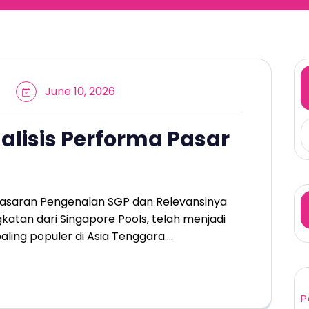
June 10, 2026
alisis Performa Pasar
 Pasaran Pengenalan SGP dan Relevansinya
atan dari Singapore Pools, telah menjadi
aling populer di Asia Tenggara.…
P