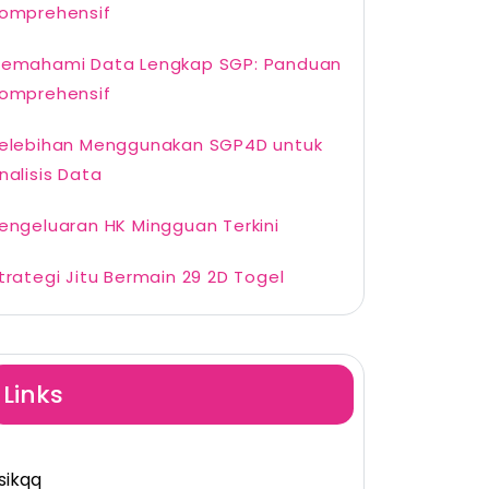
omprehensif
emahami Data Lengkap SGP: Panduan
omprehensif
elebihan Menggunakan SGP4D untuk
nalisis Data
engeluaran HK Mingguan Terkini
trategi Jitu Bermain 29 2D Togel
Links
sikqq