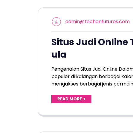
admin@techonfutures.com
Situs Judi Onlin
ula
Pengenalan Situs Judi Online Dalam 
populer di kalangan berbagai ka
mengakses berbagai jenis permain
READ MORE +