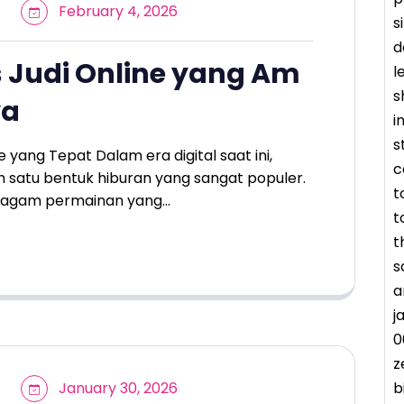
February 4, 2026
s
d
s Judi Online yang Am
l
s
ya
i
s
e yang Tepat Dalam era digital saat ini,
c
ah satu bentuk hiburan yang sangat populer.
t
ragam permainan yang…
t
t
s
a
j
0
z
January 30, 2026
b