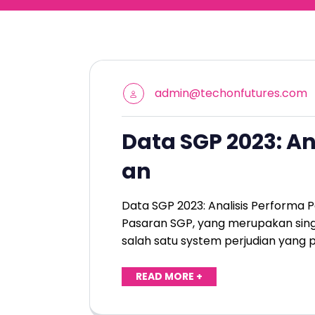
admin@techonfutures.com
Data SGP 2023: An
an
Data SGP 2023: Analisis Performa
Pasaran SGP, yang merupakan singk
salah satu system perjudian yang p
READ MORE +