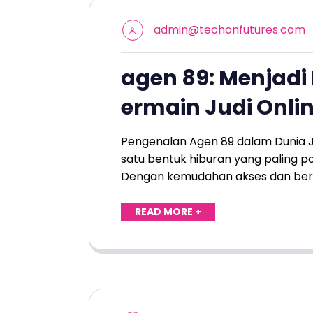
admin@techonfutures.com
agen 89: Menjadi
ermain Judi Onli
Pengenalan Agen 89 dalam Dunia Jud
satu bentuk hiburan yang paling po
Dengan kemudahan akses dan berb
READ MORE +