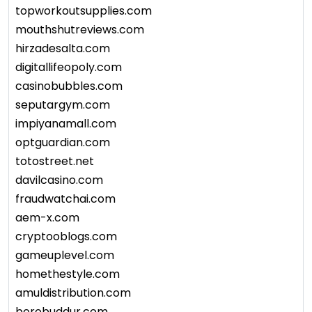
topworkoutsupplies.com
mouthshutreviews.com
hirzadesalta.com
digitallifeopoly.com
casinobubbles.com
seputargym.com
impiyanamall.com
optguardian.com
totostreet.net
davilcasino.com
fraudwatchai.com
aem-x.com
cryptooblogs.com
gameuplevel.com
homethestyle.com
amuldistribution.com
borobuddur.com