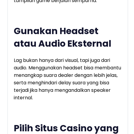
tampilan game berjalan sempurna.
Gunakan Headset
atau Audio Eksternal
Lag bukan hanya dari visual, tapi juga dari
audio. Menggunakan headset bisa membantu
menangkap suara dealer dengan lebih jelas,
serta menghindari delay suara yang bisa
terjadi jika hanya mengandalkan speaker
internal.
Pilih Situs Casino yang