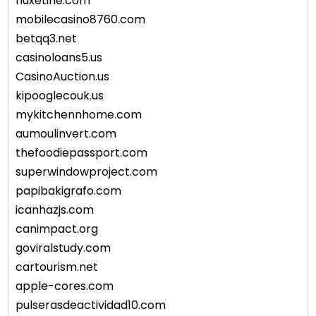
fluxetine.com
mobilecasino8760.com
betqq3.net
casinoloans5.us
CasinoAuction.us
kipooglecouk.us
mykitchennhome.com
aumoulinvert.com
thefoodiepassport.com
superwindowproject.com
papibakigrafo.com
icanhazjs.com
canimpact.org
goviralstudy.com
cartourism.net
apple-cores.com
pulserasdeactividad10.com