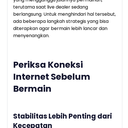
terutama saat live dealer sedang
berlangsung. Untuk menghindari hal tersebut,
ada beberapa langkah strategis yang bisa
diterapkan agar bermain lebih lancar dan
menyenangkan.
Periksa Koneksi
Internet Sebelum
Bermain
Stabilitas Lebih Penting dari
Kecepatan