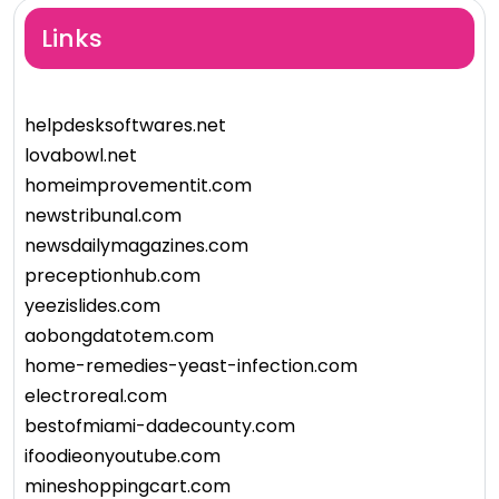
Links
helpdesksoftwares.net
lovabowl.net
homeimprovementit.com
newstribunal.com
newsdailymagazines.com
preceptionhub.com
yeezislides.com
aobongdatotem.com
home-remedies-yeast-infection.com
electroreal.com
bestofmiami-dadecounty.com
ifoodieonyoutube.com
mineshoppingcart.com