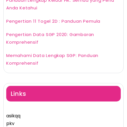
Panduan Lengkap Keluar HK: Semua yang Perlu
Anda Ketahui
Pengertian 11 Togel 2D : Panduan Pemula
Pengertian Data SGP 2020: Gambaran
Komprehensif
Memahami Data Lengkap SGP: Panduan
Komprehensif
Links
asikqq
pkv