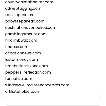
countyanimalshelter.com
adwebtagging.com
ranksuperior.net
babystepahead.com
destinationoverlooked.com
gamblingamount.com
hillclimbwax.com
hnopse.com
occasionnews.com
lustofmoney.com
timebusinesszone.com
peppers-reflection.com
tuneoflife.com
windowwellmaintenancepros.com
affiliateholder.com