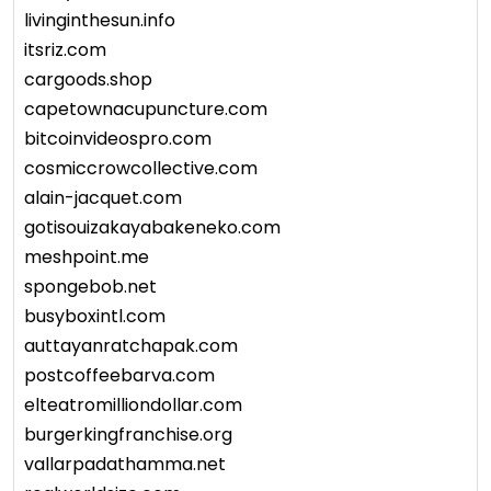
livinginthesun.info
itsriz.com
cargoods.shop
capetownacupuncture.com
bitcoinvideospro.com
cosmiccrowcollective.com
alain-jacquet.com
gotisouizakayabakeneko.com
meshpoint.me
spongebob.net
busyboxintl.com
auttayanratchapak.com
postcoffeebarva.com
elteatromilliondollar.com
burgerkingfranchise.org
vallarpadathamma.net