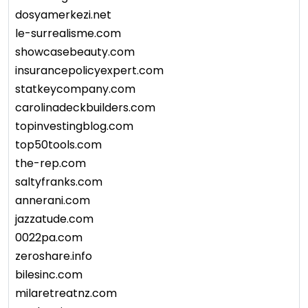
dosyamerkezi.net
le-surrealisme.com
showcasebeauty.com
insurancepolicyexpert.com
statkeycompany.com
carolinadeckbuilders.com
topinvestingblog.com
top50tools.com
the-rep.com
saltyfranks.com
annerani.com
jazzatude.com
0022pa.com
zeroshare.info
bilesinc.com
milaretreatnz.com