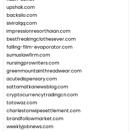
upshak.com
backsilo.com
siviralqq.com
impressionresorthoian.com
bestfreakingclothesever.com
falling-film-evaporator.com
sumuslawfirm.com
nursingprowriters.com
greenmountainthreadwear.com
acutedispensary.com
sattamatkanewsblog.com
cryptocurrencytradingcn.com
totowaz.com
charlestonwipesettlement.com
brandfollowmarket.com
weeklyjobnews.com