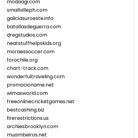
modaagi.com
smallvilleph.com
galiciasuroeste.info
batallasdeguerra.com
dregstudios.com
neatstuffhelpskids.org
moraessoccer.com
forochile.org
chart-track.com
wonderfultraveling.com
promocioname.net
wimaxworld.com
freeonlinecricketgames.net
bestcashing.biz
firerestrictions.us
archiesbrooklyn.com
muambeiros.net