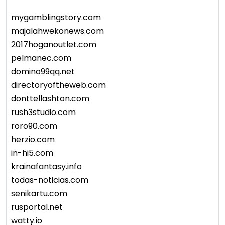
mygamblingstory.com
majalahwekonews.com
2017hoganoutlet.com
pelmanec.com
domino99qq.net
directoryoftheweb.com
donttellashton.com
rush3studio.com
roro90.com
herzio.com
in-hi5.com
krainafantasy.info
todas-noticias.com
senikartu.com
rusportal.net
watty.io