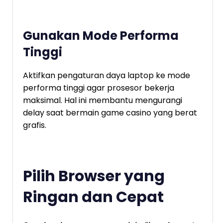
Gunakan Mode Performa
Tinggi
Aktifkan pengaturan daya laptop ke mode
performa tinggi agar prosesor bekerja
maksimal. Hal ini membantu mengurangi
delay saat bermain game casino yang berat
grafis.
Pilih Browser yang
Ringan dan Cepat