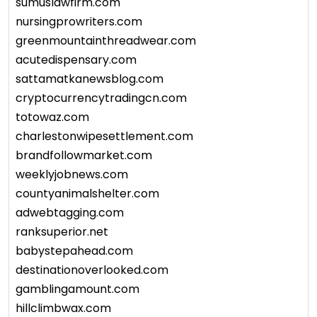
sumuslawfirm.com
nursingprowriters.com
greenmountainthreadwear.com
acutedispensary.com
sattamatkanewsblog.com
cryptocurrencytradingcn.com
totowaz.com
charlestonwipesettlement.com
brandfollowmarket.com
weeklyjobnews.com
countyanimalshelter.com
adwebtagging.com
ranksuperior.net
babystepahead.com
destinationoverlooked.com
gamblingamount.com
hillclimbwax.com