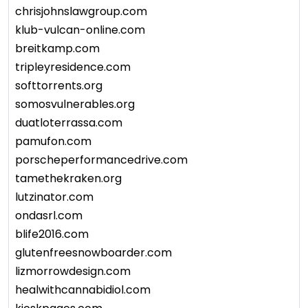
chrisjohnslawgroup.com
klub-vulcan-online.com
breitkamp.com
tripleyresidence.com
softtorrents.org
somosvulnerables.org
duatloterrassa.com
pamufon.com
porscheperformancedrive.com
tamethekraken.org
lutzinator.com
ondasrl.com
blife2016.com
glutenfreesnowboarder.com
lizmorrowdesign.com
healwithcannabidiol.com