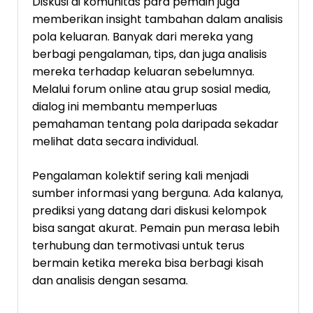
Diskusi di komunitas para pemain juga
memberikan insight tambahan dalam analisis
pola keluaran. Banyak dari mereka yang
berbagi pengalaman, tips, dan juga analisis
mereka terhadap keluaran sebelumnya.
Melalui forum online atau grup sosial media,
dialog ini membantu memperluas
pemahaman tentang pola daripada sekadar
melihat data secara individual.
Pengalaman kolektif sering kali menjadi
sumber informasi yang berguna. Ada kalanya,
prediksi yang datang dari diskusi kelompok
bisa sangat akurat. Pemain pun merasa lebih
terhubung dan termotivasi untuk terus
bermain ketika mereka bisa berbagi kisah
dan analisis dengan sesama.