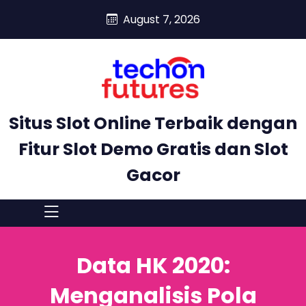
skip
August 7, 2026
to
content
Situs Slot Online Terbaik dengan
Fitur Slot Demo Gratis dan Slot
Gacor
Data HK 2020:
Menganalisis Pola