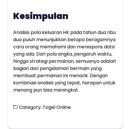
Kesimpulan
Analisis pola keluaran HK pada tahun dua ribu
dua puluh menunjukkan betapa beragamnya
cara orang memahami dan merespons data
yang ada. Dari pola angka, pengaruh waktu,
hingga strategi permainan, semuanya adalah
bagian dari pengalaman bermain yang
membuat permainan ini menarik. Dengan
kombinasi analisis yang tepat, harapan untuk
menang pun bisa meningkat.
Category:
Togel Online