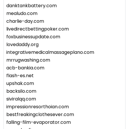
danktankbattery.com
mealudo.com
charlie-day.com
livedirectbettingpoker.com
foxbusinessupdate.com
lovedaddy.org
integrativemedicalmassageplano.com
mrrugwashing.com
acb-bankia.com
flash-es.net
upshak.com
backsilo.com
siviralqq.com
impressionresorthoian.com
bestfreakingclothesever.com
falling-film-evaporator.com