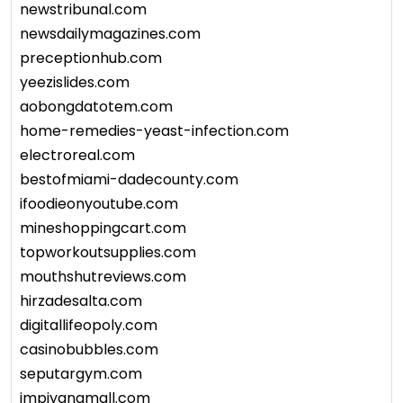
newstribunal.com
newsdailymagazines.com
preceptionhub.com
yeezislides.com
aobongdatotem.com
home-remedies-yeast-infection.com
electroreal.com
bestofmiami-dadecounty.com
ifoodieonyoutube.com
mineshoppingcart.com
topworkoutsupplies.com
mouthshutreviews.com
hirzadesalta.com
digitallifeopoly.com
casinobubbles.com
seputargym.com
impiyanamall.com