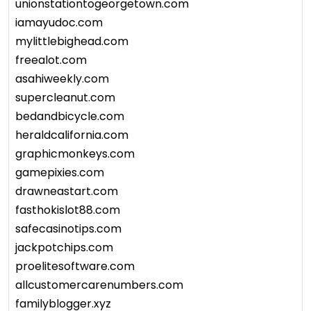
unionstationtogeorgetown.com
iamayudoc.com
mylittlebighead.com
freealot.com
asahiweekly.com
supercleanut.com
bedandbicycle.com
heraldcalifornia.com
graphicmonkeys.com
gamepixies.com
drawneastart.com
fasthokislot88.com
safecasinotips.com
jackpotchips.com
proelitesoftware.com
allcustomercarenumbers.com
familyblogger.xyz