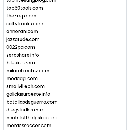
topinvestingblog.com
top50tools.com
the-rep.com
saltyfranks.com
annerani.com
jazzatude.com
0022pa.com
zeroshare.info
bilesinc.com
milaretreatnz.com
modaagi.com
smallvilleph.com
galiciasuroeste.info
batallasdeguerra.com
dregstudios.com
neatstuffhelpskids.org
moraessoccer.com