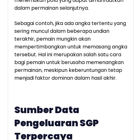
menemukan pola yang dapat dimanfaatkan
dalam permainan selanjutnya.
Sebagai contoh, jika ada angka tertentu yang
sering muncul dalam beberapa undian
terakhir, pemain mungkin akan
mempertimbangkan untuk memasang angka
tersebut. Hal ini merupakan salah satu cara
bagi pemain untuk berusaha memenangkan
permainan, meskipun keberuntungan tetap
menjadi faktor dominan dalam hasil akhir.
Sumber Data
Pengeluaran SGP
Terpercaya