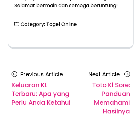
Selamat bermain dan semoga beruntung!
Category:
Togel Online
Posts
Previous
Next
Previous Article
Next Article
navigation
Article
Article
Keluaran KL
Toto Kl Sore:
Terbaru: Apa yang
Panduan
Perlu Anda Ketahui
Memahami
Hasilnya