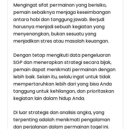
Mengingat sifat permainan yang berisiko,
pemain sebaiknya menjaga keseimbangan
antara hobi dan tanggung jawab. Berjudi
harusnya menjadi sebuah kegiatan yang
menyenangkan, bukan sesuatu yang
menjadikan stres atau masalah keuangan.
Dengan tetap mengikuti data pengeluaran
SGP dan menerapkan strategi secara bijak,
pemain dapat menikmati permainan dengan
lebih baik. Selain itu, selalu ingat untuk tidak
mempertaruhkan lebih dari yang bisa Anda
tanggung untuk kehilangan, dan prioritaskan
kegiatan lain dalam hidup Anda.
Di luar strategis dan analisis angka, yang
terpenting adalah menikmati pengalaman
dan perjalanan dalam permainan togel ini.