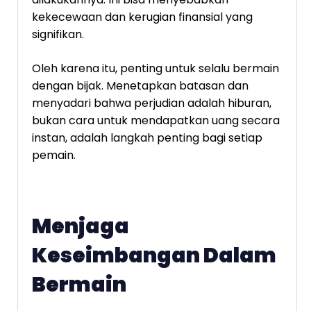
kekecewaan dan kerugian finansial yang
signifikan.
Oleh karena itu, penting untuk selalu bermain
dengan bijak. Menetapkan batasan dan
menyadari bahwa perjudian adalah hiburan,
bukan cara untuk mendapatkan uang secara
instan, adalah langkah penting bagi setiap
pemain.
Menjaga
Keseimbangan Dalam
Bermain