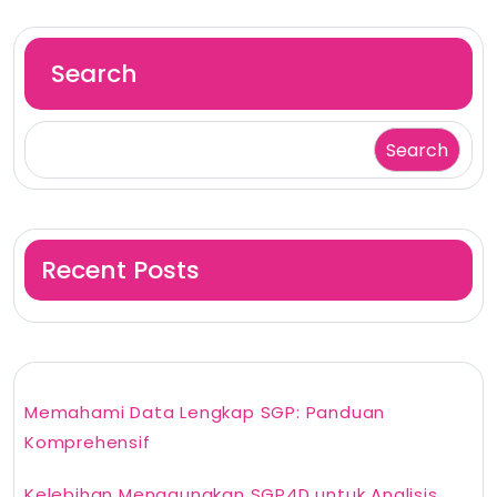
Search
Search
Recent Posts
Memahami Data Lengkap SGP: Panduan
Komprehensif
Kelebihan Menggunakan SGP4D untuk Analisis