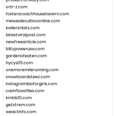
orb-z.com
fosterscoachhousetavern.com
mesasdecultivoonline.com
boilersnbits.com
latestviralpost.com
newfreearticle.com
blitzpowerusa.com
gardenofeaten.com
hycys05.com
onemoremilerunning.com
snowboardsteez.com
instagrambioforgirls.com
cashflowxfiles.com
kmbb10.com
getxtrem.com
weactinfo.com