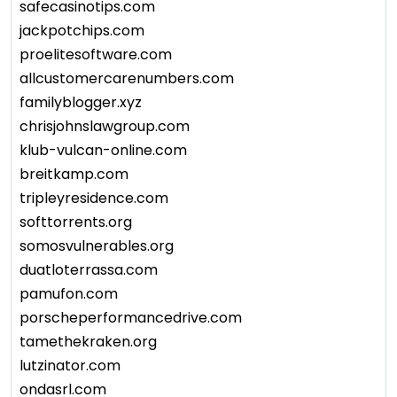
safecasinotips.com
jackpotchips.com
proelitesoftware.com
allcustomercarenumbers.com
familyblogger.xyz
chrisjohnslawgroup.com
klub-vulcan-online.com
breitkamp.com
tripleyresidence.com
softtorrents.org
somosvulnerables.org
duatloterrassa.com
pamufon.com
porscheperformancedrive.com
tamethekraken.org
lutzinator.com
ondasrl.com