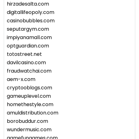
hirzadesalta.com
digitallifeopoly.com
casinobubbles.com
seputargym.com
impiyanamall.com
optguardian.com
totostreet.net
davilcasino.com
fraudwatchai.com
aem-x.com
cryptooblogs.com
gameuplevel.com
homethestyle.com
amuldistribution.com
borobuddur.com
wundermusic.com
gamefungames.com