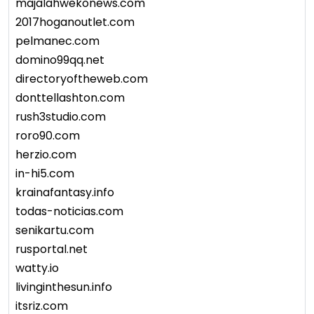
majalahwekonews.com
2017hoganoutlet.com
pelmanec.com
domino99qq.net
directoryoftheweb.com
donttellashton.com
rush3studio.com
roro90.com
herzio.com
in-hi5.com
krainafantasy.info
todas-noticias.com
senikartu.com
rusportal.net
watty.io
livinginthesun.info
itsriz.com