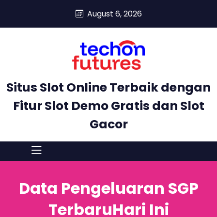
skip
August 6, 2026
to
content
Situs Slot Online Terbaik dengan
Fitur Slot Demo Gratis dan Slot
Gacor
Data Pengeluaran SGP
TerbaruHari Ini