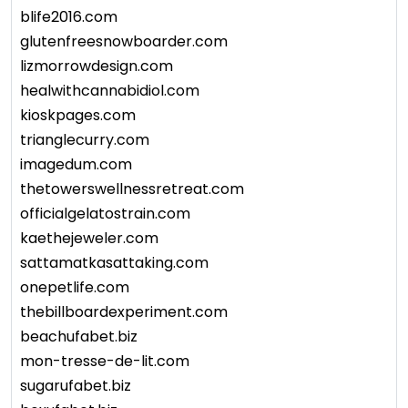
blife2016.com
glutenfreesnowboarder.com
lizmorrowdesign.com
healwithcannabidiol.com
kioskpages.com
trianglecurry.com
imagedum.com
thetowerswellnessretreat.com
officialgelatostrain.com
kaethejeweler.com
sattamatkasattaking.com
onepetlife.com
thebillboardexperiment.com
beachufabet.biz
mon-tresse-de-lit.com
sugarufabet.biz