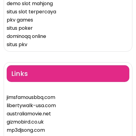
demo slot mahjong
situs slot terpercaya
pkv games
situs poker
dominoqq online
situs pkv
Links
jimsfamousbbq.com
libertywalk-usa.com
australiamovie.net
gizmobird.co.uk
mp3djsong.com