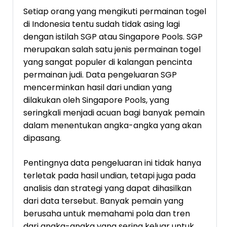
Setiap orang yang mengikuti permainan togel
di Indonesia tentu sudah tidak asing lagi
dengan istilah SGP atau Singapore Pools. SGP
merupakan salah satu jenis permainan togel
yang sangat populer di kalangan pencinta
permainan judi. Data pengeluaran SGP
mencerminkan hasil dari undian yang
dilakukan oleh Singapore Pools, yang
seringkali menjadi acuan bagi banyak pemain
dalam menentukan angka-angka yang akan
dipasang.
Pentingnya data pengeluaran ini tidak hanya
terletak pada hasil undian, tetapi juga pada
analisis dan strategi yang dapat dihasilkan
dari data tersebut. Banyak pemain yang
berusaha untuk memahami pola dan tren
dari angka-angka yang sering keluar untuk