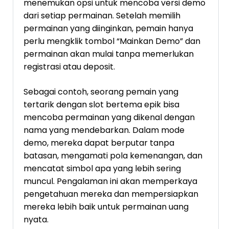
menemukan opsi untuk mencoba versi demo
dari setiap permainan. Setelah memilih
permainan yang diinginkan, pemain hanya
perlu mengklik tombol “Mainkan Demo” dan
permainan akan mulai tanpa memerlukan
registrasi atau deposit.
Sebagai contoh, seorang pemain yang
tertarik dengan slot bertema epik bisa
mencoba permainan yang dikenal dengan
nama yang mendebarkan. Dalam mode
demo, mereka dapat berputar tanpa
batasan, mengamati pola kemenangan, dan
mencatat simbol apa yang lebih sering
muncul. Pengalaman ini akan memperkaya
pengetahuan mereka dan mempersiapkan
mereka lebih baik untuk permainan uang
nyata.