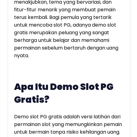
menakjubkan, tema yang bervariasi, dan
fitur-fitur menarik yang membuat pemain
terus kembali. Bagi pemula yang tertarik
untuk mencoba slot PG, adanya demo slot
gratis merupakan peluang yang sangat
berharga untuk belajar dan memahami
permainan sebelum bertaruh dengan uang
nyata.
Apa Itu Demo Slot PG
Gratis?
Demo slot PG gratis adalah versi latihan dari
permainan slot yang memungkinkan pemain
untuk bermain tanpa risiko kehilangan uang.