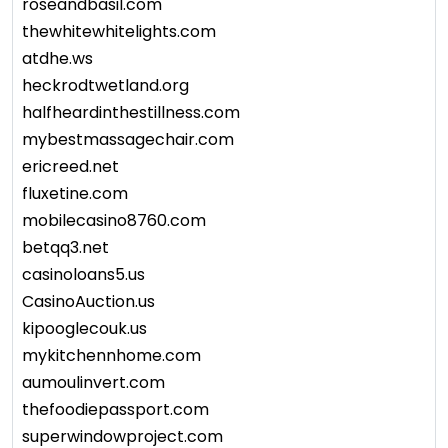
roseandbasil.com
thewhitewhitelights.com
atdhe.ws
heckrodtwetland.org
halfheardinthestillness.com
mybestmassagechair.com
ericreed.net
fluxetine.com
mobilecasino8760.com
betqq3.net
casinoloans5.us
CasinoAuction.us
kipooglecouk.us
mykitchennhome.com
aumoulinvert.com
thefoodiepassport.com
superwindowproject.com