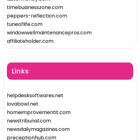
timebusinesszone.com
peppers-reflection.com
tuneoflife.com
windowwellmaintenancepros.com
affiliateholder.com
Links
helpdesksoftwares.net
lovabowl.net
homeimprovementit.com
newstribunal.com
newsdailymagazines.com
preceptionhub.com