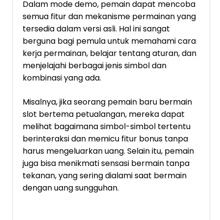
Dalam mode demo, pemain dapat mencoba
semua fitur dan mekanisme permainan yang
tersedia dalam versi asli. Hal ini sangat
berguna bagi pemula untuk memahami cara
kerja permainan, belajar tentang aturan, dan
menjelajahi berbagai jenis simbol dan
kombinasi yang ada.
Misalnya, jika seorang pemain baru bermain
slot bertema petualangan, mereka dapat
melihat bagaimana simbol-simbol tertentu
berinteraksi dan memicu fitur bonus tanpa
harus mengeluarkan uang. Selain itu, pemain
juga bisa menikmati sensasi bermain tanpa
tekanan, yang sering dialami saat bermain
dengan uang sungguhan.