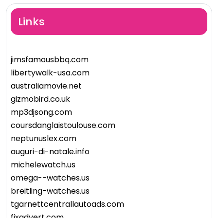
Links
jimsfamousbbq.com
libertywalk-usa.com
australiamovie.net
gizmobird.co.uk
mp3djsong.com
coursdanglaistoulouse.com
neptunuslex.com
auguri-di-natale.info
michelewatch.us
omega--watches.us
breitling-watches.us
tgarnettcentrallautoads.com
fixadvert.com