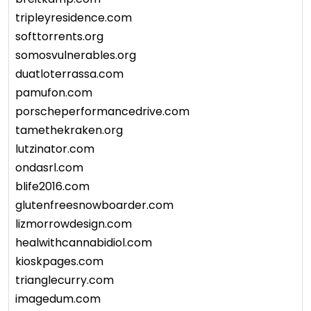
tripleyresidence.com
softtorrents.org
somosvulnerables.org
duatloterrassa.com
pamufon.com
porscheperformancedrive.com
tamethekraken.org
lutzinator.com
ondasrl.com
blife2016.com
glutenfreesnowboarder.com
lizmorrowdesign.com
healwithcannabidiol.com
kioskpages.com
trianglecurry.com
imagedum.com