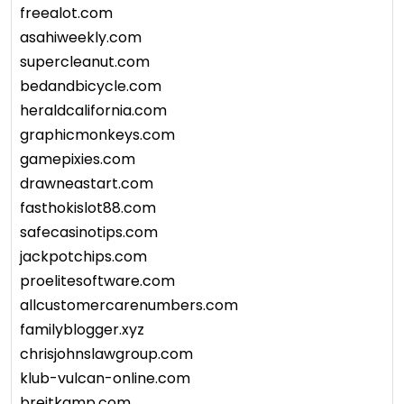
freealot.com
asahiweekly.com
supercleanut.com
bedandbicycle.com
heraldcalifornia.com
graphicmonkeys.com
gamepixies.com
drawneastart.com
fasthokislot88.com
safecasinotips.com
jackpotchips.com
proelitesoftware.com
allcustomercarenumbers.com
familyblogger.xyz
chrisjohnslawgroup.com
klub-vulcan-online.com
breitkamp.com