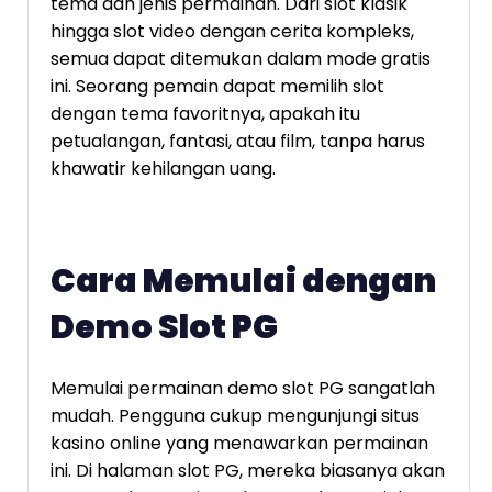
tema dan jenis permainan. Dari slot klasik
hingga slot video dengan cerita kompleks,
semua dapat ditemukan dalam mode gratis
ini. Seorang pemain dapat memilih slot
dengan tema favoritnya, apakah itu
petualangan, fantasi, atau film, tanpa harus
khawatir kehilangan uang.
Cara Memulai dengan
Demo Slot PG
Memulai permainan demo slot PG sangatlah
mudah. Pengguna cukup mengunjungi situs
kasino online yang menawarkan permainan
ini. Di halaman slot PG, mereka biasanya akan