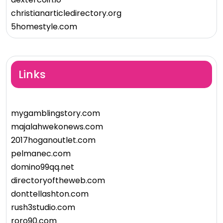
christianarticledirectory.org
5homestyle.com
Links
mygamblingstory.com
majalahwekonews.com
2017hoganoutlet.com
pelmanec.com
domino99qq.net
directoryoftheweb.com
donttellashton.com
rush3studio.com
roro90.com