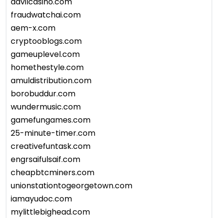
davilcasino.com
fraudwatchai.com
aem-x.com
cryptooblogs.com
gameuplevel.com
homethestyle.com
amuldistribution.com
borobuddur.com
wundermusic.com
gamefungames.com
25-minute-timer.com
creativefuntask.com
engrsaifulsaif.com
cheapbtcminers.com
unionstationtogeorgetown.com
iamayudoc.com
mylittlebighead.com