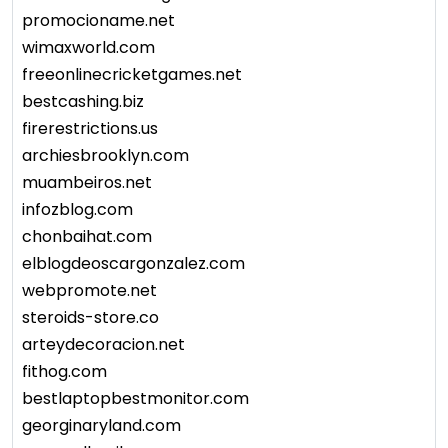
promocioname.net
wimaxworld.com
freeonlinecricketgames.net
bestcashing.biz
firerestrictions.us
archiesbrooklyn.com
muambeiros.net
infozblog.com
chonbaihat.com
elblogdeoscargonzalez.com
webpromote.net
steroids-store.co
arteydecoracion.net
fithog.com
bestlaptopbestmonitor.com
georginaryland.com