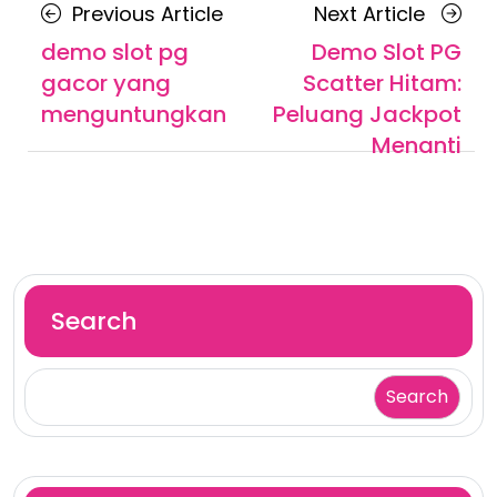
Posts
Previous
Next
Previous Article
Next Article
navigation
Article
Article
demo slot pg
Demo Slot PG
gacor yang
Scatter Hitam:
menguntungkan
Peluang Jackpot
Menanti
Search
Search