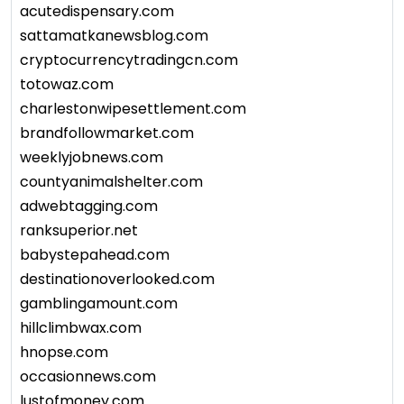
acutedispensary.com
sattamatkanewsblog.com
cryptocurrencytradingcn.com
totowaz.com
charlestonwipesettlement.com
brandfollowmarket.com
weeklyjobnews.com
countyanimalshelter.com
adwebtagging.com
ranksuperior.net
babystepahead.com
destinationoverlooked.com
gamblingamount.com
hillclimbwax.com
hnopse.com
occasionnews.com
lustofmoney.com