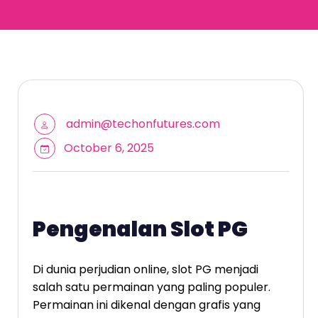
admin@techonfutures.com
October 6, 2025
Pengenalan Slot PG
Di dunia perjudian online, slot PG menjadi
salah satu permainan yang paling populer.
Permainan ini dikenal dengan grafis yang