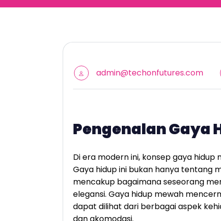
admin@techonfutures.com
Pengenalan Gaya 
Di era modern ini, konsep gaya hidu
Gaya hidup ini bukan hanya tentang m
mencakup bagaimana seseorang menj
elegansi. Gaya hidup mewah mencermin
dapat dilihat dari berbagai aspek ke
dan akomodasi.