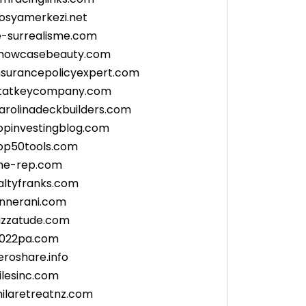
osyamerkezi.net
e-surrealisme.com
howcasebeauty.com
nsurancepolicyexpert.com
tatkeycompany.com
arolinadeckbuilders.com
opinvestingblog.com
op50tools.com
he-rep.com
altyfranks.com
nnerani.com
azzatude.com
022pa.com
eroshare.info
ilesinc.com
ilaretreatnz.com