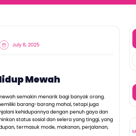
July 8, 2025
Hidup Mewah
p mewah semakin menarik bagi banyak orang.
emiliki barang-barang mahal, tetapi juga
alani kehidupannya dengan penuh gaya dan
kan status sosial dan selera yang tinggi, yang
hidupan, termasuk mode, makanan, perjalanan,
M