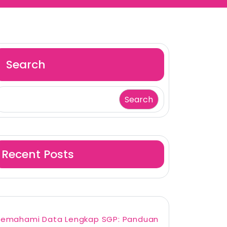
Search
Search
Recent Posts
emahami Data Lengkap SGP: Panduan