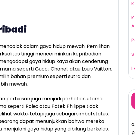
K
K
A
ribadi
P
g mencolok dalam gaya hidup mewah. Pemilihan
erkualitas tinggi mencerminkan kepribadian
S
 mengadopsi gaya hidup kaya akan cenderung
l
ama seperti Gucci, Chanel, atau Louis Vuitton.
emilih bahan premium seperti sutra dan
ebih mewah.
an perhiasan juga menjadi perhatian utama.
 seperti Rolex atau Patek Philippe tidak
ihat waktu, tetapi juga sebagai simbol status.
eseorang dapat menunjukkan bahwa mereka
a
 menjalani gaya hidup yang dibilang berkelas.
p