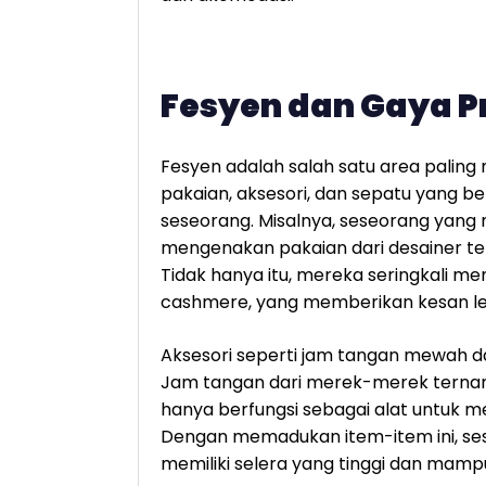
Fesyen dan Gaya P
Fesyen adalah salah satu area palin
pakaian, aksesori, dan sepatu yang b
seseorang. Misalnya, seseorang yang
mengenakan pakaian dari desainer tern
Tidak hanya itu, mereka seringkali m
cashmere, yang memberikan kesan l
Aksesori seperti jam tangan mewah d
Jam tangan dari merek-merek ternama
hanya berfungsi sebagai alat untuk mel
Dengan memadukan item-item ini, s
memiliki selera yang tinggi dan mampu