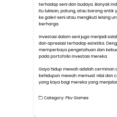
terhadap seni dan budaya. Banyak indi
itu lukisan, patung, atau barang antik 
ke galeri seni atau mengikuti lelang
berharga.
Investasi dalam seni juga menjadi sal
dan apresiasi terhadap estetika. Den
memperkaya pengetahuan dan kebuda
pada portofolio investasi mereka.
Gaya hidup mewah adalah cerminan da
kehidupan mewah memuat nilai dan ce
yang kaya bagi mereka yang menjala
Category:
Pkv Games