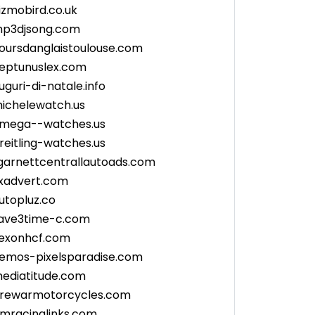
izmobird.co.uk
p3djsong.com
oursdanglaistoulouse.com
eptunuslex.com
uguri-di-natale.info
ichelewatch.us
mega--watches.us
reitling-watches.us
garnettcentrallautoads.com
ixadvert.com
utopluz.co
ave3time-c.com
exonhcf.com
emos-pixelsparadise.com
ediatitude.com
rewarmotorcycles.com
imracinglinks.com