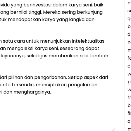
m
vidu yang berinvestasi dalam karya seni, baik
s
yang bernilai tinggi. Mereka sering berkunjung
g
 untuk mendapatkan karya yang langka dan
b
d
ah satu cara untuk menunjukkan intelektualitas
n
gan mengoleksi karya seni, seseorang dapat
m
yaannya, sekaligus memberikan nilai tambah
f
c
w
ri pilihan dan pengorbanan. Setiap aspek dari
p
rita tersendiri, menciptakan pengalaman
w
ni dan menghargainya.
f
b
f
a
m