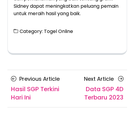
Sidney dapat meningkatkan peluang pemain
untuk meraih hasil yang baik.
Category:
Togel Online
Posts
Previous
Next
Previous Article
Next Article
navigation
Article
Article
Hasil SGP Terkini
Data SGP 4D
Hari Ini
Terbaru 2023