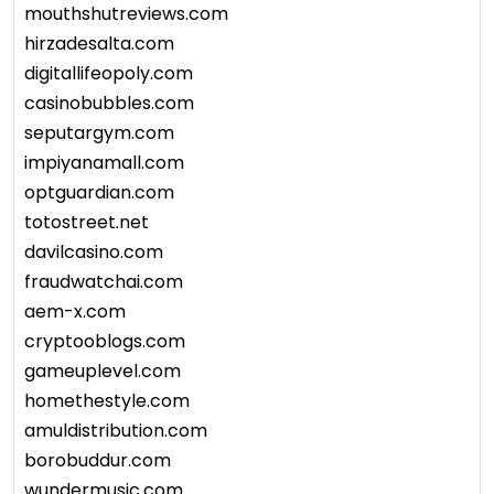
mouthshutreviews.com
hirzadesalta.com
digitallifeopoly.com
casinobubbles.com
seputargym.com
impiyanamall.com
optguardian.com
totostreet.net
davilcasino.com
fraudwatchai.com
aem-x.com
cryptooblogs.com
gameuplevel.com
homethestyle.com
amuldistribution.com
borobuddur.com
wundermusic.com