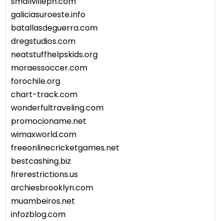
smallvilleph.com
galiciasuroeste.info
batallasdeguerra.com
dregstudios.com
neatstuffhelpskids.org
moraessoccer.com
forochile.org
chart-track.com
wonderfultraveling.com
promocioname.net
wimaxworld.com
freeonlinecricketgames.net
bestcashing.biz
firerestrictions.us
archiesbrooklyn.com
muambeiros.net
infozblog.com