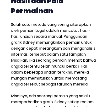
Hasil dan Pola
Permainan
Salah satu metode yang sering diterapkan
oleh pemain togel adalah mencatat hasil-
hasil undian secara manual. Penggunaan
grafik Sidney memungkinkan pemain untuk
dengan cepat merangkum dan menganalisis
informasi tersebut dalam satu tampilan.
Misalkan, jika seorang pemain melihat bahwa
angka tertentu telah muncul berkali-kali
dalam beberapa undian terakhir, mereka
mungkin memutuskan untuk memasang
angka tersebut sebagai taruhan mereka.
Misalnya, ada seorang pemain yang selalu
memperhatikan grafik Sidney setiap malam