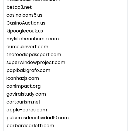
betqq3.net
casinoloans5.us
CasinoAuction.us
kipooglecouk.us
mykitchennhome.com
aumoulinvert.com
thefoodiepassport.com
superwindowproject.com
papibakigrafo.com
icanhazjs.com
canimpact.org
goviralstudy.com
cartourism.net
apple-cores.com
pulserasdeactividad10.com
barbaracarlotti.com