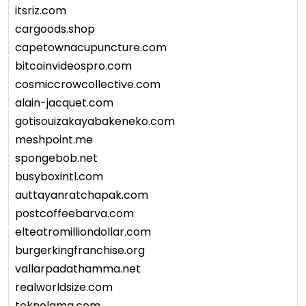
itsriz.com
cargoods.shop
capetownacupuncture.com
bitcoinvideospro.com
cosmiccrowcollective.com
alain-jacquet.com
gotisouizakayabakeneko.com
meshpoint.me
spongebob.net
busyboxintl.com
auttayanratchapak.com
postcoffeebarva.com
elteatromilliondollar.com
burgerkingfranchise.org
vallarpadathamma.net
realworldsize.com
teknolama.com