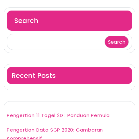
Search
Search
Recent Posts
Pengertian 11 Togel 2D : Panduan Pemula
Pengertian Data SGP 2020: Gambaran
Komprehensif