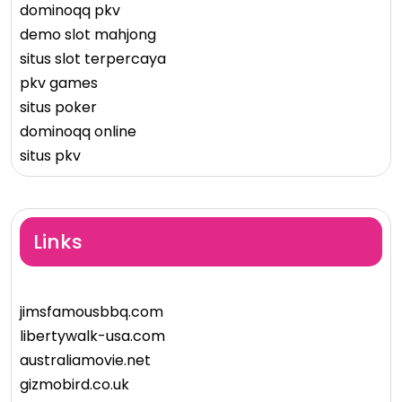
dominoqq pkv
demo slot mahjong
situs slot terpercaya
pkv games
situs poker
dominoqq online
situs pkv
Links
jimsfamousbbq.com
libertywalk-usa.com
australiamovie.net
gizmobird.co.uk