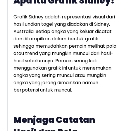
Apa Itu Grafik Sidney?
Grafik Sidney adalah representasi visual dari
hasil undian togel yang diadakan di Sidney,
Australia. Setiap angka yang keluar dicatat
dan ditampilkan dalam bentuk grafik
sehingga memudahkan pemain melihat pola
atau trend yang mungkin muncul dari hasil-
hasil sebelumnya. Pemain sering kali
menggunakan grafik ini untuk menemukan
angka yang sering muncul atau mungkin
angka yang jarang dimainkan namun
berpotensi untuk muncul.
Menjaga Catatan