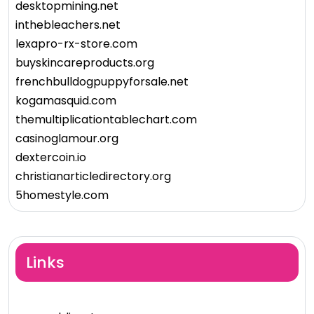
desktopmining.net
inthebleachers.net
lexapro-rx-store.com
buyskincareproducts.org
frenchbulldogpuppyforsale.net
kogamasquid.com
themultiplicationtablechart.com
casinoglamour.org
dextercoin.io
christianarticledirectory.org
5homestyle.com
Links