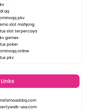
kv
udi qq
ominoqq pkv
emo slot mahjong
itus slot terpercaya
kv games
itus poker
ominoqq online
itus pkv
Links
imsfamousbbq.com
ibertywalk-usa.com