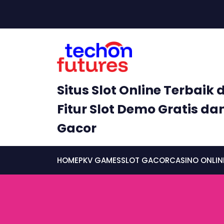
skip
to
content
Situs Slot Online Terbaik
Fitur Slot Demo Gratis dan
Gacor
HOME
PKV GAMES
SLOT GACOR
CASINO ONLIN