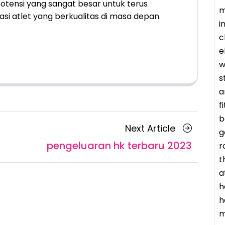
otensi yang sangat besar untuk terus
m
 atlet yang berkualitas di masa depan.
i
c
e
w
s
a
f
b
Next
Next Article
g
Article
pengeluaran hk terbaru 2023
r
t
a
h
h
m