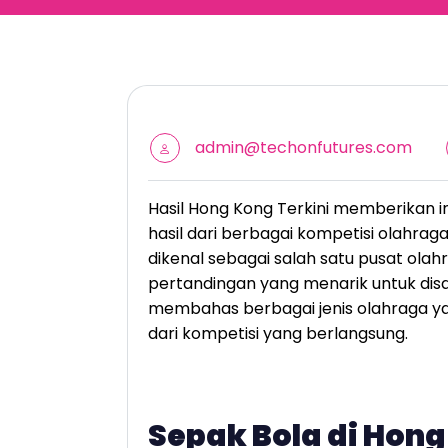
admin@techonfutures.com
Hasil Hong Kong Terkini memberikan 
hasil dari berbagai kompetisi olahrag
dikenal sebagai salah satu pusat olah
pertandingan yang menarik untuk disa
membahas berbagai jenis olahraga ya
dari kompetisi yang berlangsung.
Sepak Bola di Hon