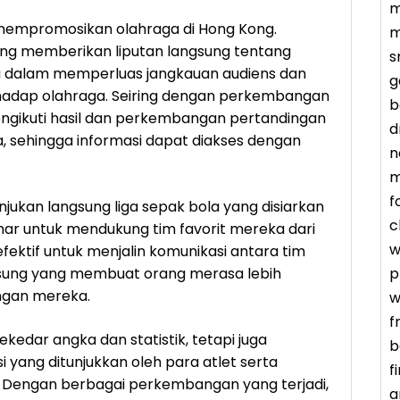
m
 mempromosikan olahraga di Hong Kong.
m
sering memberikan liputan langsung tentang
s
u dalam memperluas jangkauan audiens dan
g
adap olahraga. Seiring dengan perkembangan
b
engikuti hasil dan perkembangan pertandingan
d
a, sehingga informasi dapat diakses dengan
n
m
f
jukan langsung liga sepak bola yang disiarkan
c
ar untuk mendukung tim favorit mereka dari
w
efektif untuk menjalin komunikasi antara tim
sung yang membuat orang merasa lebih
p
angan mereka.
w
f
kedar angka dan statistik, tetapi juga
b
yang ditunjukkan oleh para atlet serta
f
 Dengan berbagai perkembangan yang terjadi,
a