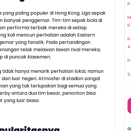
K
 yang paling populer di Hong Kong. Liga sepak
M
tian banyak penggemar. Tim-tim sepak bola di
K
n performa terbaik mereka di setiap
ing kali mencuri perhatian adalah Eastern
K
ggemar yang fanatik. Pada pertandingan
A
enangan telak melawan lawan rival mereka,
p di puncak klasemen.
P
 tidak hanya menarik perhatian lokal, namun
S
ari luar negeri. Atmosfer di stadion sangat
man yang tak terlupakan bagi semua yang
derby antara dua tim besar, penonton bisa
yang luar biasa.
opularitasnya
a