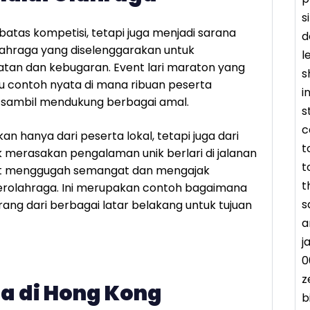
s
batas kompetisi, tetapi juga menjadi sarana
d
olahraga yang diselenggarakan untuk
l
tan dan kebugaran. Event lari maraton yang
s
tu contoh nyata di mana ribuan peserta
i
h sambil mendukung berbagai amal.
s
c
n hanya dari peserta lokal, tetapi juga dari
t
k merasakan pengalaman unik berlari di jalanan
t
at menggugah semangat dan mengajak
t
berolahraga. Ini merupakan contoh bagaimana
s
ng dari berbagai latar belakang untuk tujuan
a
j
0
z
a di Hong Kong
b