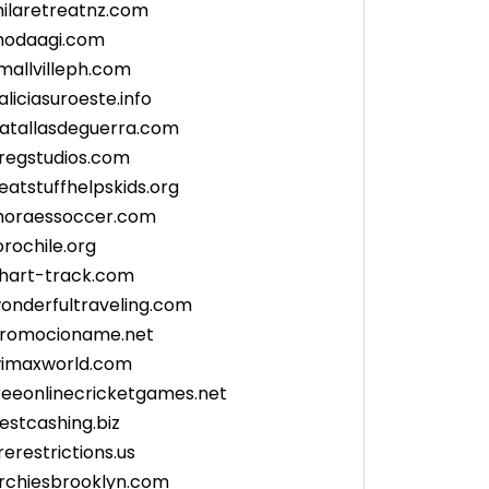
ilaretreatnz.com
odaagi.com
mallvilleph.com
aliciasuroeste.info
atallasdeguerra.com
regstudios.com
eatstuffhelpskids.org
oraessoccer.com
orochile.org
hart-track.com
onderfultraveling.com
romocioname.net
imaxworld.com
reeonlinecricketgames.net
estcashing.biz
irerestrictions.us
rchiesbrooklyn.com