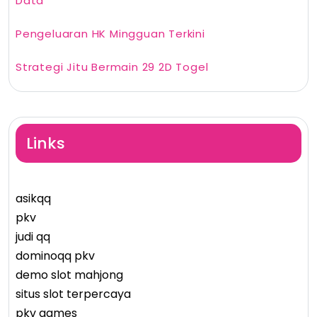
Data
Pengeluaran HK Mingguan Terkini
Strategi Jitu Bermain 29 2D Togel
Links
asikqq
pkv
judi qq
dominoqq pkv
demo slot mahjong
situs slot terpercaya
pkv games