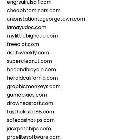
engrsaifulsaif.com
cheapbtcminers.com
unionstationtogeorgetown.com
iamayudoc.com
mylittlebighead.com
freealot.com
asahiweekly.com
supercleanut.com
bedandbicycle.com
heraldcalifornia.com
graphicmonkeys.com
gamepixies.com
drawneastart.com
fasthokislot88.com
safecasinotips.com
jackpotchips.com
proelitesoftware.com