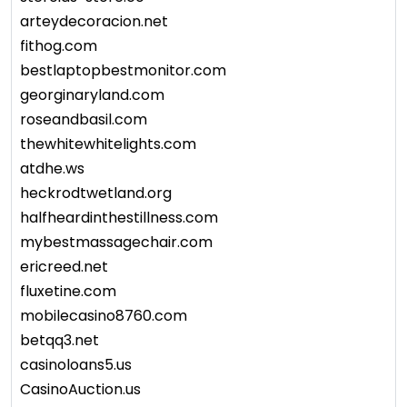
arteydecoracion.net
fithog.com
bestlaptopbestmonitor.com
georginaryland.com
roseandbasil.com
thewhitewhitelights.com
atdhe.ws
heckrodtwetland.org
halfheardinthestillness.com
mybestmassagechair.com
ericreed.net
fluxetine.com
mobilecasino8760.com
betqq3.net
casinoloans5.us
CasinoAuction.us