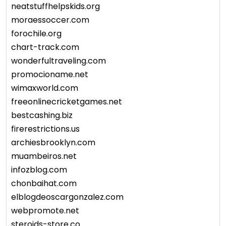
neatstuffhelpskids.org
moraessoccer.com
forochile.org
chart-track.com
wonderfultraveling.com
promocioname.net
wimaxworld.com
freeonlinecricketgames.net
bestcashing.biz
firerestrictions.us
archiesbrooklyn.com
muambeiros.net
infozblog.com
chonbaihat.com
elblogdeoscargonzalez.com
webpromote.net
steroids-store.co