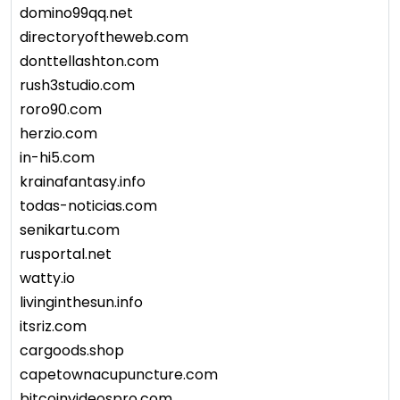
domino99qq.net
directoryoftheweb.com
donttellashton.com
rush3studio.com
roro90.com
herzio.com
in-hi5.com
krainafantasy.info
todas-noticias.com
senikartu.com
rusportal.net
watty.io
livinginthesun.info
itsriz.com
cargoods.shop
capetownacupuncture.com
bitcoinvideospro.com