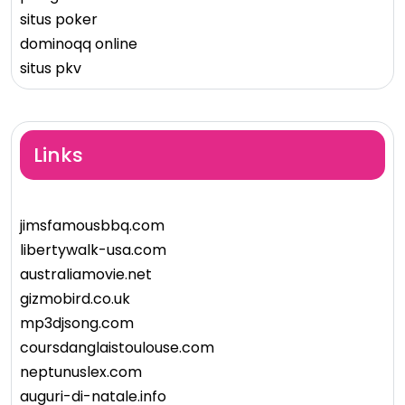
situs poker
dominoqq online
situs pkv
Links
jimsfamousbbq.com
libertywalk-usa.com
australiamovie.net
gizmobird.co.uk
mp3djsong.com
coursdanglaistoulouse.com
neptunuslex.com
auguri-di-natale.info