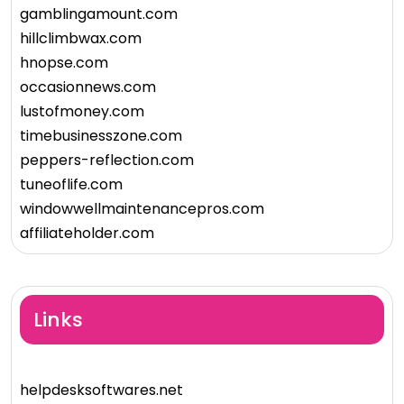
gamblingamount.com
hillclimbwax.com
hnopse.com
occasionnews.com
lustofmoney.com
timebusinesszone.com
peppers-reflection.com
tuneoflife.com
windowwellmaintenancepros.com
affiliateholder.com
Links
helpdesksoftwares.net