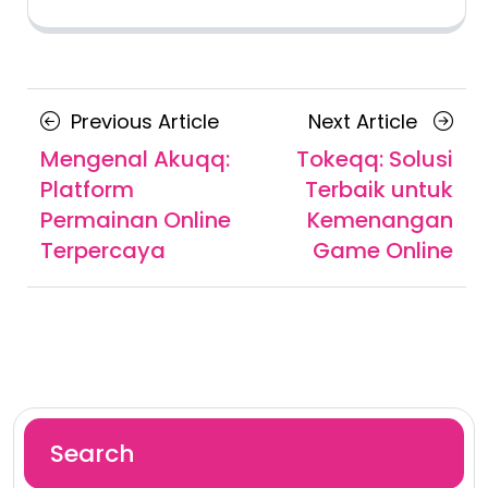
Posts
Previous
Next
Previous Article
Next Article
navigation
Article
Article
Mengenal Akuqq:
Tokeqq: Solusi
Platform
Terbaik untuk
Permainan Online
Kemenangan
Terpercaya
Game Online
Search