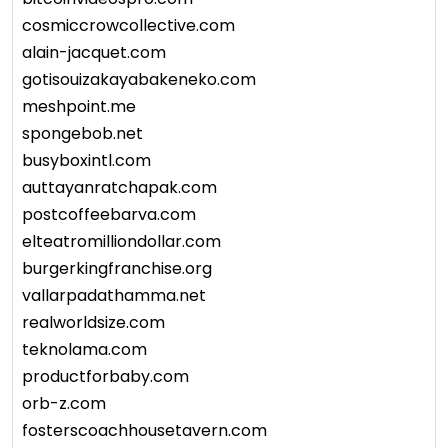
cosmiccrowcollective.com
alain-jacquet.com
gotisouizakayabakeneko.com
meshpoint.me
spongebob.net
busyboxintl.com
auttayanratchapak.com
postcoffeebarva.com
elteatromilliondollar.com
burgerkingfranchise.org
vallarpadathamma.net
realworldsize.com
teknolama.com
productforbaby.com
orb-z.com
fosterscoachhousetavern.com