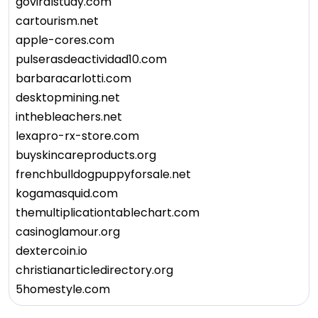
goviralstudy.com
cartourism.net
apple-cores.com
pulserasdeactividad10.com
barbaracarlotti.com
desktopmining.net
inthebleachers.net
lexapro-rx-store.com
buyskincareproducts.org
frenchbulldogpuppyforsale.net
kogamasquid.com
themultiplicationtablechart.com
casinoglamour.org
dextercoin.io
christianarticledirectory.org
5homestyle.com