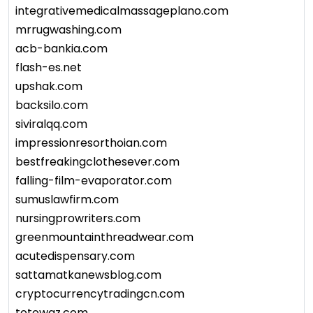
integrativemedicalmassageplano.com
mrrugwashing.com
acb-bankia.com
flash-es.net
upshak.com
backsilo.com
siviralqq.com
impressionresorthoian.com
bestfreakingclothesever.com
falling-film-evaporator.com
sumuslawfirm.com
nursingprowriters.com
greenmountainthreadwear.com
acutedispensary.com
sattamatkanewsblog.com
cryptocurrencytradingcn.com
totowaz.com