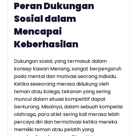
Peran Dukungan
Sosial dalam
Mencapai
Keberhasilan
Dukungan sosial, yang termasuk dalam
konsep Kawan Menang, sangat berpengaruh
pada mental dan motivasi seorang individu.
Ketika seseorang merasa didukung oleh
teman atau kolega, tekanan yang sering
muncul dalam situasi kompetitif dapat
berkurang. Misalnya, dalam sebuah kompetisi
olahraga, para atlet sering kali merasa lebih
percaya diri dan termotivasi ketika mereka
memiliki teman atau pelatih yang