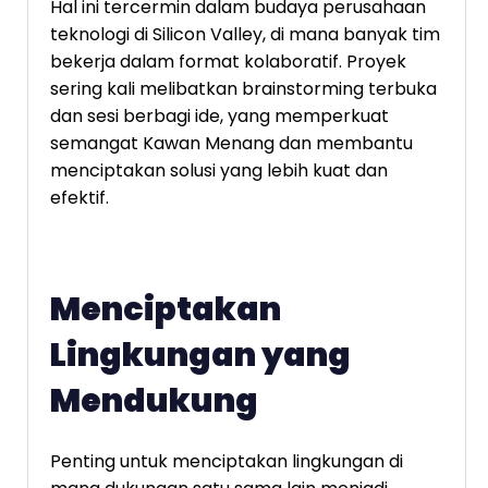
Hal ini tercermin dalam budaya perusahaan
teknologi di Silicon Valley, di mana banyak tim
bekerja dalam format kolaboratif. Proyek
sering kali melibatkan brainstorming terbuka
dan sesi berbagi ide, yang memperkuat
semangat Kawan Menang dan membantu
menciptakan solusi yang lebih kuat dan
efektif.
Menciptakan
Lingkungan yang
Mendukung
Penting untuk menciptakan lingkungan di