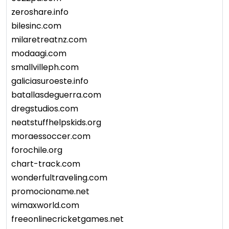
zeroshare.info
bilesinc.com
milaretreatnz.com
modaagi.com
smallvilleph.com
galiciasuroeste.info
batallasdeguerra.com
dregstudios.com
neatstuffhelpskids.org
moraessoccer.com
forochile.org
chart-track.com
wonderfultraveling.com
promocioname.net
wimaxworld.com
freeonlinecricketgames.net