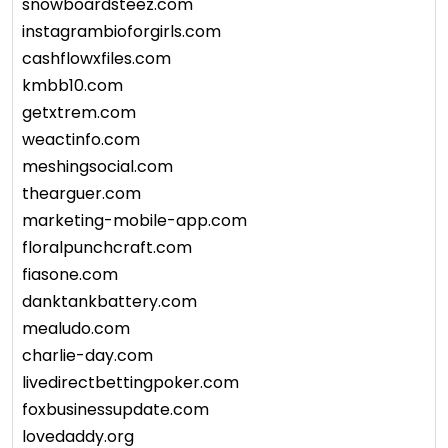
snowboardsteez.com
instagrambioforgirls.com
cashflowxfiles.com
kmbb10.com
getxtrem.com
weactinfo.com
meshingsocial.com
thearguer.com
marketing-mobile-app.com
floralpunchcraft.com
fiasone.com
danktankbattery.com
mealudo.com
charlie-day.com
livedirectbettingpoker.com
foxbusinessupdate.com
lovedaddy.org