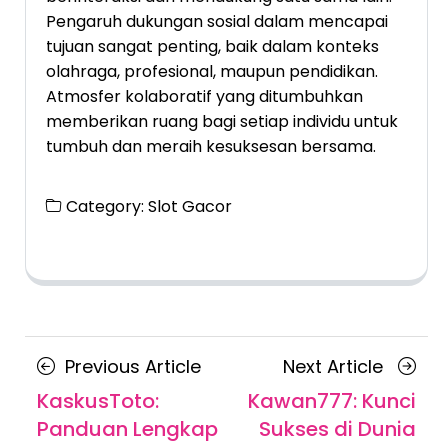
Pengaruh dukungan sosial dalam mencapai
tujuan sangat penting, baik dalam konteks
olahraga, profesional, maupun pendidikan.
Atmosfer kolaboratif yang ditumbuhkan
memberikan ruang bagi setiap individu untuk
tumbuh dan meraih kesuksesan bersama.
Category:
Slot Gacor
Posts
Previous
Next
Previous Article
Next Article
navigation
Article
Article
KaskusToto:
Kawan777: Kunci
Panduan Lengkap
Sukses di Dunia