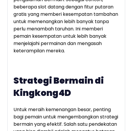
beberapa slot datang dengan fitur putaran
gratis yang memberi kesempatan tambahan
untuk memenangkan lebih banyak tanpa
perlu menambah taruhan. Ini memberi
pemain kesempatan untuk lebih banyak
menjelajahi permainan dan mengasah
keterampilan mereka.
Strategi Bermain di
Kingkong4D
Untuk meraih kemenangan besar, penting
bagi pemain untuk mengembangkan strategi
bermain yang efektif. Salah satu pendekatan