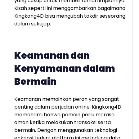
yang cukup untuk membeli rumah impiannya.
Kisah seperti ini menggambarkan bagaimana
Kingkong4D bisa mengubah takdir seseorang
dalam sekejap.
Keamanan dan
Kenyamanan dalam
Bermain
Keamanan memainkan peran yang sangat
penting dalam perjudian online. Kingkong4D
memahami bahwa pemain perlu merasa
aman ketika melakukan transaksi serta
bermain. Dengan menggunakan teknologi
enkripsi terkini, platform ini melindungi data