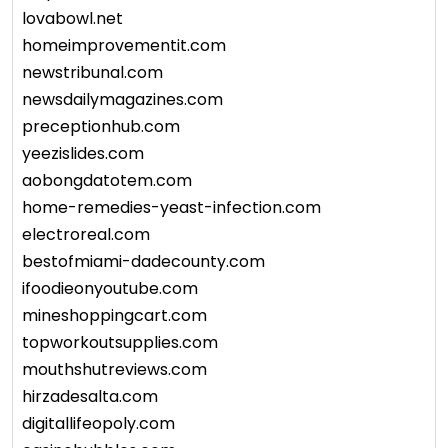
lovabowl.net
homeimprovementit.com
newstribunal.com
newsdailymagazines.com
preceptionhub.com
yeezislides.com
aobongdatotem.com
home-remedies-yeast-infection.com
electroreal.com
bestofmiami-dadecounty.com
ifoodieonyoutube.com
mineshoppingcart.com
topworkoutsupplies.com
mouthshutreviews.com
hirzadesalta.com
digitallifeopoly.com