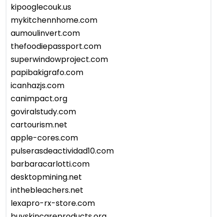
kipooglecouk.us
mykitchennhome.com
aumoulinvert.com
thefoodiepassport.com
superwindowproject.com
papibakigrafo.com
icanhazjs.com
canimpact.org
goviralstudy.com
cartourism.net
apple-cores.com
pulserasdeactividad10.com
barbaracarlotti.com
desktopmining.net
inthebleachers.net
lexapro-rx-store.com
buyskincareproducts.org