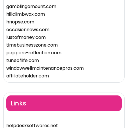
gamblingamount.com
hillclimbwax.com
hnopse.com
occasionnews.com
lustofmoney.com
timebusinesszone.com
peppers-reflection.com
tuneoflife.com
windowwellmaintenancepros.com
affiliateholder.com
Links
helpdesksoftwares.net