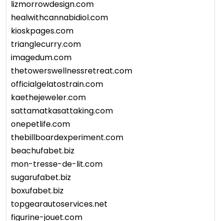
lizmorrowdesign.com
healwithcannabidiol.com
kioskpages.com
trianglecurry.com
imagedum.com
thetowerswellnessretreat.com
officialgelatostrain.com
kaethejeweler.com
sattamatkasattaking.com
onepetlife.com
thebillboardexperiment.com
beachufabet.biz
mon-tresse-de-lit.com
sugarufabet.biz
boxufabet.biz
topgearautoservices.net
figurine-jouet.com