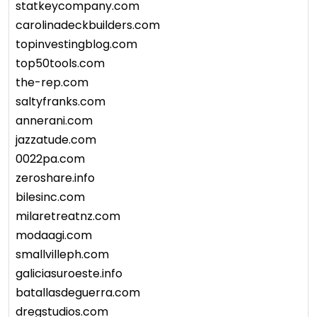
statkeycompany.com
carolinadeckbuilders.com
topinvestingblog.com
top50tools.com
the-rep.com
saltyfranks.com
annerani.com
jazzatude.com
0022pa.com
zeroshare.info
bilesinc.com
milaretreatnz.com
modaagi.com
smallvilleph.com
galiciasuroeste.info
batallasdeguerra.com
dregstudios.com