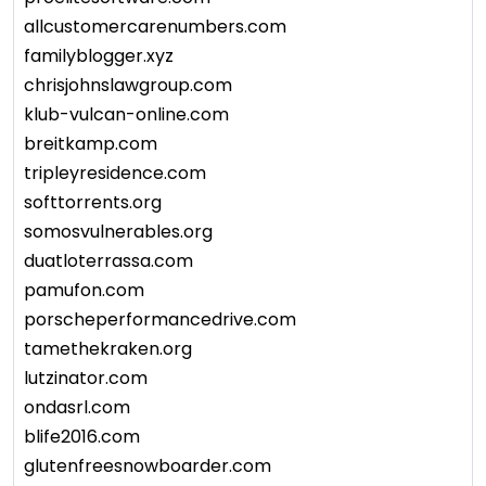
allcustomercarenumbers.com
familyblogger.xyz
chrisjohnslawgroup.com
klub-vulcan-online.com
breitkamp.com
tripleyresidence.com
softtorrents.org
somosvulnerables.org
duatloterrassa.com
pamufon.com
porscheperformancedrive.com
tamethekraken.org
lutzinator.com
ondasrl.com
blife2016.com
glutenfreesnowboarder.com