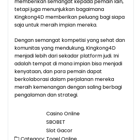
memberikan semangat kepada pemain lain,
tetapi juga menunjukkan bagaimana
Kingkong4D memberikan peluang bagi siapa
saja untuk meraih impian mereka.
Dengan semangat kompetisi yang sehat dan
komunitas yang mendukung, Kingkong4D
menjadi lebih dari sekadar platform judi. Ini
adalah tempat di mana impian bisa menjadi
kenyataan, dan para pemain dapat
berkolaborasi dalam perjalanan mereka
meraih kemenangan dengan saling berbagi
pengalaman dan strategi.
Casino Online
SBOBET
Slot Gacor
Category:
Togel Online