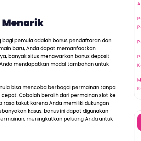
A
P
 Menarik
P
q bagi pemula adalah bonus pendaftaran dan
P
emain baru, Anda dapat memanfaatkan
nya, banyak situs menawarkan bonus deposit
P
a Anda mendapatkan modal tambahan untuk
K
M
mula bisa mencoba berbagai permainan tanpa
K
 cepat. Cobalah beralih dari permainan slot ke
a rasa takut karena Anda memiliki dukungan
kebanyakan kasus, bonus ini dapat digunakan
s permainan, meningkatkan peluang Anda untuk