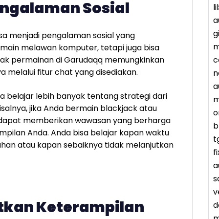
engalaman Sosial
l
a
g
bisa menjadi pengalaman sosial yang
m
main melawan komputer, tetapi juga bisa
anyak permainan di Garudaqq memungkinkan
c
melalui fitur chat yang disediakan.
n
a
belajar lebih banyak tentang strategi dari
m
alnya, jika Anda bermain blackjack atau
o
in dapat memberikan wawasan yang berharga
b
ilan Anda. Anda bisa belajar kapan waktu
t
han atau kapan sebaiknya tidak melanjutkan
f
a
s
v
tkan Keterampilan
d
m