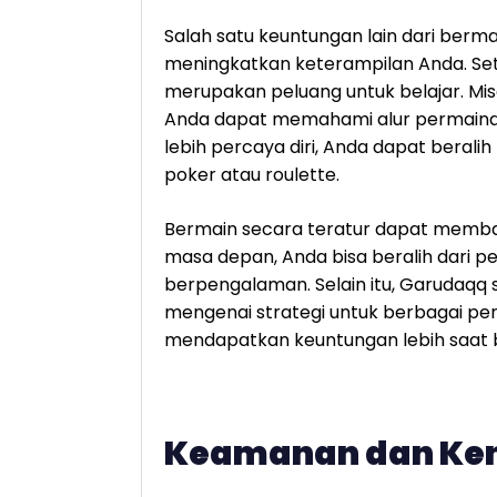
Salah satu keuntungan lain dari ber
meningkatkan keterampilan Anda. Se
merupakan peluang untuk belajar. Misa
Anda dapat memahami alur permainan 
lebih percaya diri, Anda dapat berali
poker atau roulette.
Bermain secara teratur dapat memba
masa depan, Anda bisa beralih dari 
berpengalaman. Selain itu, Garudaqq 
mengenai strategi untuk berbagai 
mendapatkan keuntungan lebih saat 
Keamanan dan K