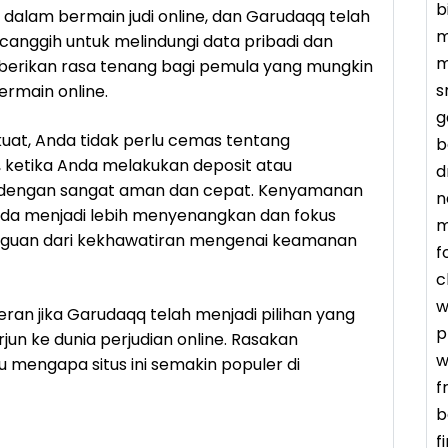
b
alam bermain judi online, dan Garudaqq telah
m
nggih untuk melindungi data pribadi dan
m
berikan rasa tenang bagi pemula yang mungkin
s
ermain online.
g
uat, Anda tidak perlu cemas tentang
b
n, ketika Anda melakukan deposit atau
d
an dengan sangat aman dan cepat. Kenyamanan
n
da menjadi lebih menyenangkan dan fokus
m
gguan dari kekhawatiran mengenai keamanan
f
c
w
ran jika Garudaqq telah menjadi pilihan yang
p
jun ke dunia perjudian online. Rasakan
w
mengapa situs ini semakin populer di
f
b
f