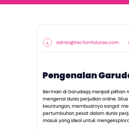
admin@techonfutures.com
Pengenalan Garu
Bermain di Garudaqq menjadi pilihan
mengenal dunia perjudian online. Si
keuntungan, membuatnya sangat mena
pertumbuhan pesat dalam dunia perjud
masuk yang ideal untuk mengeksplorasi