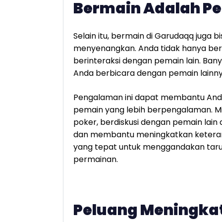
Bermain Adalah P
Selain itu, bermain di Garudaqq juga 
menyenangkan. Anda tidak hanya ber
berinteraksi dengan pemain lain. B
Anda berbicara dengan pemain lainnya 
Pengalaman ini dapat membantu Anda 
pemain yang lebih berpengalaman. Mis
poker, berdiskusi dengan pemain la
dan membantu meningkatkan keteramp
yang tepat untuk menggandakan taru
permainan.
Peluang Meningka