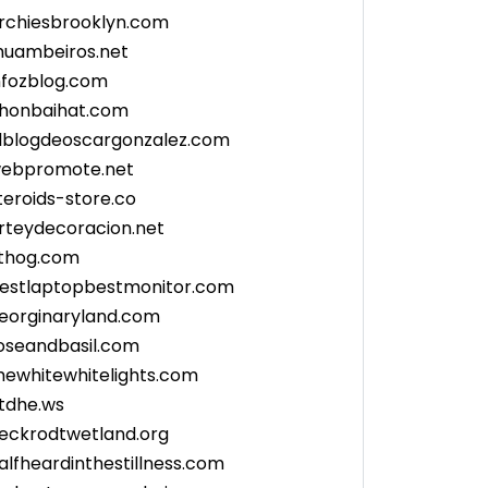
rchiesbrooklyn.com
uambeiros.net
nfozblog.com
honbaihat.com
lblogdeoscargonzalez.com
ebpromote.net
teroids-store.co
rteydecoracion.net
ithog.com
estlaptopbestmonitor.com
eorginaryland.com
oseandbasil.com
hewhitewhitelights.com
tdhe.ws
eckrodtwetland.org
alfheardinthestillness.com