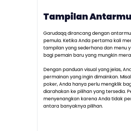
Tampilan Antarmu
Garudaqq dirancang dengan antarmu
pemula. Ketika Anda pertama kali meng
tampilan yang sederhana dan menu y
bagi pemain baru yang mungkin meras
Dengan panduan visual yang jelas,
permainan yang ingin dimainkan. Misa
poker, Anda hanya perlu mengklik ba
diarahakan ke pilihan yang tersedia.
menyenangkan karena Anda tidak per
antara banyaknya pilihan.