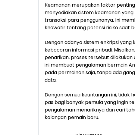
Keamanan merupakan faktor penting d
menyediakan sistem keamanan yang ca
transaksi para penggunanya. Ini mem
khawatir tentang potensi risiko saat b
Dengan adanya sistem enkripsi yang k
kebocoran informasi pribadi. Misalka
penarikan, proses tersebut dilakuk
ini membuat pengalaman bermain An
pada permainan saja, tanpa ada gan
data.
Dengan semua keuntungan ini, tidak he
pas bagi banyak pemula yang ingin ter
pengalaman menariknya dan cari tahu 
kalangan pemain baru.