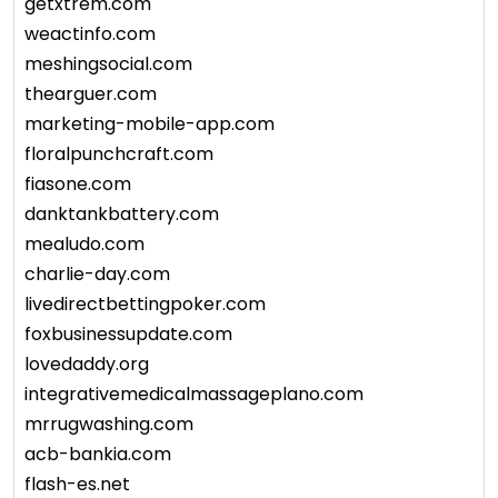
getxtrem.com
weactinfo.com
meshingsocial.com
thearguer.com
marketing-mobile-app.com
floralpunchcraft.com
fiasone.com
danktankbattery.com
mealudo.com
charlie-day.com
livedirectbettingpoker.com
foxbusinessupdate.com
lovedaddy.org
integrativemedicalmassageplano.com
mrrugwashing.com
acb-bankia.com
flash-es.net