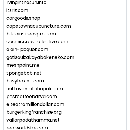
livinginthesun.info
itsriz.com
cargoods.shop
capetownacupuncture.com
bitcoinvideospro.com
cosmiccrowcollective.com
alain-jacquet.com
gotisouizakayabakeneko.com
meshpoint.me
spongebob.net
busyboxintl.com
auttayanratchapak.com
postcoffeebarva.com
elteatromilliondollar.com
burgerkingfranchise.org
vallarpadathamma.net
realworldsize.com