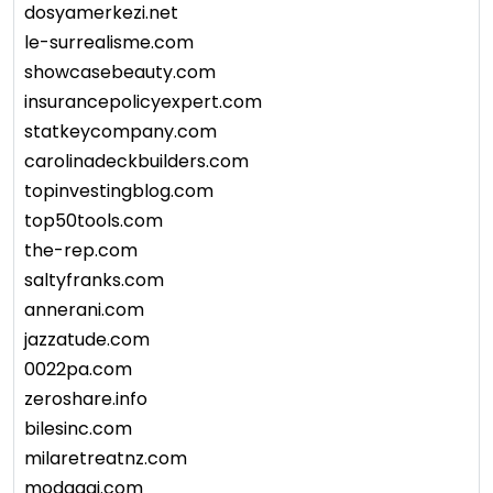
dosyamerkezi.net
le-surrealisme.com
showcasebeauty.com
insurancepolicyexpert.com
statkeycompany.com
carolinadeckbuilders.com
topinvestingblog.com
top50tools.com
the-rep.com
saltyfranks.com
annerani.com
jazzatude.com
0022pa.com
zeroshare.info
bilesinc.com
milaretreatnz.com
modaagi.com