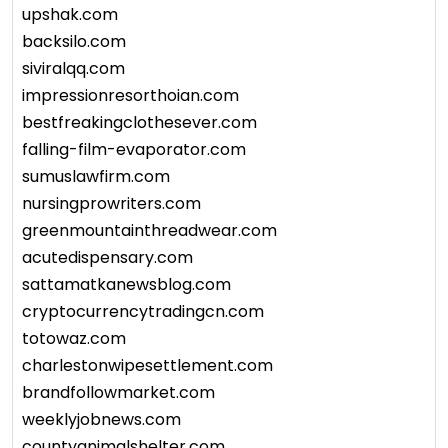
upshak.com
backsilo.com
siviralqq.com
impressionresorthoian.com
bestfreakingclothesever.com
falling-film-evaporator.com
sumuslawfirm.com
nursingprowriters.com
greenmountainthreadwear.com
acutedispensary.com
sattamatkanewsblog.com
cryptocurrencytradingcn.com
totowaz.com
charlestonwipesettlement.com
brandfollowmarket.com
weeklyjobnews.com
countyanimalshelter.com