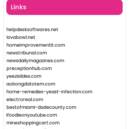
Links
helpdesksoftwares.net
lovabowl.net
homeimprovementit.com
newstribunal.com
newsdailymagazines.com
preceptionhub.com
yeezislides.com
aobongdatotem.com
home-remedies-yeast-infection.com
electroreal.com
bestofmiami-dadecounty.com
ifoodieonyoutube.com
mineshoppingcart.com