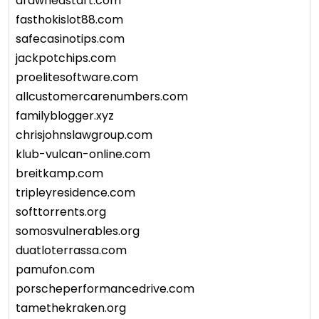
drawneastart.com
fasthokislot88.com
safecasinotips.com
jackpotchips.com
proelitesoftware.com
allcustomercarenumbers.com
familyblogger.xyz
chrisjohnslawgroup.com
klub-vulcan-online.com
breitkamp.com
tripleyresidence.com
softtorrents.org
somosvulnerables.org
duatloterrassa.com
pamufon.com
porscheperformancedrive.com
tamethekraken.org