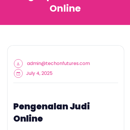
Online
admin@techonfutures.com
July 4, 2025
Pengenalan Judi
Online