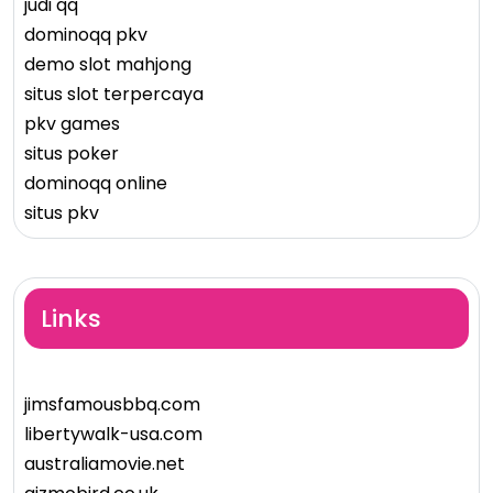
judi qq
dominoqq pkv
demo slot mahjong
situs slot terpercaya
pkv games
situs poker
dominoqq online
situs pkv
Links
jimsfamousbbq.com
libertywalk-usa.com
australiamovie.net