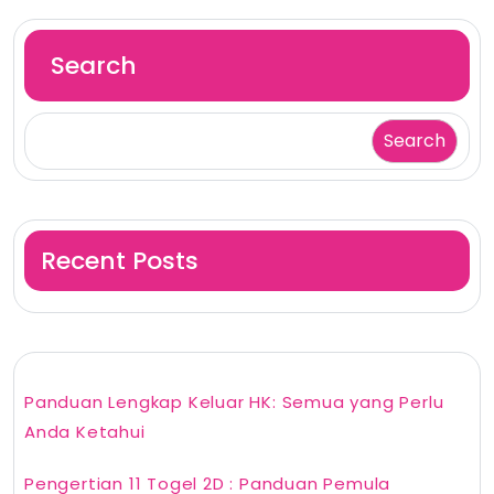
Search
Search
Recent Posts
Panduan Lengkap Keluar HK: Semua yang Perlu
Anda Ketahui
Pengertian 11 Togel 2D : Panduan Pemula