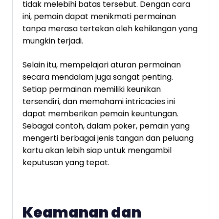
tidak melebihi batas tersebut. Dengan cara
ini, pemain dapat menikmati permainan
tanpa merasa tertekan oleh kehilangan yang
mungkin terjadi.
Selain itu, mempelajari aturan permainan
secara mendalam juga sangat penting.
Setiap permainan memiliki keunikan
tersendiri, dan memahami intricacies ini
dapat memberikan pemain keuntungan.
Sebagai contoh, dalam poker, pemain yang
mengerti berbagai jenis tangan dan peluang
kartu akan lebih siap untuk mengambil
keputusan yang tepat.
Keamanan dan