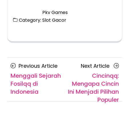
Pkv Games
Category:
Slot Gacor
Posts
Previous
Next
Previous Article
Next Article
navigation
Article
Article
Menggali Sejarah
Cincinqq:
Fosilqq di
Mengapa Cincin
Indonesia
Ini Menjadi Pilihan
Populer