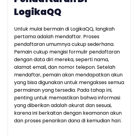
LogikaQQ
Untuk mulai bermain di LogikaQQ, langkah
pertama adalah mendaftar. Proses
pendaftaran umumnya cukup sederhana.
Pemain cukup mengisi formulir pendaftaran
dengan data diri mereka, seperti nama,
alamat email, dan nomor telepon. Setelah
mendaftar, pemain akan mendapatkan akun
yang bisa digunakan untuk mengakses semua
permainan yang tersedia. Pada tahap ini,
penting untuk memastikan bahwa informasi
yang diberikan adalah akurat dan sesuai,
karena ini berkaitan dengan keamanan akun
dan proses penarikan dana di kemudian hari.