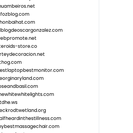
uambeiros.net
nfozblog.com
honbaihat.com
lblogdeoscargonzalez.com
ebpromote.net
teroids-store.co
rteydecoracion.net
ithog.com
estlaptopbestmonitor.com
eorginaryland.com
oseandbasil.com
hewhitewhitelights.com
tdhe.ws
eckrodtwetland.org
alfheardinthestillness.com
ybestmassagechair.com