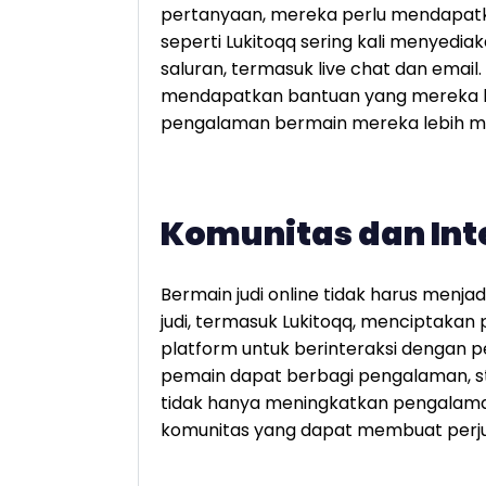
pertanyaan, mereka perlu mendapatka
seperti Lukitoqq sering kali menyedi
saluran, termasuk live chat dan emai
mendapatkan bantuan yang mereka 
pengalaman bermain mereka lebih 
Komunitas dan Inte
Bermain judi online tidak harus menjad
judi, termasuk Lukitoqq, menciptaka
platform untuk berinteraksi dengan pem
pemain dapat berbagi pengalaman, stra
tidak hanya meningkatkan pengalama
komunitas yang dapat membuat perjud