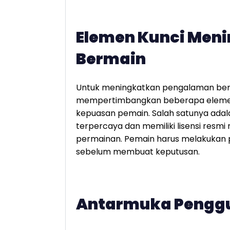
Elemen Kunci Men
Bermain
Untuk meningkatkan pengalaman berma
mempertimbangkan beberapa elemen 
kepuasan pemain. Salah satunya adalah
terpercaya dan memiliki lisensi res
permainan. Pemain harus melakukan pe
sebelum membuat keputusan.
Antarmuka Pengg