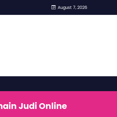
August 7, 2026
ain Judi Online