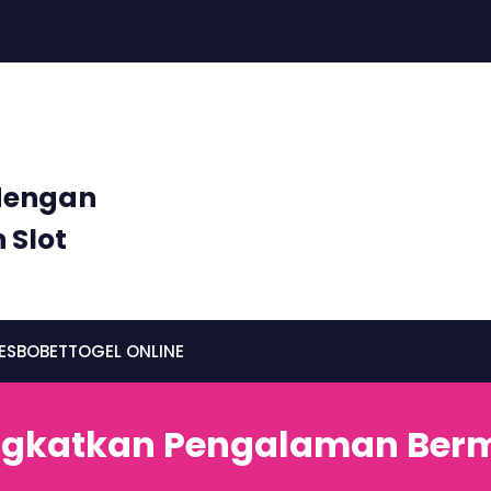
 dengan
 Slot
E
SBOBET
TOGEL ONLINE
ngkatkan Pengalaman Berm