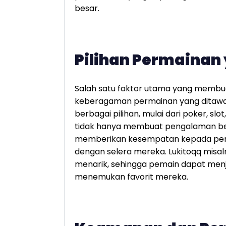
besar.
Pilihan Permaina
Salah satu faktor utama yang membuat
keberagaman permainan yang ditawark
berbagai pilihan, mulai dari poker, sl
tidak hanya membuat pengalaman be
memberikan kesempatan kepada pem
dengan selera mereka. Lukitoqq misa
menarik, sehingga pemain dapat menj
menemukan favorit mereka.