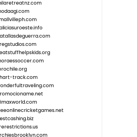
ilaretreatnz.com
odaagi.com
mallvilleph.com
aliciasuroeste.info
atallasdeguerra.com
regstudios.com
eatstuffhelpskids.org
oraessoccer.com
orochile.org
hart-track.com
onderfultraveling.com
romocioname.net
imaxworld.com
reeonlinecricketgames.net
estcashing.biz
irerestrictions.us
rchiesbrooklyn.com