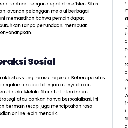
m
n bantuan dengan cepat dan efisien. Situs
m
akan layanan pelanggan melalui berbagai
l. Ini memastikan bahwa pemain dapat
s
butuhkan tanpa penundaan, membuat
g
menyenangkan.
b
d
n
m
raksi Sosial
f
c
i aktivitas yang terasa terpisah. Beberapa situs
w
n pengalaman sosial dengan menyediakan
p
ain lain. Melalui fitur chat atau forum,
w
tegi, atau bahkan hanya bersosialisasi. Ini
f
n bermain tetapi juga menciptakan rasa
b
ian online lebih menarik.
f
a