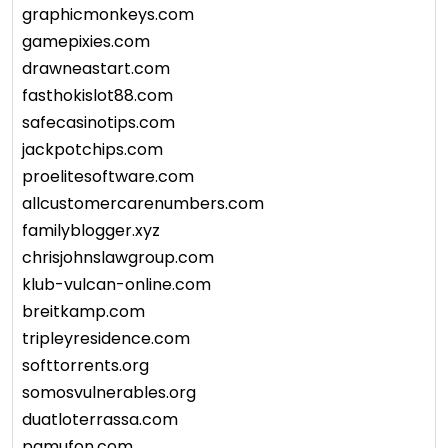
graphicmonkeys.com
gamepixies.com
drawneastart.com
fasthokislot88.com
safecasinotips.com
jackpotchips.com
proelitesoftware.com
allcustomercarenumbers.com
familyblogger.xyz
chrisjohnslawgroup.com
klub-vulcan-online.com
breitkamp.com
tripleyresidence.com
softtorrents.org
somosvulnerables.org
duatloterrassa.com
pamufon.com