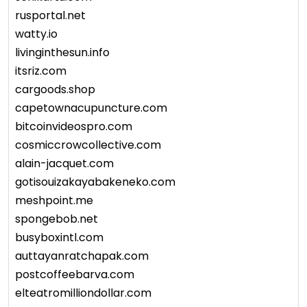
rusportal.net
watty.io
livinginthesun.info
itsriz.com
cargoods.shop
capetownacupuncture.com
bitcoinvideospro.com
cosmiccrowcollective.com
alain-jacquet.com
gotisouizakayabakeneko.com
meshpoint.me
spongebob.net
busyboxintl.com
auttayanratchapak.com
postcoffeebarva.com
elteatromilliondollar.com