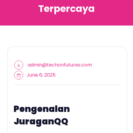
Terpercaya
admin@techonfutures.com
June 6, 2025
Pengenalan
JuraganQQ