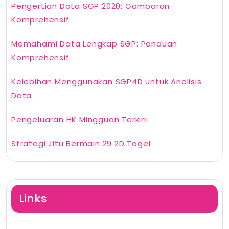
Pengertian Data SGP 2020: Gambaran
Komprehensif
Memahami Data Lengkap SGP: Panduan
Komprehensif
Kelebihan Menggunakan SGP4D untuk Analisis
Data
Pengeluaran HK Mingguan Terkini
Strategi Jitu Bermain 29 2D Togel
Links