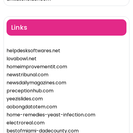
Links
helpdesksoftwares.net
lovabowl.net
homeimprovementit.com
newstribunal.com
newsdailymagazines.com
preceptionhub.com
yeezislides.com
aobongdatotem.com
home-remedies-yeast-infection.com
electroreal.com
bestofmiami-dadecounty.com