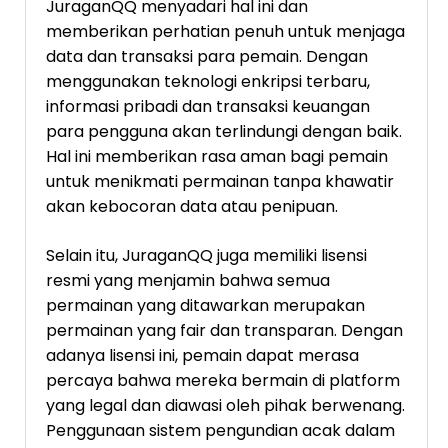
JuraganQQ menyadari hal ini dan
memberikan perhatian penuh untuk menjaga
data dan transaksi para pemain. Dengan
menggunakan teknologi enkripsi terbaru,
informasi pribadi dan transaksi keuangan
para pengguna akan terlindungi dengan baik.
Hal ini memberikan rasa aman bagi pemain
untuk menikmati permainan tanpa khawatir
akan kebocoran data atau penipuan.
Selain itu, JuraganQQ juga memiliki lisensi
resmi yang menjamin bahwa semua
permainan yang ditawarkan merupakan
permainan yang fair dan transparan. Dengan
adanya lisensi ini, pemain dapat merasa
percaya bahwa mereka bermain di platform
yang legal dan diawasi oleh pihak berwenang.
Penggunaan sistem pengundian acak dalam