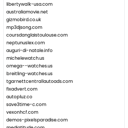
libertywalk-usa.com
australiamovie.net
gizmobird.co.uk
mp3djsong.com
coursdanglaistoulouse.com
neptunuslex.com
auguri-di-natale.info
michelewatch.us
omega--watches.us
breitling-watches.us
tgarnettcentrallautoads.com
fixadvert.com
autopluz.co
save3time-c.com
vexonhcf.com
demos-pixelsparadise.com
mediatitude.com