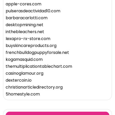
apple-cores.com
pulserasdeactividad10.com
barbaracarlotti.com
desktopmining.net
inthebleachers.net
lexapro-rx-store.com
buyskincareproducts.org
frenchbulldogpuppyforsale.net
kogamasquid.com
themultiplicationtablechart.com
casinoglamour.org
dextercoin.io
christianarticledirectory.org
5homestyle.com