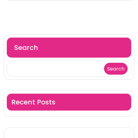
Search
Search
Recent Posts