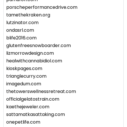
porscheperformancedrive.com
tamethekraken.org
lutzinator.com
ondasrl.com
blife2016.com
glutenfreesnowboarder.com
lizmorrowdesign.com
healwithcannabidiol.com
kioskpages.com
trianglecurry.com
imagedum.com
thetowerswellnessretreat.com
officialgelatostrain.com
kaethejeweler.com
sattamatkasattaking.com
onepetlife.com