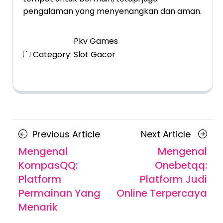
pengalaman yang menyenangkan dan aman.
Pkv Games
Category:
Slot Gacor
Posts
Previous
Next
Previous Article
Next Article
navigation
Article
Article
Mengenal
Mengenal
KompasQQ:
Onebetqq:
Platform
Platform Judi
Permainan Yang
Online Terpercaya
Menarik