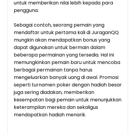
untuk memberikan nilai lebih kepada para
pengguna.
Sebagai contoh, seorang pemain yang
mendaftar untuk pertama kali di JuraganQQ
mungkin akan mendapatkan bonus yang
dapat digunakan untuk bermain dalam
beberapa permainan yang tersedia. Hal ini
memungkinkan pemain baru untuk mencoba
berbagai permainan tanpa harus
mengeluarkan banyak uang di awal. Promosi
seperti turnamen poker dengan hadiah besar
juga sering diadakan, memberikan
kesempatan bagi pemain untuk menunjukkan
keterampilan mereka dan sekaligus
mendapatkan hadiah menarik.