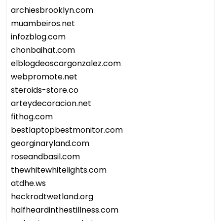
archiesbrooklyn.com
muambeiros.net
infozblog.com
chonbaihat.com
elblogdeoscargonzalez.com
webpromote.net
steroids-store.co
arteydecoracion.net
fithog.com
bestlaptopbestmonitor.com
georginaryland.com
roseandbasil.com
thewhitewhitelights.com
atdhe.ws
heckrodtwetland.org
halfheardinthestillness.com