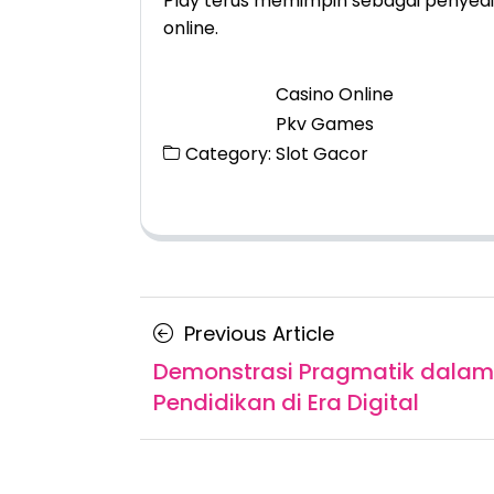
Play terus memimpin sebagai penyedi
online.
Casino Online
Pkv Games
Category:
Slot Gacor
Posts
Previous
Previous Article
navigation
Article
Demonstrasi Pragmatik dalam
Pendidikan di Era Digital