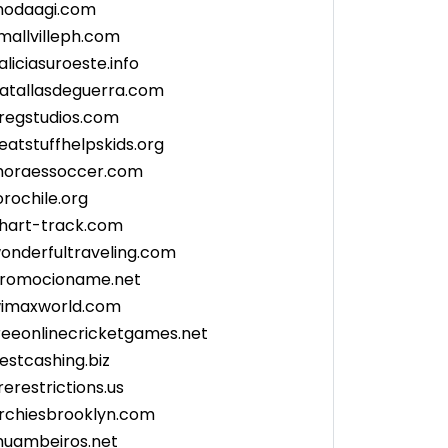
odaagi.com
mallvilleph.com
aliciasuroeste.info
atallasdeguerra.com
regstudios.com
eatstuffhelpskids.org
oraessoccer.com
orochile.org
hart-track.com
onderfultraveling.com
romocioname.net
imaxworld.com
reeonlinecricketgames.net
estcashing.biz
irerestrictions.us
rchiesbrooklyn.com
uambeiros.net