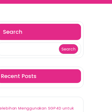
Search
Search
Recent Posts
elebihan Menggunakan SGP4D untuk