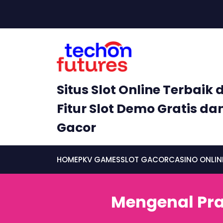
skip
to
content
Situs Slot Online Terbaik
Fitur Slot Demo Gratis dan
Gacor
HOME
PKV GAMES
SLOT GACOR
CASINO ONLIN
Mengenal Pra