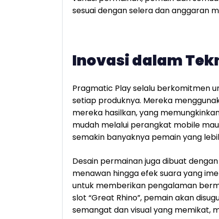
sesuai dengan selera dan anggaran m
Inovasi dalam Tek
Pragmatic Play selalu berkomitmen u
setiap produknya. Mereka mengguna
mereka hasilkan, yang memungkinkan
mudah melalui perangkat mobile maup
semakin banyaknya pemain yang lebi
Desain permainan juga dibuat dengan p
menawan hingga efek suara yang imer
untuk memberikan pengalaman bermai
slot “Great Rhino”, pemain akan dis
semangat dan visual yang memikat, 