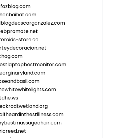
nfozblog.com
honbaihat.com
lblogdeoscargonzalez.com
ebpromote.net
teroids-store.co
rteydecoracion.net
ithog.com
estlaptopbestmonitor.com
eorginaryland.com
oseandbasil.com
hewhitewhitelights.com
tdhe.ws
eckrodtwetland.org
alfheardinthestillness.com
ybestmassagechair.com
ricreed.net