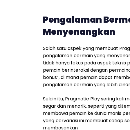
Pengalaman Berma
Menyenangkan
Salah satu aspek yang membuat Pragma
pengalaman bermain yang menyenang
tidak hanya fokus pada aspek teknis 
pemain berinteraksi dengan permainan 
bonus”, di mana pemain dapat membel
pengalaman bermain yang lebih dinam
Selain itu, Pragmatic Play sering ka
segar dan menarik, seperti yang dit
membawa pemain ke dunia manis pe
yang bervariasi ini membuat setiap s
membosankan.