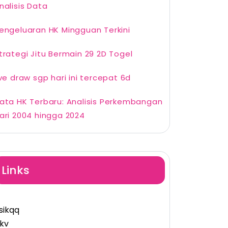
nalisis Data
engeluaran HK Mingguan Terkini
trategi Jitu Bermain 29 2D Togel
ive draw sgp hari ini tercepat 6d
ata HK Terbaru: Analisis Perkembangan
ari 2004 hingga 2024
Links
sikqq
kv