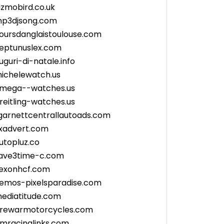
izmobird.co.uk
p3djsong.com
oursdanglaistoulouse.com
eptunuslex.com
uguri-di-natale.info
ichelewatch.us
mega--watches.us
reitling-watches.us
garnettcentrallautoads.com
ixadvert.com
utopluz.co
ave3time-c.com
exonhcf.com
emos-pixelsparadise.com
ediatitude.com
rewarmotorcycles.com
imracinglinks.com