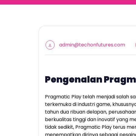
admin@techonfutures.com
Pengenalan Pragma
Pragmatic Play telah menjadi salah 
terkemuka di industri game, khususnya
tahun dua ribuan delapan, perusahaan
berkualitas tinggi dan inovatif yang
tidak sedikit, Pragmatic Play terus 
menempatkan dirinya sebagai pesaing 