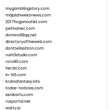
mygamblingstory.com
majalahwekonews.com
2017hoganoutlet.com
pelmanec.com
domino99qq.net
directoryoftheweb.com
donttellashton.com
rush3studio.com
roro90.com
herzio.com
in-hi5.com
krainafantasy.info
todas-noticias.com
senikartu.com
rusportal.net
watty.io