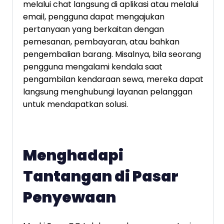
melalui chat langsung di aplikasi atau melalui
email, pengguna dapat mengajukan
pertanyaan yang berkaitan dengan
pemesanan, pembayaran, atau bahkan
pengembalian barang. Misalnya, bila seorang
pengguna mengalami kendala saat
pengambilan kendaraan sewa, mereka dapat
langsung menghubungi layanan pelanggan
untuk mendapatkan solusi.
Menghadapi
Tantangan di Pasar
Penyewaan