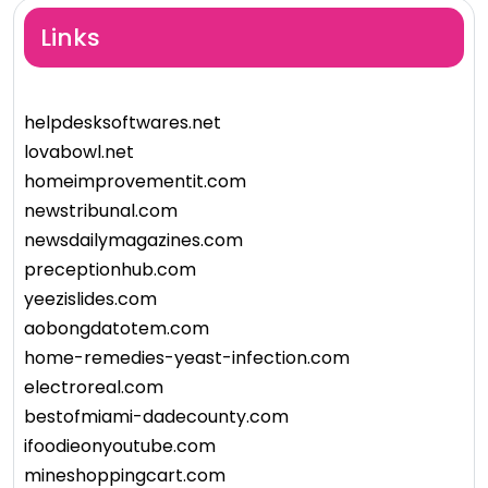
Links
helpdesksoftwares.net
lovabowl.net
homeimprovementit.com
newstribunal.com
newsdailymagazines.com
preceptionhub.com
yeezislides.com
aobongdatotem.com
home-remedies-yeast-infection.com
electroreal.com
bestofmiami-dadecounty.com
ifoodieonyoutube.com
mineshoppingcart.com