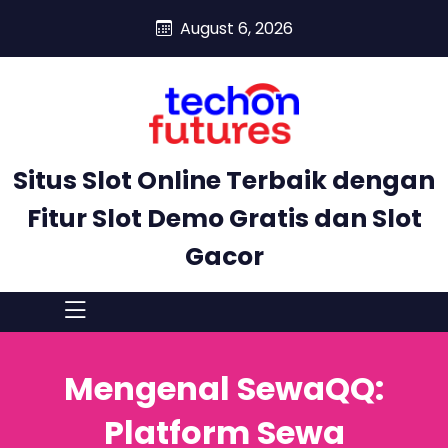
skip
August 6, 2026
to
content
Situs Slot Online Terbaik dengan
Fitur Slot Demo Gratis dan Slot
Gacor
Mengenal SewaQQ:
Platform Sewa