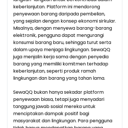
keberlanjutan. Platform ini mendorong
penyewaan barang daripada pembelian,
yang sejalan dengan konsep ekonomi sirkular.
Misalnya, dengan menyewa barang-barang
elektronik, pengguna dapat mengurangi
konsumsi barang baru, sehingga turut serta
dalam upaya menjaga lingkungan. SewaQQ
juga menjalin kerja sama dengan penyedia
barang yang memiliki komitmen terhadap
keberlanjutan, seperti produk ramah
lingkungan dan barang yang tahan lama.
SewaQQ bukan hanya sekadar platform
penyewaan biasa, tetapi juga menyadari
tanggung jawab sosial mereka untuk
menciptakan dampak positif bagi
masyarakat dan lingkungan. Para pengguna
tidak hanya mendapatkan barang yang