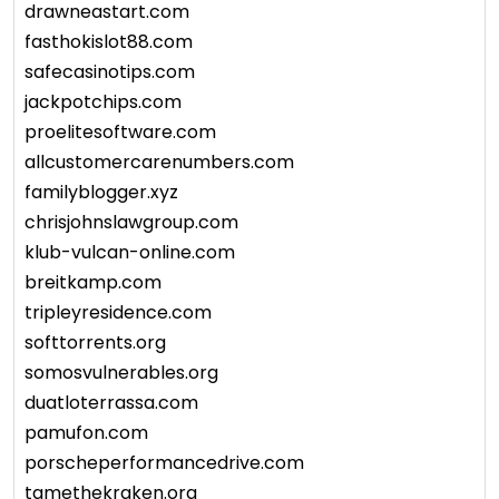
drawneastart.com
fasthokislot88.com
safecasinotips.com
jackpotchips.com
proelitesoftware.com
allcustomercarenumbers.com
familyblogger.xyz
chrisjohnslawgroup.com
klub-vulcan-online.com
breitkamp.com
tripleyresidence.com
softtorrents.org
somosvulnerables.org
duatloterrassa.com
pamufon.com
porscheperformancedrive.com
tamethekraken.org