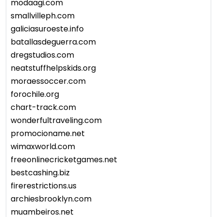
modaagi.com
smallvilleph.com
galiciasuroeste.info
batallasdeguerra.com
dregstudios.com
neatstuffhelpskids.org
moraessoccer.com
forochile.org
chart-track.com
wonderfultraveling.com
promocioname.net
wimaxworld.com
freeonlinecricketgames.net
bestcashing.biz
firerestrictions.us
archiesbrooklyn.com
muambeiros.net