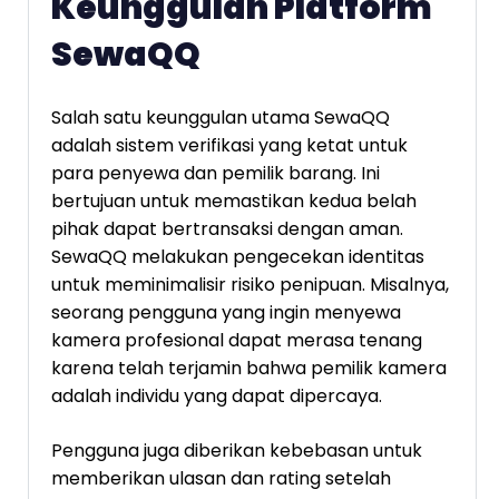
Keunggulan Platform
SewaQQ
Salah satu keunggulan utama SewaQQ
adalah sistem verifikasi yang ketat untuk
para penyewa dan pemilik barang. Ini
bertujuan untuk memastikan kedua belah
pihak dapat bertransaksi dengan aman.
SewaQQ melakukan pengecekan identitas
untuk meminimalisir risiko penipuan. Misalnya,
seorang pengguna yang ingin menyewa
kamera profesional dapat merasa tenang
karena telah terjamin bahwa pemilik kamera
adalah individu yang dapat dipercaya.
Pengguna juga diberikan kebebasan untuk
memberikan ulasan dan rating setelah