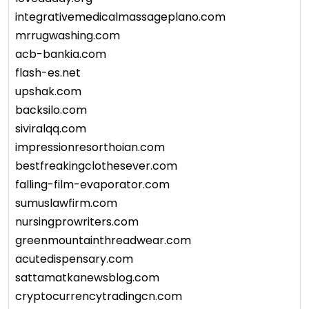
integrativemedicalmassageplano.com
mrrugwashing.com
acb-bankia.com
flash-es.net
upshak.com
backsilo.com
siviralqq.com
impressionresorthoian.com
bestfreakingclothesever.com
falling-film-evaporator.com
sumuslawfirm.com
nursingprowriters.com
greenmountainthreadwear.com
acutedispensary.com
sattamatkanewsblog.com
cryptocurrencytradingcn.com