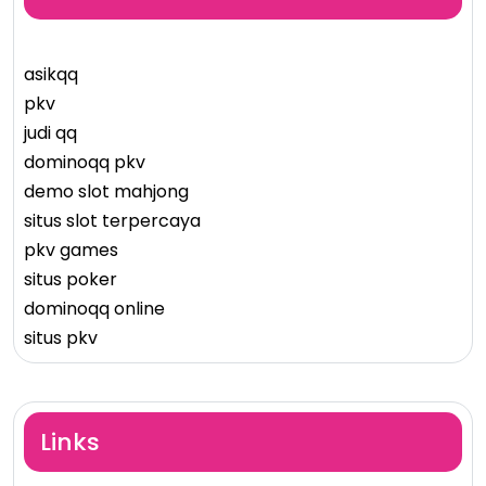
asikqq
pkv
judi qq
dominoqq pkv
demo slot mahjong
situs slot terpercaya
pkv games
situs poker
dominoqq online
situs pkv
Links