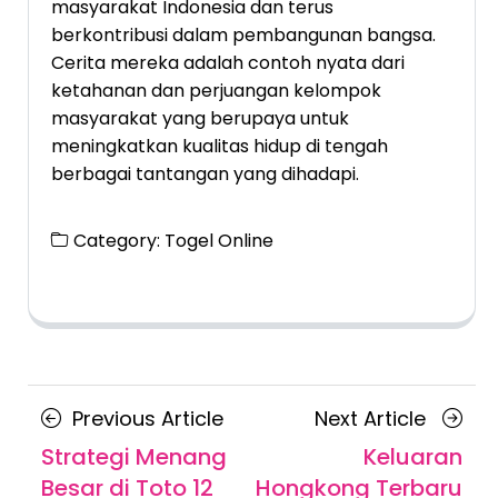
masyarakat Indonesia dan terus
berkontribusi dalam pembangunan bangsa.
Cerita mereka adalah contoh nyata dari
ketahanan dan perjuangan kelompok
masyarakat yang berupaya untuk
meningkatkan kualitas hidup di tengah
berbagai tantangan yang dihadapi.
Category:
Togel Online
Posts
Previous
Next
Previous Article
Next Article
navigation
Article
Article
Strategi Menang
Keluaran
Besar di Toto 12
Hongkong Terbaru