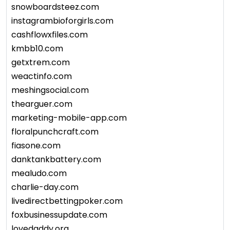
snowboardsteez.com
instagrambioforgirls.com
cashflowxfiles.com
kmbb10.com
getxtrem.com
weactinfo.com
meshingsocial.com
thearguer.com
marketing-mobile-app.com
floralpunchcraft.com
fiasone.com
danktankbattery.com
mealudo.com
charlie-day.com
livedirectbettingpoker.com
foxbusinessupdate.com
lovedaddy.org