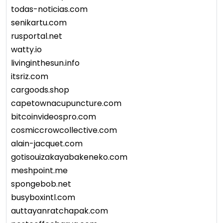
todas-noticias.com
senikartu.com
rusportal.net
watty.io
livinginthesun.info
itsriz.com
cargoods.shop
capetownacupuncture.com
bitcoinvideospro.com
cosmiccrowcollective.com
alain-jacquet.com
gotisouizakayabakeneko.com
meshpoint.me
spongebob.net
busyboxintl.com
auttayanratchapak.com