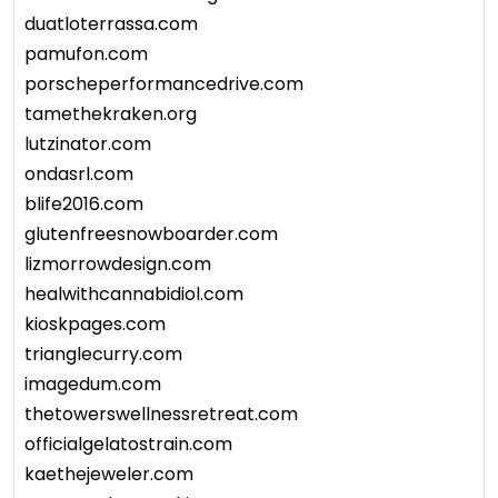
duatloterrassa.com
pamufon.com
porscheperformancedrive.com
tamethekraken.org
lutzinator.com
ondasrl.com
blife2016.com
glutenfreesnowboarder.com
lizmorrowdesign.com
healwithcannabidiol.com
kioskpages.com
trianglecurry.com
imagedum.com
thetowerswellnessretreat.com
officialgelatostrain.com
kaethejeweler.com