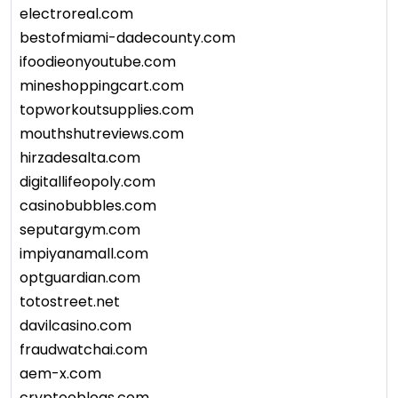
electroreal.com
bestofmiami-dadecounty.com
ifoodieonyoutube.com
mineshoppingcart.com
topworkoutsupplies.com
mouthshutreviews.com
hirzadesalta.com
digitallifeopoly.com
casinobubbles.com
seputargym.com
impiyanamall.com
optguardian.com
totostreet.net
davilcasino.com
fraudwatchai.com
aem-x.com
cryptooblogs.com