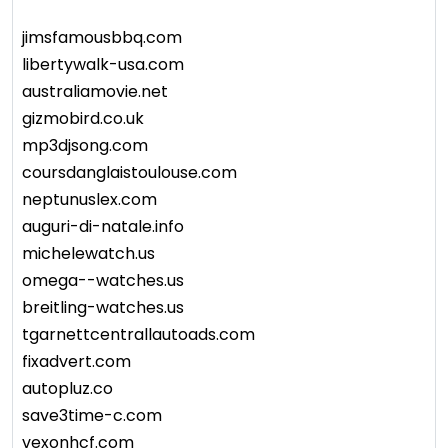
jimsfamousbbq.com
libertywalk-usa.com
australiamovie.net
gizmobird.co.uk
mp3djsong.com
coursdanglaistoulouse.com
neptunuslex.com
auguri-di-natale.info
michelewatch.us
omega--watches.us
breitling-watches.us
tgarnettcentrallautoads.com
fixadvert.com
autopluz.co
save3time-c.com
vexonhcf.com