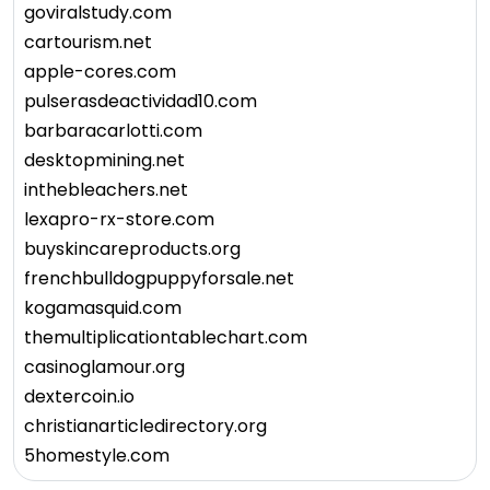
goviralstudy.com
cartourism.net
apple-cores.com
pulserasdeactividad10.com
barbaracarlotti.com
desktopmining.net
inthebleachers.net
lexapro-rx-store.com
buyskincareproducts.org
frenchbulldogpuppyforsale.net
kogamasquid.com
themultiplicationtablechart.com
casinoglamour.org
dextercoin.io
christianarticledirectory.org
5homestyle.com