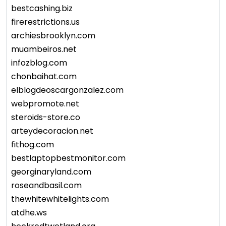
bestcashing.biz
firerestrictions.us
archiesbrooklyn.com
muambeiros.net
infozblog.com
chonbaihat.com
elblogdeoscargonzalez.com
webpromote.net
steroids-store.co
arteydecoracion.net
fithog.com
bestlaptopbestmonitor.com
georginaryland.com
roseandbasil.com
thewhitewhitelights.com
atdhe.ws