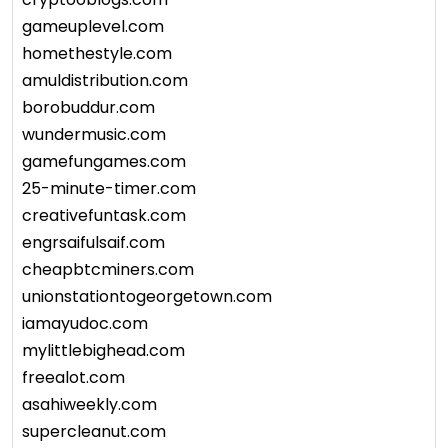
gameuplevel.com
homethestyle.com
amuldistribution.com
borobuddur.com
wundermusic.com
gamefungames.com
25-minute-timer.com
creativefuntask.com
engrsaifulsaif.com
cheapbtcminers.com
unionstationtogeorgetown.com
iamayudoc.com
mylittlebighead.com
freealot.com
asahiweekly.com
supercleanut.com