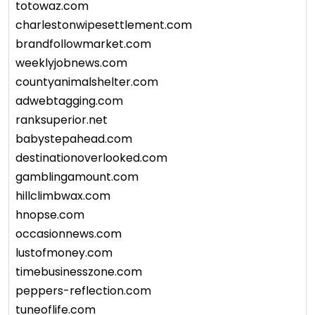
totowaz.com
charlestonwipesettlement.com
brandfollowmarket.com
weeklyjobnews.com
countyanimalshelter.com
adwebtagging.com
ranksuperior.net
babystepahead.com
destinationoverlooked.com
gamblingamount.com
hillclimbwax.com
hnopse.com
occasionnews.com
lustofmoney.com
timebusinesszone.com
peppers-reflection.com
tuneoflife.com