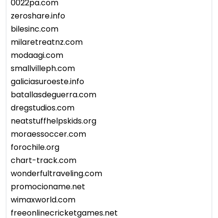
0022pa.com
zeroshare.info
bilesinc.com
milaretreatnz.com
modaagi.com
smallvilleph.com
galiciasuroeste.info
batallasdeguerra.com
dregstudios.com
neatstuffhelpskids.org
moraessoccer.com
forochile.org
chart-track.com
wonderfultraveling.com
promocioname.net
wimaxworld.com
freeonlinecricketgames.net