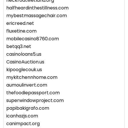
heckrodtwetland.org
halfheardinthestillness.com
mybestmassagechair.com
ericreed.net
fluxetine.com
mobilecasino8760.com
betqq3.net
casinoloans5.us
CasinoAuction.us
kipooglecouk.us
mykitchennhome.com
aumoulinvert.com
thefoodiepassport.com
superwindowproject.com
papibakigrafo.com
icanhazjs.com
canimpact.org