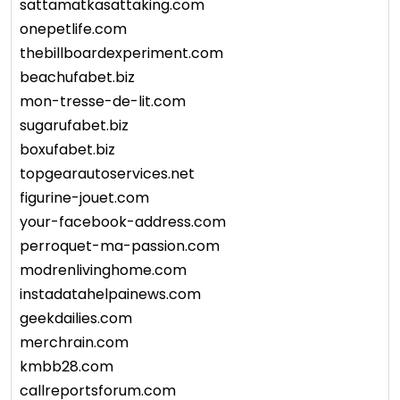
sattamatkasattaking.com
onepetlife.com
thebillboardexperiment.com
beachufabet.biz
mon-tresse-de-lit.com
sugarufabet.biz
boxufabet.biz
topgearautoservices.net
figurine-jouet.com
your-facebook-address.com
perroquet-ma-passion.com
modrenlivinghome.com
instadatahelpainews.com
geekdailies.com
merchrain.com
kmbb28.com
callreportsforum.com