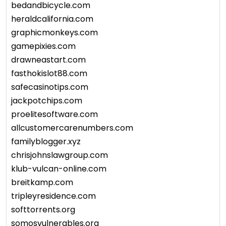
bedandbicycle.com
heraldcalifornia.com
graphicmonkeys.com
gamepixies.com
drawneastart.com
fasthokislot88.com
safecasinotips.com
jackpotchips.com
proelitesoftware.com
allcustomercarenumbers.com
familyblogger.xyz
chrisjohnslawgroup.com
klub-vulcan-online.com
breitkamp.com
tripleyresidence.com
softtorrents.org
somosvulnerables.org