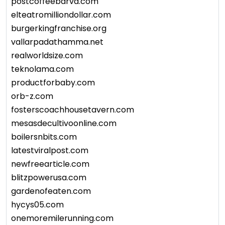
postcoffeebarva.com
elteatromilliondollar.com
burgerkingfranchise.org
vallarpadathamma.net
realworldsize.com
teknolama.com
productforbaby.com
orb-z.com
fosterscoachhousetavern.com
mesasdecultivoonline.com
boilersnbits.com
latestviralpost.com
newfreearticle.com
blitzpowerusa.com
gardenofeaten.com
hycys05.com
onemoremilerunning.com