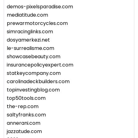
demos-pixelsparadise.com
mediatitude.com
prewarmotorcycles.com
simracinglinks.com
dosyamerkezi.net
le-surrealisme.com
showcasebeauty.com
insurancepolicyexpert.com
statkeycompany.com
carolinadeckbuilders.com
topinvestingblog.com
top50tools.com
the-rep.com
saltyfranks.com
annerani.com
jazzatude.com