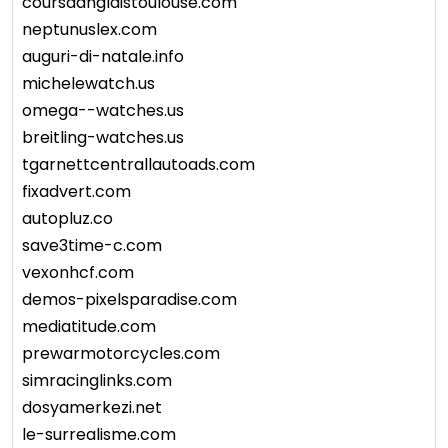
coursdanglaistoulouse.com
neptunuslex.com
auguri-di-natale.info
michelewatch.us
omega--watches.us
breitling-watches.us
tgarnettcentrallautoads.com
fixadvert.com
autopluz.co
save3time-c.com
vexonhcf.com
demos-pixelsparadise.com
mediatitude.com
prewarmotorcycles.com
simracinglinks.com
dosyamerkezi.net
le-surrealisme.com