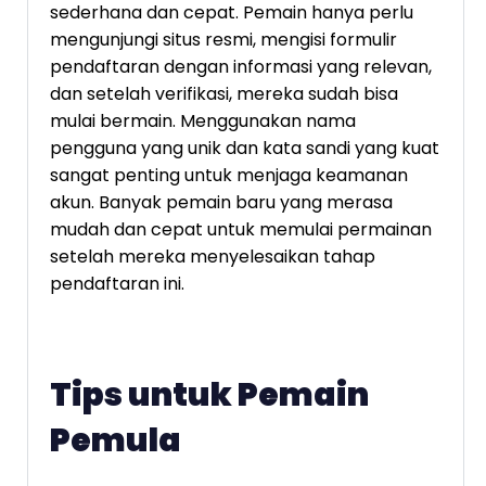
sederhana dan cepat. Pemain hanya perlu
mengunjungi situs resmi, mengisi formulir
pendaftaran dengan informasi yang relevan,
dan setelah verifikasi, mereka sudah bisa
mulai bermain. Menggunakan nama
pengguna yang unik dan kata sandi yang kuat
sangat penting untuk menjaga keamanan
akun. Banyak pemain baru yang merasa
mudah dan cepat untuk memulai permainan
setelah mereka menyelesaikan tahap
pendaftaran ini.
Tips untuk Pemain
Pemula