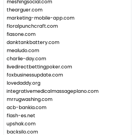
meshingsocial.com
thearguer.com
marketing-mobile-app.com
floralpunchcraft.com
fiasone.com
danktankbattery.com
mealudo.com
charlie-day.com
livedirectbettingpoker.com
foxbusinessupdate.com
lovedaddy.org
integrativemedicalmassageplano.com
mrrugwashing.com
acb-bankia.com
flash-es.net
upshak.com
backsilo.com