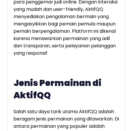
para penggemar judi online. Dengan interaksi
yang mudah dan user-friendly, AktifQQ
menyediakan pengalaman bermain yang
mengasyikkan bagi pemain pemula maupun
pemain berpengalaman. Platform ini dikenal
karena menawarkan permainan yang adil
dan transparan, serta pelayanan pelanggan
yang responsif.
Jenis Permainan di
AktifQQ
Salah satu daya tarik utama AktifQQ adalah
beragam jenis permainan yang ditawarkan. Di
antara permainan yang populer adalah