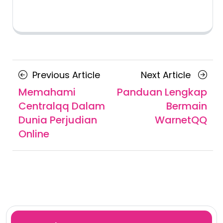
Posts
Previous
Next
Previous Article
Next Article
navigation
Article
Article
Memahami
Panduan Lengkap
Centralqq Dalam
Bermain
Dunia Perjudian
WarnetQQ
Online