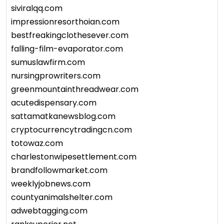
siviralqq.com
impressionresorthoian.com
bestfreakingclothesever.com
falling-film-evaporator.com
sumuslawfirm.com
nursingprowriters.com
greenmountainthreadwear.com
acutedispensary.com
sattamatkanewsblog.com
cryptocurrencytradingcn.com
totowaz.com
charlestonwipesettlement.com
brandfollowmarket.com
weeklyjobnews.com
countyanimalshelter.com
adwebtagging.com