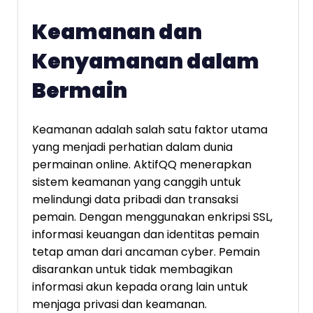
Keamanan dan
Kenyamanan dalam
Bermain
Keamanan adalah salah satu faktor utama
yang menjadi perhatian dalam dunia
permainan online. AktifQQ menerapkan
sistem keamanan yang canggih untuk
melindungi data pribadi dan transaksi
pemain. Dengan menggunakan enkripsi SSL,
informasi keuangan dan identitas pemain
tetap aman dari ancaman cyber. Pemain
disarankan untuk tidak membagikan
informasi akun kepada orang lain untuk
menjaga privasi dan keamanan.