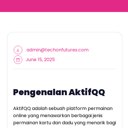
admin@techonfutures.com
June 15, 2025
Pengenalan AktifQQ
AktifQQ adalah sebuah platform permainan
online yang menawarkan berbagai jenis
permainan kartu dan dadu yang menarik bagi