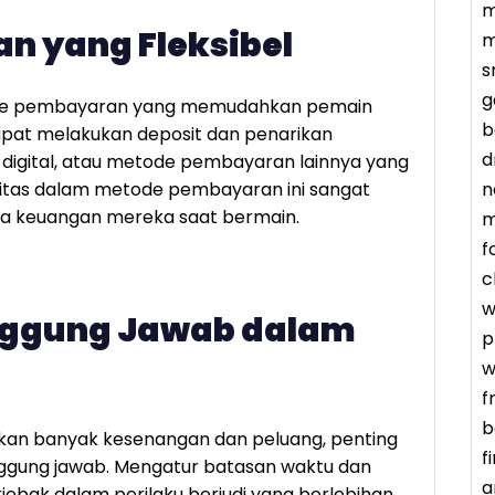
m
n yang Fleksibel
m
s
g
de pembayaran yang memudahkan pemain
b
apat melakukan deposit dan penarikan
d
digital, atau metode pembayaran lainnya yang
ilitas dalam metode pembayaran ini sangat
n
 keuangan mereka saat bermain.
m
f
c
w
nggung Jawab dalam
p
w
f
b
kan banyak kesenangan dan peluang, penting
f
nggung jawab. Mengatur batasan waktu dan
a
jebak dalam perilaku berjudi yang berlebihan.