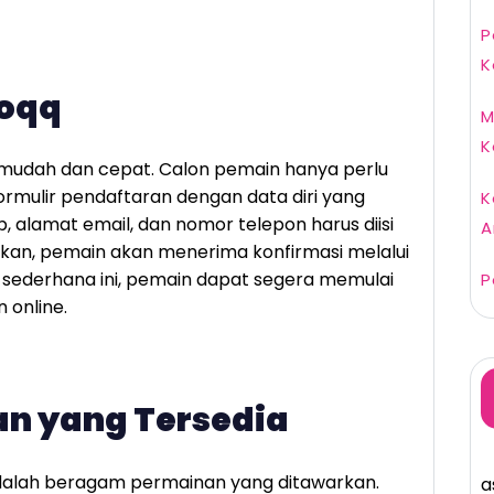
P
K
doqq
M
K
 mudah dan cepat. Calon pemain hanya perlu
ormulir pendaftaran dengan data diri yang
K
, alamat email, dan nomor telepon harus diisi
A
imkan, pemain akan menerima konfirmasi melalui
 sederhana ini, pemain dapat segera memulai
P
 online.
n yang Tersedia
adalah beragam permainan yang ditawarkan.
a