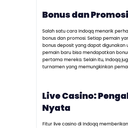
Bonus dan Promosi
Salah satu cara Indoqq menarik perha
bonus dan promosi. Setiap pemain y
bonus deposit yang dapat digunakan
pemain baru bisa mendapatkan bonus
pertama mereka. Selain itu, Indoqq ju
turnamen yang memungkinkan pemain 
Live Casino: Peng
Nyata
Fitur live casino di Indoqq memberika