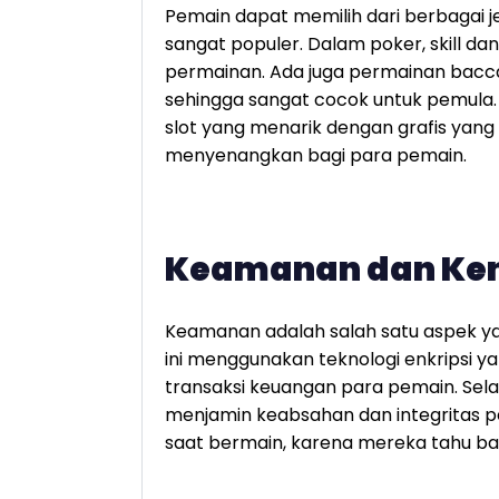
Pemain dapat memilih dari berbagai j
sangat populer. Dalam poker, skill da
permainan. Ada juga permainan bacc
sehingga sangat cocok untuk pemula.
slot yang menarik dengan grafis yan
menyenangkan bagi para pemain.
Keamanan dan K
Keamanan adalah salah satu aspek ya
ini menggunakan teknologi enkripsi y
transaksi keuangan para pemain. Selain
menjamin keabsahan dan integritas 
saat bermain, karena mereka tahu bah