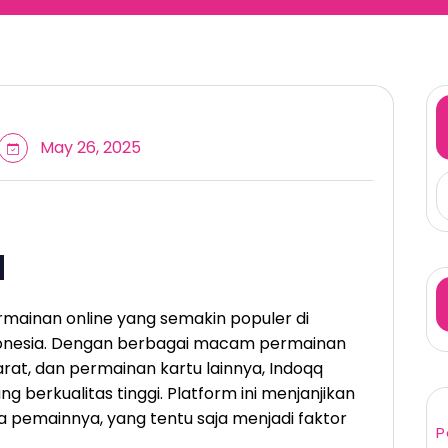
May 26, 2025
q
rmainan online yang semakin populer di
donesia. Dengan berbagai macam permainan
rat, dan permainan kartu lainnya, Indoqq
erkualitas tinggi. Platform ini menjanjikan
pemainnya, yang tentu saja menjadi faktor
P