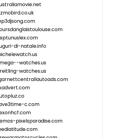
ustraliamovie.net
izmobird.co.uk
p3djsong.com
oursdanglaistoulouse.com
eptunuslex.com
uguri-di-natale.info
ichelewatch.us
mega--watches.us
reitling-watches.us
garnettcentrallautoads.com
ixadvert.com
utopluz.co
ave3time-c.com
exonhcf.com
emos-pixelsparadise.com
ediatitude.com
rewarmotorcycles.com