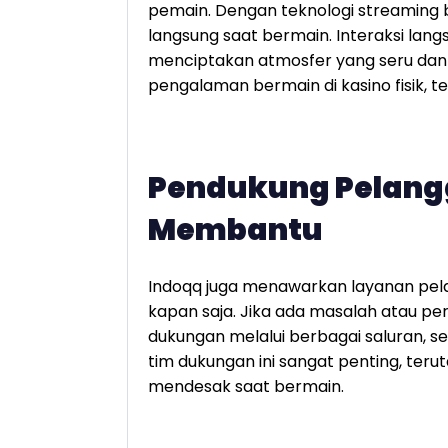
pemain. Dengan teknologi streaming b
langsung saat bermain. Interaksi lan
menciptakan atmosfer yang seru dan 
pengalaman bermain di kasino fisik, 
Pendukung Pelang
Membantu
Indoqq juga menawarkan layanan pel
kapan saja. Jika ada masalah atau p
dukungan melalui berbagai saluran, se
tim dukungan ini sangat penting, ter
mendesak saat bermain.