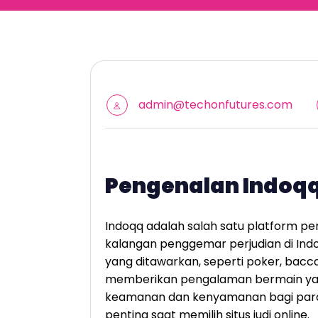
admin@techonfutures.com
Pengenalan Indoq
Indoqq adalah salah satu platform pe
kalangan penggemar perjudian di In
yang ditawarkan, seperti poker, bacca
memberikan pengalaman bermain yang b
keamanan dan kenyamanan bagi para 
penting saat memilih situs judi online.