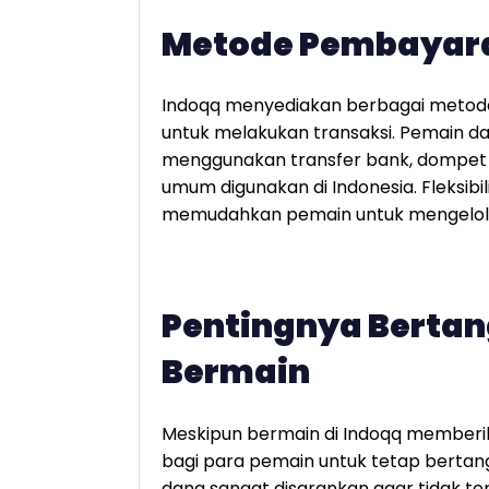
Metode Pembayara
Indoqq menyediakan berbagai meto
untuk melakukan transaksi. Pemain d
menggunakan transfer bank, dompet 
umum digunakan di Indonesia. Fleksib
memudahkan pemain untuk mengelola
Pentingnya Berta
Bermain
Meskipun bermain di Indoqq memberi
bagi para pemain untuk tetap berta
dana sangat disarankan agar tidak ter