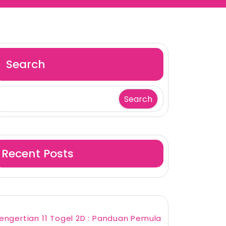
Search
Search
Recent Posts
engertian 11 Togel 2D : Panduan Pemula