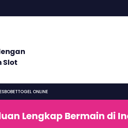
 dengan
 Slot
E
SBOBET
TOGEL ONLINE
uan Lengkap Bermain di I