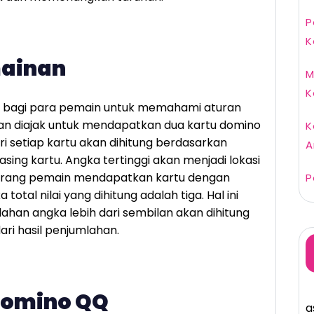
P
K
mainan
M
K
 bagi para pemain untuk memahami aturan
kan diajak untuk mendapatkan dua kartu domino
K
ari setiap kartu akan dihitung berdasarkan
A
ng kartu. Angka tertinggi akan menjadi lokasi
eorang pemain mendapatkan kartu dengan
P
otal nilai yang dihitung adalah tiga. Hal ini
an angka lebih dari sembilan akan dihitung
ri hasil penjumlahan.
Domino QQ
a