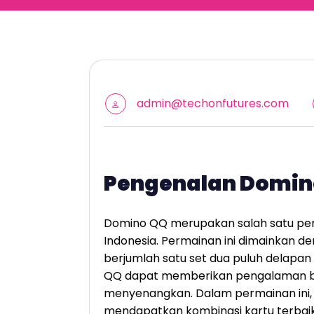
admin@techonfutures.com
Pengenalan Domin
Domino QQ merupakan salah satu per
Indonesia. Permainan ini dimainkan 
berjumlah satu set dua puluh delapan
QQ dapat memberikan pengalaman b
menyenangkan. Dalam permainan ini, 
mendapatkan kombinasi kartu terba