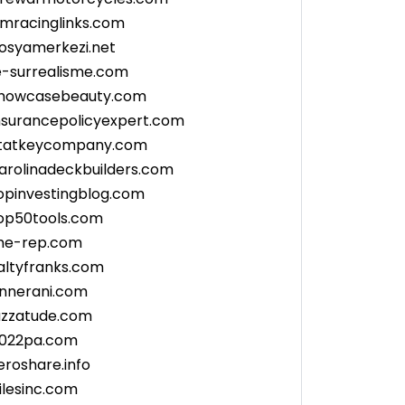
imracinglinks.com
osyamerkezi.net
e-surrealisme.com
howcasebeauty.com
nsurancepolicyexpert.com
tatkeycompany.com
arolinadeckbuilders.com
opinvestingblog.com
op50tools.com
he-rep.com
altyfranks.com
nnerani.com
azzatude.com
022pa.com
eroshare.info
ilesinc.com