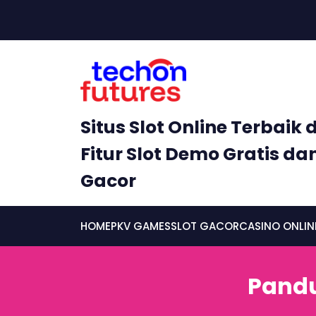
skip
to
content
Situs Slot Online Terbaik
Fitur Slot Demo Gratis dan
Gacor
HOME
PKV GAMES
SLOT GACOR
CASINO ONLIN
Pandu