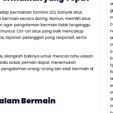
a
g
dap permainan Domino QQ, banyak situs
m
ermain secara daring. Namun, memilih situs
c
n agar pengalaman bermain tidak terganggu
n
ncul. Ciri-ciri situs yang baik mencakup
, layanan pelanggan yang responsif, serta
a
m
o
s, alangkah baiknya untuk mencari tahu ulasan
b
 media sosial, pemain dapat menemukan
t
 pengalaman orang-orang lain saat bermain di
f
a
s
v
dalam Bermain
d
m
p