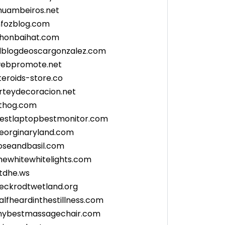
uambeiros.net
nfozblog.com
honbaihat.com
lblogdeoscargonzalez.com
ebpromote.net
teroids-store.co
rteydecoracion.net
ithog.com
estlaptopbestmonitor.com
eorginaryland.com
oseandbasil.com
hewhitewhitelights.com
tdhe.ws
eckrodtwetland.org
alfheardinthestillness.com
ybestmassagechair.com