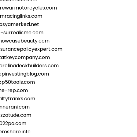
rewarmotorcycles.com
imracinglinks.com
osyamerkezi.net
e-surrealisme.com
howcasebeauty.com
nsurancepolicyexpert.com
tatkeycompany.com
arolinadeckbuilders.com
opinvestingblog.com
op50tools.com
he-rep.com
altyfranks.com
nnerani.com
azzatude.com
022pa.com
eroshare.info