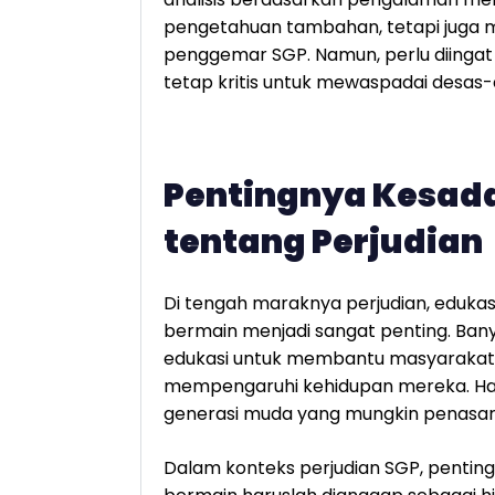
pengetahuan tambahan, tetapi juga 
penggemar SGP. Namun, perlu diingat 
tetap kritis untuk mewaspadai desas-
Pentingnya Kesad
tentang Perjudian
Di tengah maraknya perjudian, edukas
bermain menjadi sangat penting. Ba
edukasi untuk membantu masyarakat
mempengaruhi kehidupan mereka. Hal i
generasi muda yang mungkin penasar
Dalam konteks perjudian SGP, pent