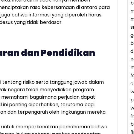
b
menciptakan rasa kebersamaan di antara para
m
juga bahwa informasi yang diperoleh harus
m
desus yang tidak berdasar.
s
g
b
aran dan Pendidikan
d
n
m
f
i tentang risiko serta tanggung jawab dalam
c
nyak negara telah menyediakan program
w
 memahami bagaimana perjudian dapat
p
ni penting diperhatikan, terutama bagi
w
an dan terpengaruh oleh lingkungan mereka.
f
b
ing untuk memperkenalkan pemahaman bahwa
f