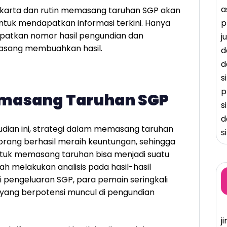
a
Jakarta dan rutin memasang taruhan SGP akan
ntuk mendapatkan informasi terkini. Hanya
p
apatkan nomor hasil pengundian dan
j
asang membuahkan hasil.
d
d
s
p
emasang Taruhan SGP
s
d
judian ini, strategi dalam memasang taruhan
s
orang berhasil meraih keuntungan, sehingga
tuk memasang taruhan bisa menjadi suatu
h melakukan analisis pada hasil-hasil
 pengeluaran SGP, para pemain seringkali
ang berpotensi muncul di pengundian
j