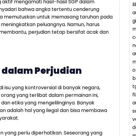
 aktif mengamati hasil-hasil SGP dalam
l
nyadari bahwa angka tertentu cenderung
a
ia bisa memutuskan untuk memasang taruhan pada
g
at meningkatkan peluangnya. Namun, harus
m
 membantu, perjudian tetap bersifat acak dan
c
n
a
m
a dalam Perjudian
o
b
t
i isu yang kontroversial di banyak negara,
f
orang yang terlibat dalam permainan ini,
 dan etika yang mengelilinginya. Banyak
a
an adalah hal yang ilegal dan bisa membawa
s
yarakat.
v
d
duan yang perlu diperhatikan. Seseorang yang
m