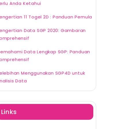
erlu Anda Ketahui
engertian 11 Togel 2D : Panduan Pemula
engertian Data SGP 2020: Gambaran
omprehensif
emahami Data Lengkap SGP: Panduan
omprehensif
elebihan Menggunakan SGP4D untuk
nalisis Data
Links