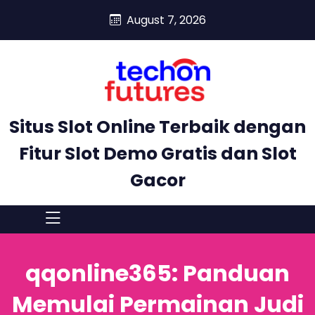
skip
August 7, 2026
to
content
Situs Slot Online Terbaik dengan
Fitur Slot Demo Gratis dan Slot
Gacor
qqonline365: Panduan
Memulai Permainan Judi