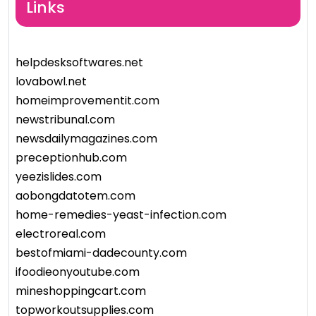
Links
helpdesksoftwares.net
lovabowl.net
homeimprovementit.com
newstribunal.com
newsdailymagazines.com
preceptionhub.com
yeezislides.com
aobongdatotem.com
home-remedies-yeast-infection.com
electroreal.com
bestofmiami-dadecounty.com
ifoodieonyoutube.com
mineshoppingcart.com
topworkoutsupplies.com