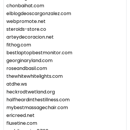
chonbaihat.com
elblogdeoscargonzalez.com
webpromote.net
steroids-store.co
arteydecoracion.net
fithog.com
bestlaptopbestmonitor.com
georginaryland.com
roseandbasil.com
thewhitewhitelights.com
atdhe.ws
heckrodtwetland.org
halfheardinthestillness.com
mybestmassagechair.com
ericreed.net
fluxetine.com