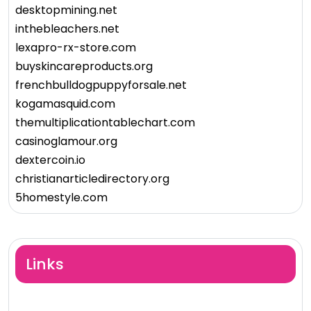
desktopmining.net
inthebleachers.net
lexapro-rx-store.com
buyskincareproducts.org
frenchbulldogpuppyforsale.net
kogamasquid.com
themultiplicationtablechart.com
casinoglamour.org
dextercoin.io
christianarticledirectory.org
5homestyle.com
Links