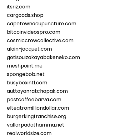
itsriz.com
cargoods.shop
capetownacupuncture.com
bitcoinvideospro.com
cosmiccrowcollective.com
alain-jacquet.com
gotisouizakayabakeneko.com
meshpoint.me
spongebob.net
busyboxintl.com
auttayanratchapak.com
postcoffeebarva.com
elteatromilliondollar.com
burgerkingfranchise.org
vallarpadathamma.net
realworldsize.com