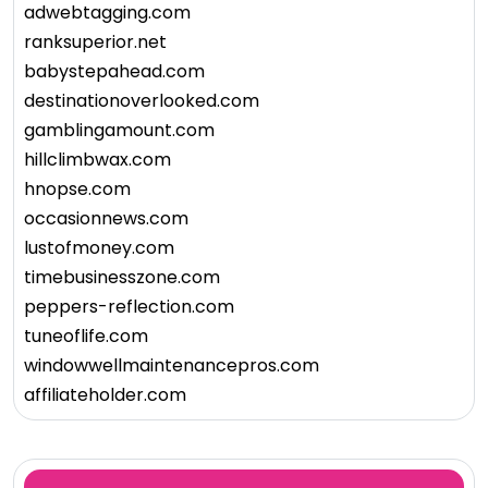
adwebtagging.com
ranksuperior.net
babystepahead.com
destinationoverlooked.com
gamblingamount.com
hillclimbwax.com
hnopse.com
occasionnews.com
lustofmoney.com
timebusinesszone.com
peppers-reflection.com
tuneoflife.com
windowwellmaintenancepros.com
affiliateholder.com