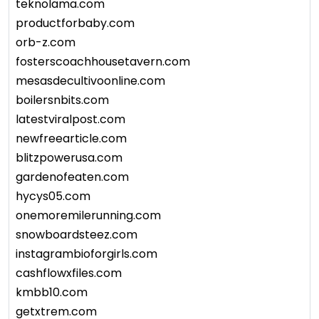
teknolama.com
productforbaby.com
orb-z.com
fosterscoachhousetavern.com
mesasdecultivoonline.com
boilersnbits.com
latestviralpost.com
newfreearticle.com
blitzpowerusa.com
gardenofeaten.com
hycys05.com
onemoremilerunning.com
snowboardsteez.com
instagrambioforgirls.com
cashflowxfiles.com
kmbb10.com
getxtrem.com