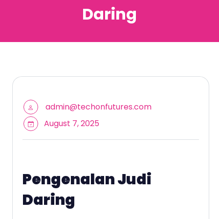
Daring
admin@techonfutures.com
August 7, 2025
Pengenalan Judi
Daring