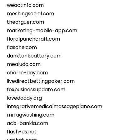
weactinfo.com
meshingsocial.com
thearguer.com
marketing-mobile-app.com
floralpunchcraft.com
fiasone.com
danktankbattery.com
mealudo.com
charlie-day.com
livedirectbettingpoker.com
foxbusinessupdate.com
lovedaddy.org
integrativemedicalmassageplano.com
mrrugwashing.com
acb-bankia.com
flash-es.net