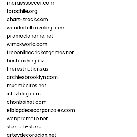
moraessoccer.com
forochile.org
chart-track.com
wonderfultraveling.com
promocioname.net
wimaxworld.com
freeonlinecricketgames.net
bestcashing.biz
firerestrictions.us
archiesbrooklyn.com
muambeiros.net
infozblog.com
chonbaihat.com
elblogdeoscargonzalez.com
webpromote.net
steroids-store.co
arteydecoracion.net