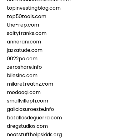
topinvestingblog.com
top50tools.com
the-rep.com
saltyfranks.com
annerani.com
jazzatude.com
0022pa.com
zeroshare.info
bilesinc.com
milaretreatnz.com
modaagi.com
smallvilleph.com
galiciasuroeste.info
batallasdeguerra.com
dregstudios.com
neatstuffhelpskids.org