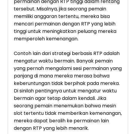
permainan dengan RTP tinggi dalam rentang
tersebut. Misalnya, jika seorang pemain
memiliki anggaran tertentu, mereka bisa
mencari permainan dengan RTP yang lebih
tinggi untuk meningkatkan peluang mereka
memperoleh kemenangan.
Contoh lain dari strategi berbasis RTP adalah
mengatur waktu bermain. Banyak pemain
yang pernah mengalami sesi permainan yang
panjang di mana mereka merasa bahwa
keberuntungan tidak berpihak pada mereka.
Di sinilah pentingnya untuk mengatur waktu
bermain agar tetap dalam kendali. Jika
seorang pemain menemukan bahwa mesin
slot tertentu tidak memberikan kemenangan,
mereka dapat beralih ke permainan lain
dengan RTP yang lebih menarik.