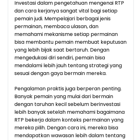
Investasi dalam pengetahuan mengenai RTP
dan cara kerjanya sangat vital bagi setiap
pemain judi. Mempelajari berbagai jenis
permainan, membaca ulasan, dan
memahami mekanisme setiap permainan
bisa membantu pemain membuat keputusan
yang lebih bijak saat bertaruh. Dengan
mengedukasi diri sendiri, pemain bisa
mendalami lebih jauh tentang strategi yang
sesuai dengan gaya bermain mereka.
Pengalaman praktis juga berperan penting.
Banyak pemain yang mulai dari bermain
dengan taruhan kecil sebelum berinvestasi
lebih banyak setelah memahami bagaimana
RTP bekerja dalam konteks permainan yang
mereka pilih. Dengan cara ini, mereka bisa
mendapatkan wawasan lebih dalam tentang