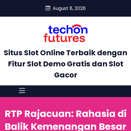
skip
August 8, 2026
to
content
Situs Slot Online Terbaik dengan
Fitur Slot Demo Gratis dan Slot
Gacor
RTP Rajacuan: Rahasia di
Balik Kemenangan Besar