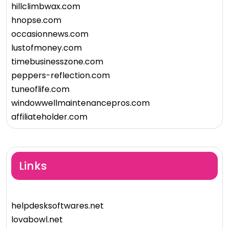
hillclimbwax.com
hnopse.com
occasionnews.com
lustofmoney.com
timebusinesszone.com
peppers-reflection.com
tuneoflife.com
windowwellmaintenancepros.com
affiliateholder.com
Links
helpdesksoftwares.net
lovabowl.net