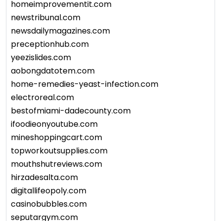
homeimprovementit.com
newstribunal.com
newsdailymagazines.com
preceptionhub.com
yeezislides.com
aobongdatotem.com
home-remedies-yeast-infection.com
electroreal.com
bestofmiami-dadecounty.com
ifoodieonyoutube.com
mineshoppingcart.com
topworkoutsupplies.com
mouthshutreviews.com
hirzadesalta.com
digitallifeopoly.com
casinobubbles.com
seputargym.com