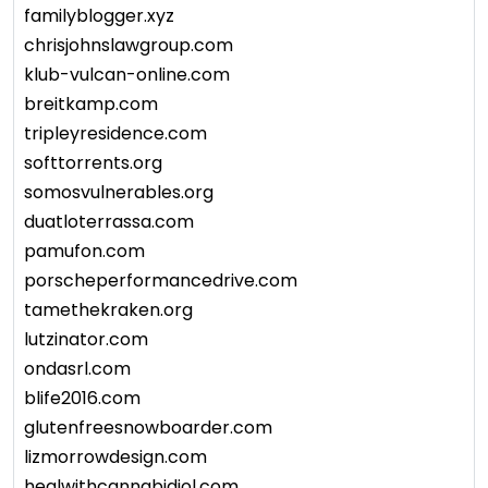
familyblogger.xyz
chrisjohnslawgroup.com
klub-vulcan-online.com
breitkamp.com
tripleyresidence.com
softtorrents.org
somosvulnerables.org
duatloterrassa.com
pamufon.com
porscheperformancedrive.com
tamethekraken.org
lutzinator.com
ondasrl.com
blife2016.com
glutenfreesnowboarder.com
lizmorrowdesign.com
healwithcannabidiol.com