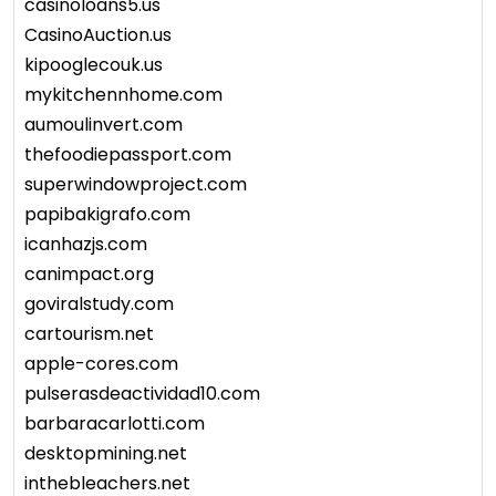
casinoloans5.us
CasinoAuction.us
kipooglecouk.us
mykitchennhome.com
aumoulinvert.com
thefoodiepassport.com
superwindowproject.com
papibakigrafo.com
icanhazjs.com
canimpact.org
goviralstudy.com
cartourism.net
apple-cores.com
pulserasdeactividad10.com
barbaracarlotti.com
desktopmining.net
inthebleachers.net