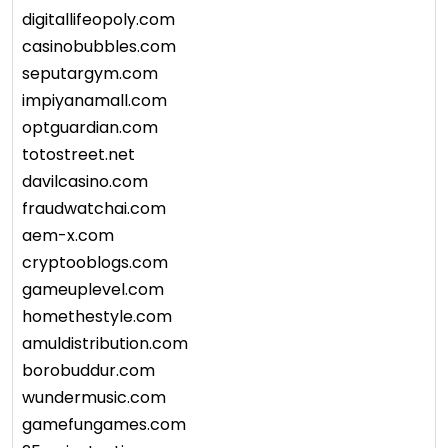
digitallifeopoly.com
casinobubbles.com
seputargym.com
impiyanamall.com
optguardian.com
totostreet.net
davilcasino.com
fraudwatchai.com
aem-x.com
cryptooblogs.com
gameuplevel.com
homethestyle.com
amuldistribution.com
borobuddur.com
wundermusic.com
gamefungames.com