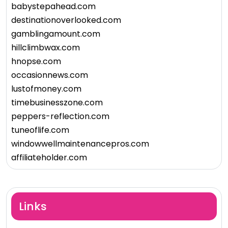
babystepahead.com
destinationoverlooked.com
gamblingamount.com
hillclimbwax.com
hnopse.com
occasionnews.com
lustofmoney.com
timebusinesszone.com
peppers-reflection.com
tuneoflife.com
windowwellmaintenancepros.com
affiliateholder.com
Links