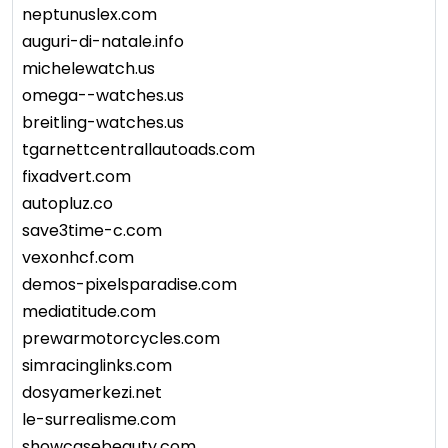
neptunuslex.com
auguri-di-natale.info
michelewatch.us
omega--watches.us
breitling-watches.us
tgarnettcentrallautoads.com
fixadvert.com
autopluz.co
save3time-c.com
vexonhcf.com
demos-pixelsparadise.com
mediatitude.com
prewarmotorcycles.com
simracinglinks.com
dosyamerkezi.net
le-surrealisme.com
showcasebeauty.com