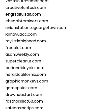
25-minute-timer.com
creativefuntask.com
engrsaifulsaif.com
cheapbtcminers.com
unionstationtogeorgetown.com
iamayudoc.com
mylittlebighead.com
freealot.com
asahiweekly.com
supercleanut.com
bedandbicycle.com
heraldcalifornia.com
graphicmonkeys.com
gamepixies.com
drawneastart.com
fasthokislot88.com
safecasinotips.com