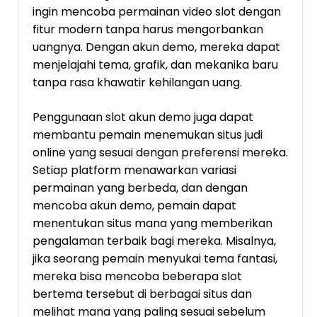
ingin mencoba permainan video slot dengan
fitur modern tanpa harus mengorbankan
uangnya. Dengan akun demo, mereka dapat
menjelajahi tema, grafik, dan mekanika baru
tanpa rasa khawatir kehilangan uang.
Penggunaan slot akun demo juga dapat
membantu pemain menemukan situs judi
online yang sesuai dengan preferensi mereka.
Setiap platform menawarkan variasi
permainan yang berbeda, dan dengan
mencoba akun demo, pemain dapat
menentukan situs mana yang memberikan
pengalaman terbaik bagi mereka. Misalnya,
jika seorang pemain menyukai tema fantasi,
mereka bisa mencoba beberapa slot
bertema tersebut di berbagai situs dan
melihat mana yang paling sesuai sebelum