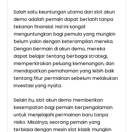
Salah satu keuntungan utama dari slot akun
demo adalah pemain dapat berlatih tanpa
tekanan finansial. Hal ini sangat
menguntungkan bagi pemula yang mungkin
belum yakin dengan keterampilan mereka.
Dengan bermain di akun demo, mereka
dapat belajar tentang berbagai strategi,
memperkirakan peluang kemenangan, dan
mendapatkan pemahaman yang lebih baik
tentang fitur permainan sebelum melakukan
investasi yang nyata.
Selain itu, slot akun demo memberikan
kesempatan bagi pemain berpengalaman
untuk menjelajahi permainan baru tanpa
risiko. Misalnya, seorang pemain yang
terbiasa dengan mesin slot klasik mungkin