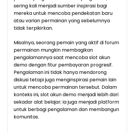
sering kali menjadi sumber inspirasi bagi
mereka untuk mencoba pendekatan baru
atau varian permainan yang sebelumnya
tidak terpikirkan.
Misalnya, seorang pemain yang aktif di forum
permainan mungkin membagikan
pengalamannya saat mencoba slot akun
demo dengan fitur pembayaran progresif.
Pengalaman ini tidak hanya mendorong
diskusi tetapi juga menginspirasi pemain lain
untuk mencoba permainan tersebut. Dalam
konteks ini, slot akun demo menjadi lebih dari
sekadar alat belajar; ia juga menjadi platform
untuk berbagi pengalaman dan membangun
komunitas.