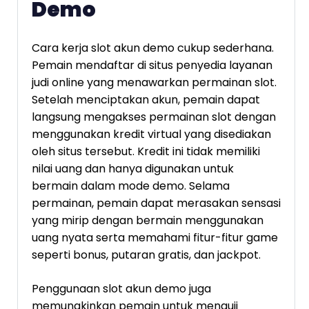
Demo
Cara kerja slot akun demo cukup sederhana.
Pemain mendaftar di situs penyedia layanan
judi online yang menawarkan permainan slot.
Setelah menciptakan akun, pemain dapat
langsung mengakses permainan slot dengan
menggunakan kredit virtual yang disediakan
oleh situs tersebut. Kredit ini tidak memiliki
nilai uang dan hanya digunakan untuk
bermain dalam mode demo. Selama
permainan, pemain dapat merasakan sensasi
yang mirip dengan bermain menggunakan
uang nyata serta memahami fitur-fitur game
seperti bonus, putaran gratis, dan jackpot.
Penggunaan slot akun demo juga
memungkinkan pemain untuk menguji