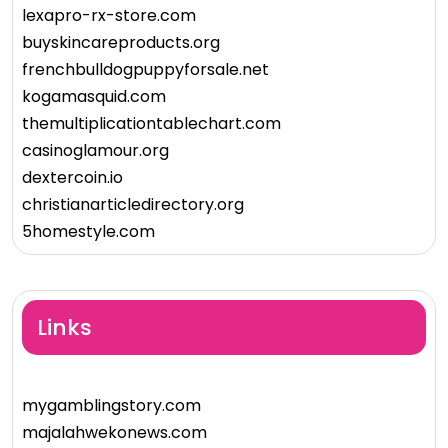
lexapro-rx-store.com
buyskincareproducts.org
frenchbulldogpuppyforsale.net
kogamasquid.com
themultiplicationtablechart.com
casinoglamour.org
dextercoin.io
christianarticledirectory.org
5homestyle.com
Links
mygamblingstory.com
majalahwekonews.com