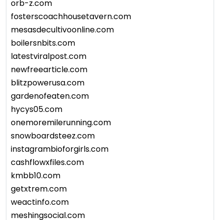
orb-z.com
fosterscoachhousetavern.com
mesasdecultivoonline.com
boilersnbits.com
latestviralpost.com
newfreearticle.com
blitzpowerusa.com
gardenofeaten.com
hycys05.com
onemoremilerunning.com
snowboardsteez.com
instagrambioforgirls.com
cashflowxfiles.com
kmbb10.com
getxtrem.com
weactinfo.com
meshingsocial.com