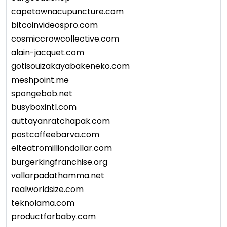
capetownacupuncture.com
bitcoinvideospro.com
cosmiccrowcollective.com
alain-jacquet.com
gotisouizakayabakeneko.com
meshpoint.me
spongebob.net
busyboxintl.com
auttayanratchapak.com
postcoffeebarva.com
elteatromilliondollar.com
burgerkingfranchise.org
vallarpadathamma.net
realworldsize.com
teknolama.com
productforbaby.com