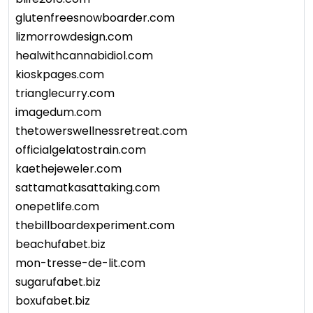
glutenfreesnowboarder.com
lizmorrowdesign.com
healwithcannabidiol.com
kioskpages.com
trianglecurry.com
imagedum.com
thetowerswellnessretreat.com
officialgelatostrain.com
kaethejeweler.com
sattamatkasattaking.com
onepetlife.com
thebillboardexperiment.com
beachufabet.biz
mon-tresse-de-lit.com
sugarufabet.biz
boxufabet.biz