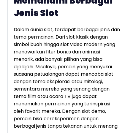
Memahami Berbagai
Jenis Slot
Dalam dunia slot, terdapat berbagai jenis dan
tema permainan. Dari slot klasik dengan
simbol buah hingga slot video modern yang
menawarkan fitur bonus dan animasi
menarik, ada banyak pilihan yang bisa
dijelajahi. Misalnya, pemain yang menyukai
suasana petualangan dapat mencoba slot
dengan tema eksplorasi atau mitologi,
sementara mereka yang senang dengan
tema film atau acara TV juga dapat
menemukan permainan yang terinspirasi
oleh favorit mereka. Dengan slot demo,
pemain bisa bereksperimen dengan
berbagai jenis tanpa tekanan untuk menang.