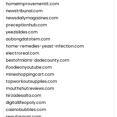
homeimprovementit.com
newstribunal.com
newsdailymagazines.com
preceptionhub.com
yeezislides.com
aobongdatotem.com
home-remedies-yeast-infection.com
electroreal.com
bestofmiami-dadecounty.com
ifoodieonyoutube.com
mineshoppingcart.com
topworkoutsupplies.com
mouthshutreviews.com
hirzadesalta.com
digitallifeopoly.com
casinobubbles.com
seputargym.com