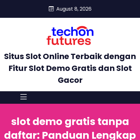
skip
August 8, 2026
to
content
Situs Slot Online Terbaik dengan
Fitur Slot Demo Gratis dan Slot
Gacor
slot demo gratis tanpa
daftar: Panduan Lengkap