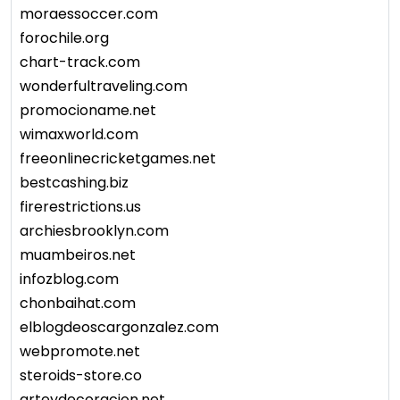
moraessoccer.com
forochile.org
chart-track.com
wonderfultraveling.com
promocioname.net
wimaxworld.com
freeonlinecricketgames.net
bestcashing.biz
firerestrictions.us
archiesbrooklyn.com
muambeiros.net
infozblog.com
chonbaihat.com
elblogdeoscargonzalez.com
webpromote.net
steroids-store.co
arteydecoracion.net