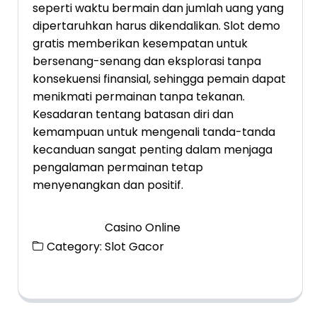
seperti waktu bermain dan jumlah uang yang
dipertaruhkan harus dikendalikan. Slot demo
gratis memberikan kesempatan untuk
bersenang-senang dan eksplorasi tanpa
konsekuensi finansial, sehingga pemain dapat
menikmati permainan tanpa tekanan.
Kesadaran tentang batasan diri dan
kemampuan untuk mengenali tanda-tanda
kecanduan sangat penting dalam menjaga
pengalaman permainan tetap
menyenangkan dan positif.
Casino Online
Category:
Slot Gacor