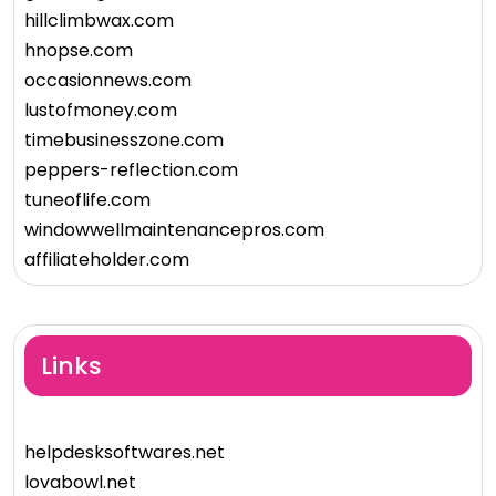
hillclimbwax.com
hnopse.com
occasionnews.com
lustofmoney.com
timebusinesszone.com
peppers-reflection.com
tuneoflife.com
windowwellmaintenancepros.com
affiliateholder.com
Links
helpdesksoftwares.net
lovabowl.net