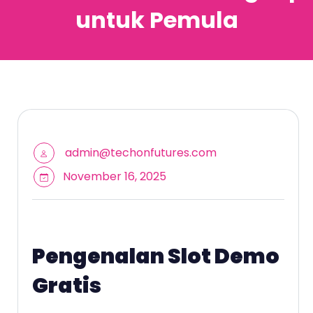
untuk Pemula
admin@techonfutures.com
November 16, 2025
Pengenalan Slot Demo
Gratis