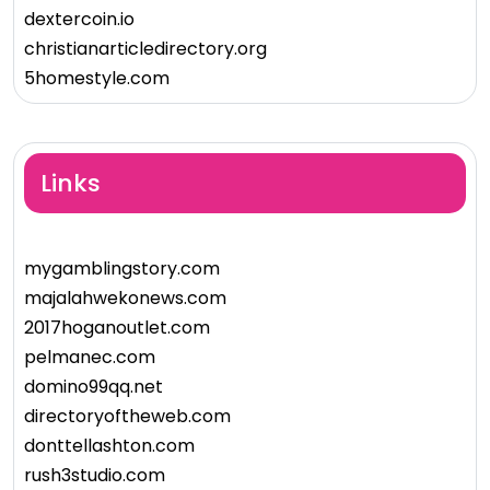
dextercoin.io
christianarticledirectory.org
5homestyle.com
Links
mygamblingstory.com
majalahwekonews.com
2017hoganoutlet.com
pelmanec.com
domino99qq.net
directoryoftheweb.com
donttellashton.com
rush3studio.com