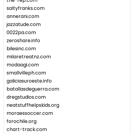
the-rep.com
saltyfranks.com
annerani.com
jazzatude.com
0022pa.com
zeroshare.info
bilesinc.com
milaretreatnz.com
modaagi.com
smallvilleph.com
galiciasuroeste.info
batallasdeguerra.com
dregstudios.com
neatstuffhelpskids.org
moraessoccer.com
forochile.org
chart-track.com