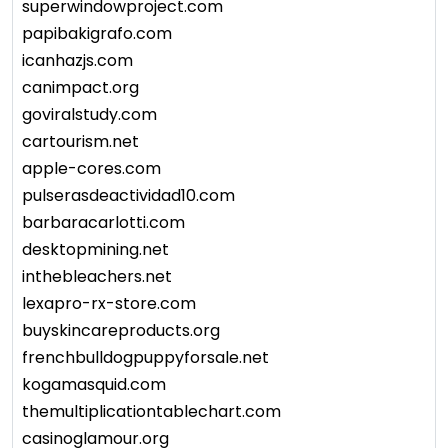
superwindowproject.com
papibakigrafo.com
icanhazjs.com
canimpact.org
goviralstudy.com
cartourism.net
apple-cores.com
pulserasdeactividad10.com
barbaracarlotti.com
desktopmining.net
inthebleachers.net
lexapro-rx-store.com
buyskincareproducts.org
frenchbulldogpuppyforsale.net
kogamasquid.com
themultiplicationtablechart.com
casinoglamour.org