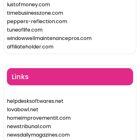
lustofmoney.com
timebusinesszone.com
peppers-reflection.com
tuneoflife.com
windowwellmaintenancepros.com
affiliateholder.com
Links
helpdesksoftwares.net
lovabowl.net
homeimprovementit.com
newstribunal.com
newsdailymagazines.com