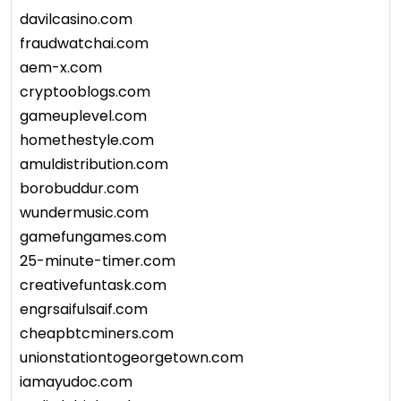
davilcasino.com
fraudwatchai.com
aem-x.com
cryptooblogs.com
gameuplevel.com
homethestyle.com
amuldistribution.com
borobuddur.com
wundermusic.com
gamefungames.com
25-minute-timer.com
creativefuntask.com
engrsaifulsaif.com
cheapbtcminers.com
unionstationtogeorgetown.com
iamayudoc.com