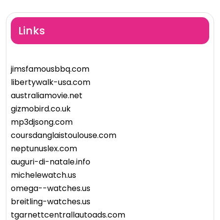
Links
jimsfamousbbq.com
libertywalk-usa.com
australiamovie.net
gizmobird.co.uk
mp3djsong.com
coursdanglaistoulouse.com
neptunuslex.com
auguri-di-natale.info
michelewatch.us
omega--watches.us
breitling-watches.us
tgarnettcentrallautoads.com