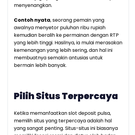
menyenangkan.
Contoh nyata
, seorang pemain yang
awalnya menyetor puluhan ribu rupiah
kemudian beralih ke permainan dengan RTP
yang lebih tinggi. Hasilnya, ia mulai merasakan
kemenangan yang lebih sering, dan hal ini
membuatnya semakin antusias untuk
bermain lebih banyak.
Pilih Situs Terpercaya
Ketika memanfaatkan slot deposit pulsa,
memilih situs yang terpercaya adalah hal
yang sangat penting. Situs-situs ini biasanya