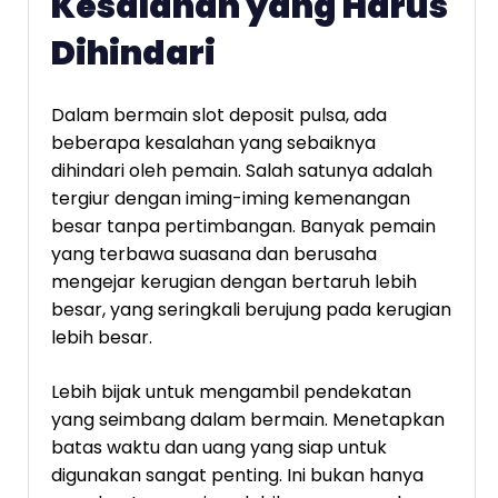
Kesalahan yang Harus
Dihindari
Dalam bermain slot deposit pulsa, ada
beberapa kesalahan yang sebaiknya
dihindari oleh pemain. Salah satunya adalah
tergiur dengan iming-iming kemenangan
besar tanpa pertimbangan. Banyak pemain
yang terbawa suasana dan berusaha
mengejar kerugian dengan bertaruh lebih
besar, yang seringkali berujung pada kerugian
lebih besar.
Lebih bijak untuk mengambil pendekatan
yang seimbang dalam bermain. Menetapkan
batas waktu dan uang yang siap untuk
digunakan sangat penting. Ini bukan hanya