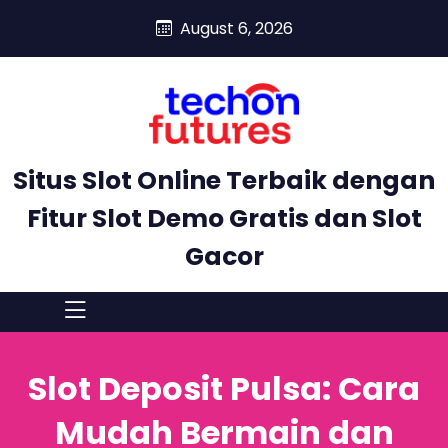
skip
August 6, 2026
to
content
Situs Slot Online Terbaik dengan
Fitur Slot Demo Gratis dan Slot
Gacor
Slot Deposit Pulsa: Cara
Mudah Bermain dan