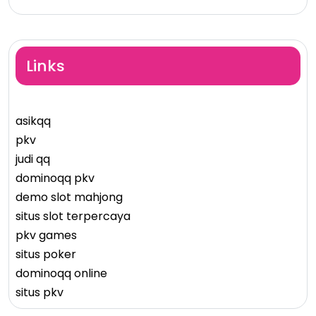
Links
asikqq
pkv
judi qq
dominoqq pkv
demo slot mahjong
situs slot terpercaya
pkv games
situs poker
dominoqq online
situs pkv