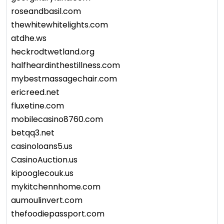
roseandbasil.com
thewhitewhitelights.com
atdhe.ws
heckrodtwetland.org
halfheardinthestillness.com
mybestmassagechair.com
ericreed.net
fluxetine.com
mobilecasino8760.com
betqq3.net
casinoloans5.us
CasinoAuction.us
kipooglecouk.us
mykitchennhome.com
aumoulinvert.com
thefoodiepassport.com