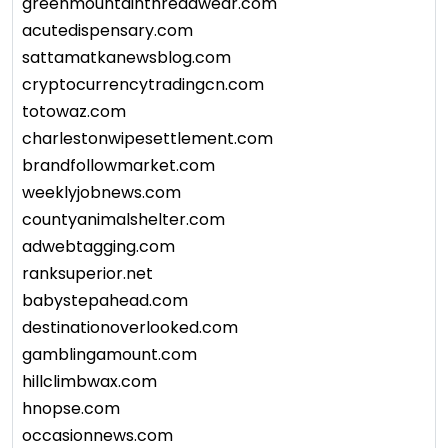
greenmountainthreadwear.com
acutedispensary.com
sattamatkanewsblog.com
cryptocurrencytradingcn.com
totowaz.com
charlestonwipesettlement.com
brandfollowmarket.com
weeklyjobnews.com
countyanimalshelter.com
adwebtagging.com
ranksuperior.net
babystepahead.com
destinationoverlooked.com
gamblingamount.com
hillclimbwax.com
hnopse.com
occasionnews.com