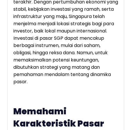
terakhir. Dengan pertumbuhan ekonomi yang
stabil, kebijakan investasi yang ramah, serta
infrastruktur yang maju, Singapura telah
menjelma menjadi lokasi strategis bagi para
investor, baik lokal maupun internasional.
Investasi di pasar SGP dapat mencakup
berbagai instrumen, mulai dari saham,
obligasi, hingga reksa dana. Namun, untuk
memaksimalkan potensi keuntungan,
dibutuhkan strategi yang matang dan
pemahaman mendalam tentang dinamika
pasar.
Memahami
Karakteristik Pasar