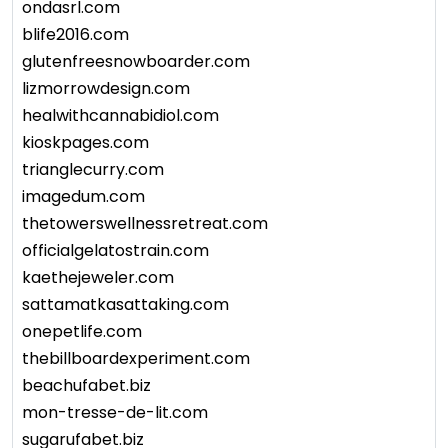
ondasrl.com
blife2016.com
glutenfreesnowboarder.com
lizmorrowdesign.com
healwithcannabidiol.com
kioskpages.com
trianglecurry.com
imagedum.com
thetowerswellnessretreat.com
officialgelatostrain.com
kaethejeweler.com
sattamatkasattaking.com
onepetlife.com
thebillboardexperiment.com
beachufabet.biz
mon-tresse-de-lit.com
sugarufabet.biz