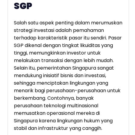
SGP
Salah satu aspek penting dalam merumuskan
strategi investasi adalah pemahaman
terhadap karakteristik pasar itu sendiri. Pasar
SGP dikenal dengan tingkat likuiditas yang
tinggi, memungkinkan investor untuk
melakukan transaksi dengan lebih mudah.
Selain itu, pemerintahan Singapura sangat
mendukung inisiatif bisnis dan investasi,
sehingga menciptakan lingkungan yang
menarik bagi perusahaan-perusahaan untuk
berkembang. Contohnya, banyak
perusahaan teknologi multinasional
memusatkan operasional mereka di
Singapura karena lingkungan hukum yang
stabil dan infrastruktur yang canggih.