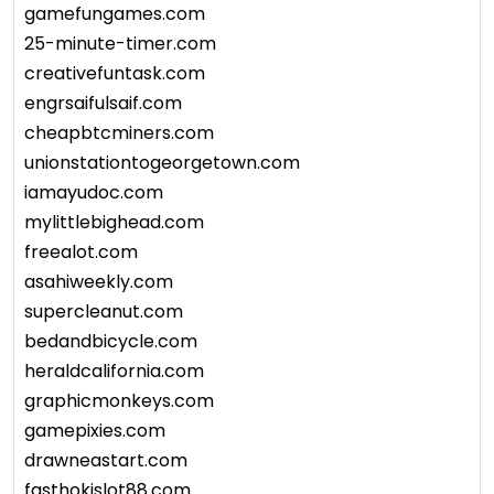
gamefungames.com
25-minute-timer.com
creativefuntask.com
engrsaifulsaif.com
cheapbtcminers.com
unionstationtogeorgetown.com
iamayudoc.com
mylittlebighead.com
freealot.com
asahiweekly.com
supercleanut.com
bedandbicycle.com
heraldcalifornia.com
graphicmonkeys.com
gamepixies.com
drawneastart.com
fasthokislot88.com