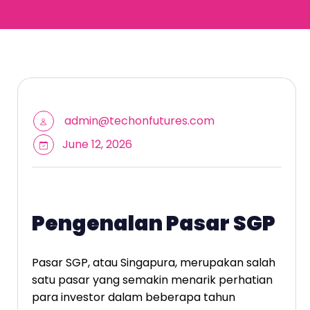
admin@techonfutures.com
June 12, 2026
Pengenalan Pasar SGP
Pasar SGP, atau Singapura, merupakan salah
satu pasar yang semakin menarik perhatian
para investor dalam beberapa tahun