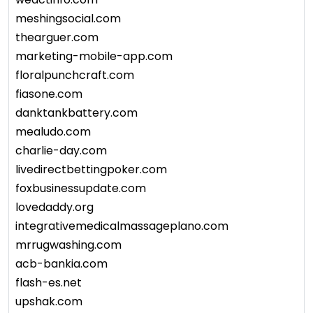
meshingsocial.com
thearguer.com
marketing-mobile-app.com
floralpunchcraft.com
fiasone.com
danktankbattery.com
mealudo.com
charlie-day.com
livedirectbettingpoker.com
foxbusinessupdate.com
lovedaddy.org
integrativemedicalmassageplano.com
mrrugwashing.com
acb-bankia.com
flash-es.net
upshak.com