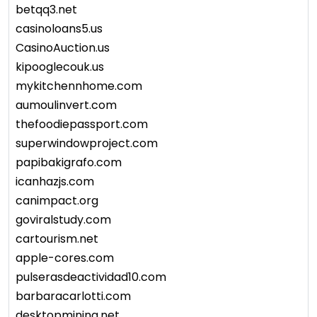
betqq3.net
casinoloans5.us
CasinoAuction.us
kipooglecouk.us
mykitchennhome.com
aumoulinvert.com
thefoodiepassport.com
superwindowproject.com
papibakigrafo.com
icanhazjs.com
canimpact.org
goviralstudy.com
cartourism.net
apple-cores.com
pulserasdeactividad10.com
barbaracarlotti.com
desktopmining.net