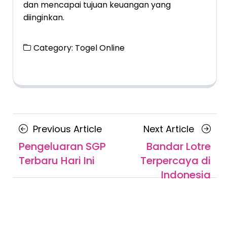
dan mencapai tujuan keuangan yang
diinginkan.
Category:
Togel Online
Posts
Previous
Next
Previous Article
Next Article
navigation
Article
Article
Pengeluaran SGP
Bandar Lotre
Terbaru Hari Ini
Terpercaya di
Indonesia