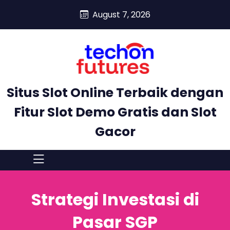
skip
August 7, 2026
to
content
Situs Slot Online Terbaik dengan
Fitur Slot Demo Gratis dan Slot
Gacor
Strategi Investasi di
Pasar SGP