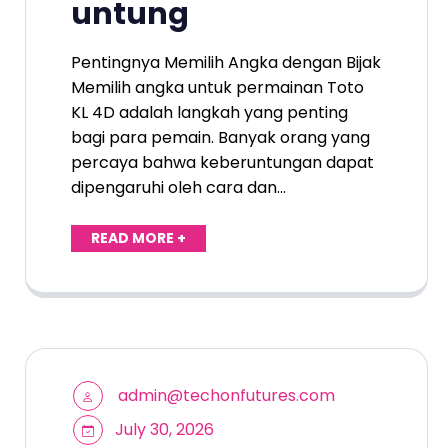
untung
Pentingnya Memilih Angka dengan Bijak
Memilih angka untuk permainan Toto
KL 4D adalah langkah yang penting
bagi para pemain. Banyak orang yang
percaya bahwa keberuntungan dapat
dipengaruhi oleh cara dan…
READ MORE +
admin@techonfutures.com
July 30, 2026