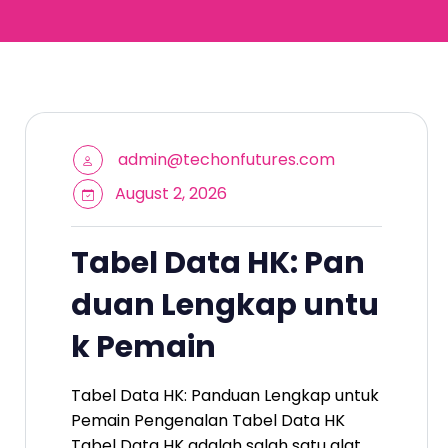
admin@techonfutures.com
August 2, 2026
Tabel Data HK: Pan
duan Lengkap untu
k Pemain
Tabel Data HK: Panduan Lengkap untuk
Pemain Pengenalan Tabel Data HK
Tabel Data HK adalah salah satu alat