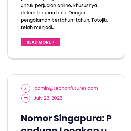
untuk perjudian online, khususnya
dalam taruhan bola. Dengan
pengalaman bertahun-tahun, Totojitu
telah menjadi…
READ MORE +
admin@techonfutures.com
July 28, 2026
Nomor Singapura: P
anduan Lengkap u