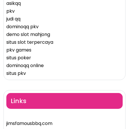
asikqq
pkv
judi qq
dominoqq pkv
demo slot mahjong
situs slot terpercaya
pkv games
situs poker
dominoqq online
situs pkv
Links
jimsfamousbbq.com