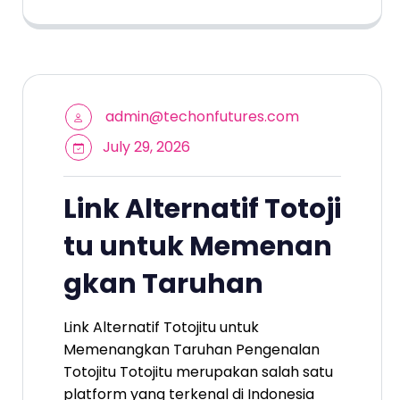
admin@techonfutures.com
July 29, 2026
Link Alternatif Totoji
tu untuk Memenan
gkan Taruhan
Link Alternatif Totojitu untuk
Memenangkan Taruhan Pengenalan
Totojitu Totojitu merupakan salah satu
platform yang terkenal di Indonesia