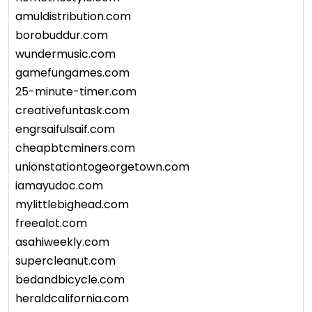
amuldistribution.com
borobuddur.com
wundermusic.com
gamefungames.com
25-minute-timer.com
creativefuntask.com
engrsaifulsaif.com
cheapbtcminers.com
unionstationtogeorgetown.com
iamayudoc.com
mylittlebighead.com
freealot.com
asahiweekly.com
supercleanut.com
bedandbicycle.com
heraldcalifornia.com