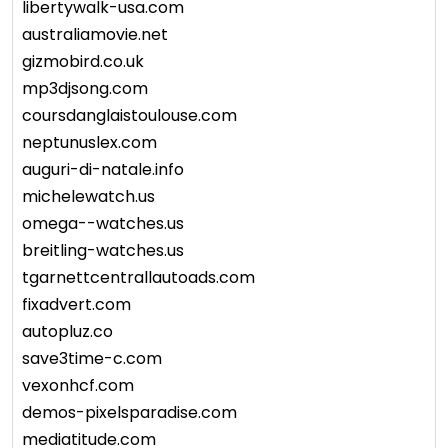
libertywalk-usa.com
australiamovie.net
gizmobird.co.uk
mp3djsong.com
coursdanglaistoulouse.com
neptunuslex.com
auguri-di-natale.info
michelewatch.us
omega--watches.us
breitling-watches.us
tgarnettcentrallautoads.com
fixadvert.com
autopluz.co
save3time-c.com
vexonhcf.com
demos-pixelsparadise.com
mediatitude.com