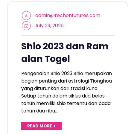
admin@techonfutures.com
July 29, 2026
Shio 2023 dan Ram
alan Togel
Pengenalan Shio 2023 Shio merupakan
bagian penting dari astrologi Tionghoa
yang diturunkan dari tradisi kuno.
Setiap tahun dalam siklus dua belas
tahun memiliki shio tertentu dan pada
tahun dua ribu…
READ MORE +