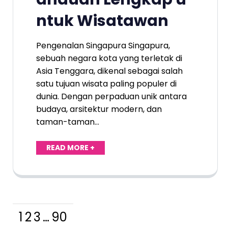
ntuk Wisatawan
Pengenalan Singapura Singapura,
sebuah negara kota yang terletak di
Asia Tenggara, dikenal sebagai salah
satu tujuan wisata paling populer di
dunia. Dengan perpaduan unik antara
budaya, arsitektur modern, dan
taman-taman…
READ MORE +
Posts
1
2
3
…
90