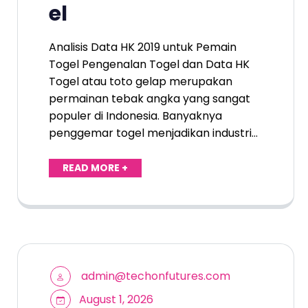
el
Analisis Data HK 2019 untuk Pemain
Togel Pengenalan Togel dan Data HK
Togel atau toto gelap merupakan
permainan tebak angka yang sangat
populer di Indonesia. Banyaknya
penggemar togel menjadikan industri…
READ MORE +
admin@techonfutures.com
August 1, 2026