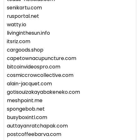
senikartu.com
rusportal.net
watty.io
livinginthesun.info
itsriz.com
cargoods.shop
capetownacupuncture.com
bitcoinvideospro.com
cosmiccrowcollective.com
alain-jacquet.com
gotisouizakayabakeneko.com
meshpoint.me
spongebob.net
busyboxintl.com
auttayanratchapak.com
postcoffeebarva.com