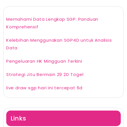
Memahami Data Lengkap SGP: Panduan
Komprehensif
Kelebihan Menggunakan SGP4D untuk Analisis
Data
Pengeluaran HK Mingguan Terkini
Strategi Jitu Bermain 29 2D Togel
live draw sgp hari ini tercepat 6d
Links