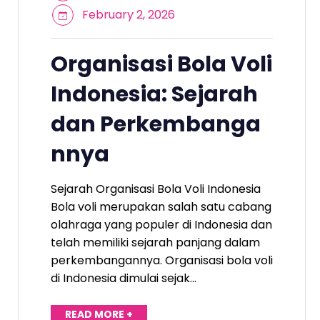
February 2, 2026
Organisasi Bola Voli
Indonesia: Sejarah
dan Perkembanga
nnya
Sejarah Organisasi Bola Voli Indonesia
Bola voli merupakan salah satu cabang
olahraga yang populer di Indonesia dan
telah memiliki sejarah panjang dalam
perkembangannya. Organisasi bola voli
di Indonesia dimulai sejak…
READ MORE +