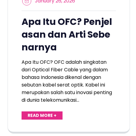
January 26, 2026
Apa Itu OFC? Penjel
asan dan Arti Sebe
narnya
Apa Itu OFC? OFC adalah singkatan
dari Optical Fiber Cable yang dalam
bahasa Indonesia dikenal dengan
sebutan kabel serat optik. Kabel ini
merupakan salah satu inovasi penting
di dunia telekomunikasi…
READ MORE +