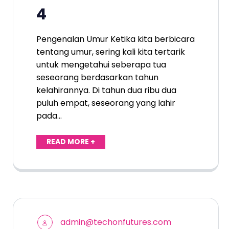
4
Pengenalan Umur Ketika kita berbicara
tentang umur, sering kali kita tertarik
untuk mengetahui seberapa tua
seseorang berdasarkan tahun
kelahirannya. Di tahun dua ribu dua
puluh empat, seseorang yang lahir
pada…
READ MORE +
admin@techonfutures.com