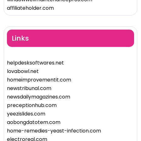
affiliateholder.com
Links
helpdesksoftwares.net
lovabowl.net
homeimprovementit.com
newstribunal.com
newsdailymagazines.com
preceptionhub.com
yeezislides.com
aobongdatotem.com
home-remedies-yeast-infection.com
electroreal.com