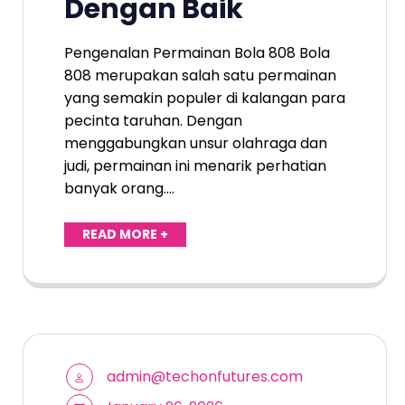
Dengan Baik
Pengenalan Permainan Bola 808 Bola
808 merupakan salah satu permainan
yang semakin populer di kalangan para
pecinta taruhan. Dengan
menggabungkan unsur olahraga dan
judi, permainan ini menarik perhatian
banyak orang.…
READ MORE +
admin@techonfutures.com