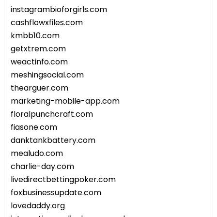
instagrambioforgirls.com
cashflowxfiles.com
kmbb10.com
getxtrem.com
weactinfo.com
meshingsocial.com
thearguer.com
marketing-mobile-app.com
floralpunchcraft.com
fiasone.com
danktankbattery.com
mealudo.com
charlie-day.com
livedirectbettingpoker.com
foxbusinessupdate.com
lovedaddy.org