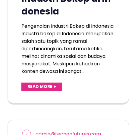
donesia
Pengenalan Industri Bokep di Indonesia
Industri bokep di Indonesia merupakan
salah satu topik yang ramai
diperbincangkan, terutama ketika
melihat dinamika sosial dan budaya
masyarakat. Meskipun kehadiran
konten dewasa ini sangat…
READ MORE +
admin@techonfutures.com