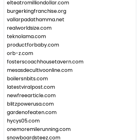
elteatromilliondollar.com
burgerkingfranchise.org
vallarpadathamma.net
realworldsize.com
teknolama.com
productforbaby.com
orb-z.com
fosterscoachhousetavern.com
mesasdecultivoonline.com
boilersnbits.com
latestviralpost.com
newfreearticle.com
blitzpowerusa.com
gardenofeaten.com
hycys05.com
onemoremilerunning.com
snowboardsteez.com