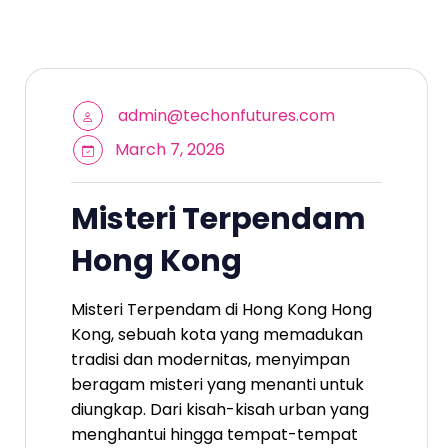
admin@techonfutures.com
March 7, 2026
Misteri Terpendam
Hong Kong
Misteri Terpendam di Hong Kong Hong
Kong, sebuah kota yang memadukan
tradisi dan modernitas, menyimpan
beragam misteri yang menanti untuk
diungkap. Dari kisah-kisah urban yang
menghantui hingga tempat-tempat