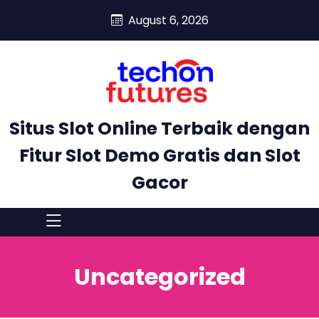
skip
August 6, 2026
to
content
Situs Slot Online Terbaik dengan
Fitur Slot Demo Gratis dan Slot
Gacor
Uncategorized