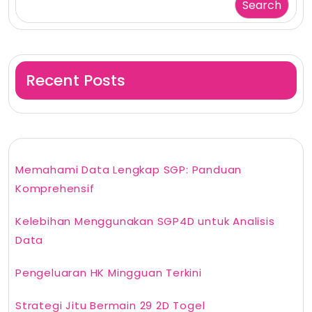
Search
Recent Posts
Memahami Data Lengkap SGP: Panduan
Komprehensif
Kelebihan Menggunakan SGP4D untuk Analisis
Data
Pengeluaran HK Mingguan Terkini
Strategi Jitu Bermain 29 2D Togel