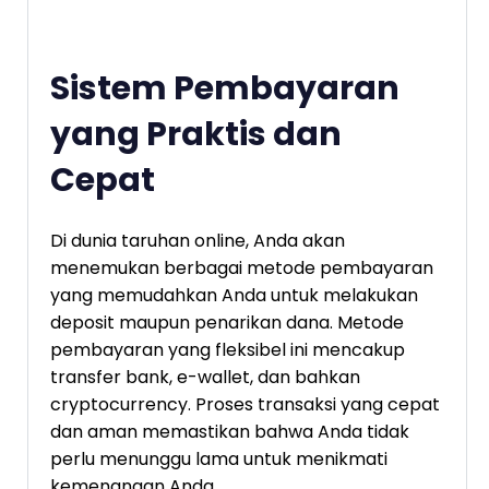
Sistem Pembayaran
yang Praktis dan
Cepat
Di dunia taruhan online, Anda akan
menemukan berbagai metode pembayaran
yang memudahkan Anda untuk melakukan
deposit maupun penarikan dana. Metode
pembayaran yang fleksibel ini mencakup
transfer bank, e-wallet, dan bahkan
cryptocurrency. Proses transaksi yang cepat
dan aman memastikan bahwa Anda tidak
perlu menunggu lama untuk menikmati
kemenangan Anda.