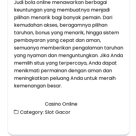
Judi bola online menawarkan berbagai
keuntungan yang membuatnya menjadi
pilihan menarik bagi banyak pemain. Dari
kemudahan akses, beragamnya pilihan
taruhan, bonus yang menarik, hingga sistem
pembayaran yang cepat dan aman,
semuanya memberikan pengalaman taruhan
yang nyaman dan menguntungkan. Jika Anda
memilih situs yang terpercaya, Anda dapat
menikmati permainan dengan aman dan
meningkatkan peluang Anda untuk meraih
kemenangan besar.
Casino Online
Category:
Slot Gacor