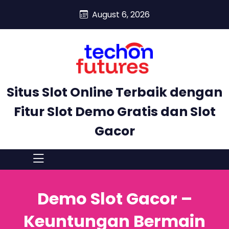
skip
August 6, 2026
to
content
Situs Slot Online Terbaik dengan
Fitur Slot Demo Gratis dan Slot
Gacor
Demo Slot Gacor –
Keuntungan Bermain