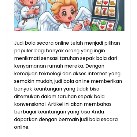
Judi bola secara online telah menjadi pilihan
populer bagi banyak orang yang ingin
menikmati sensasi taruhan sepak bola dari
kenyamanan rumah mereka. Dengan
kemajuan teknologi dan akses internet yang
semakin mudah, judi bola online memberikan
banyak keuntungan yang tidak bisa
ditemukan dalam taruhan sepak bola
konvensional. Artikel ini akan membahas
berbagai keuntungan yang bisa Anda
dapatkan dengan bermain judi bola secara
online.