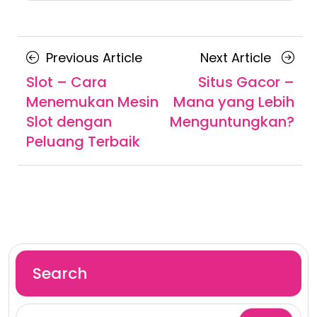
Posts
Previous
Next
Previous Article
Next Article
navigation
Article
Article
Slot – Cara
Situs Gacor –
Menemukan Mesin
Mana yang Lebih
Slot dengan
Menguntungkan?
Peluang Terbaik
Search