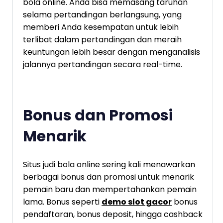
bola online. Anda bisa memasang taruhan
selama pertandingan berlangsung, yang
memberi Anda kesempatan untuk lebih
terlibat dalam pertandingan dan meraih
keuntungan lebih besar dengan menganalisis
jalannya pertandingan secara real-time.
Bonus dan Promosi
Menarik
Situs judi bola online sering kali menawarkan
berbagai bonus dan promosi untuk menarik
pemain baru dan mempertahankan pemain
lama. Bonus seperti
demo slot gacor
bonus
pendaftaran, bonus deposit, hingga cashback