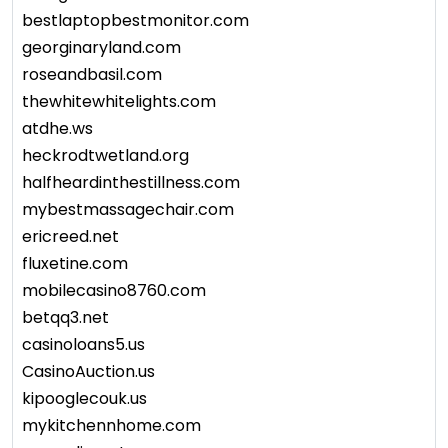
bestlaptopbestmonitor.com
georginaryland.com
roseandbasil.com
thewhitewhitelights.com
atdhe.ws
heckrodtwetland.org
halfheardinthestillness.com
mybestmassagechair.com
ericreed.net
fluxetine.com
mobilecasino8760.com
betqq3.net
casinoloans5.us
CasinoAuction.us
kipooglecouk.us
mykitchennhome.com