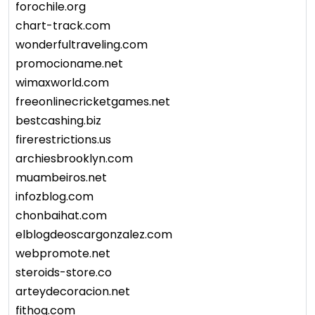
forochile.org
chart-track.com
wonderfultraveling.com
promocioname.net
wimaxworld.com
freeonlinecricketgames.net
bestcashing.biz
firerestrictions.us
archiesbrooklyn.com
muambeiros.net
infozblog.com
chonbaihat.com
elblogdeoscargonzalez.com
webpromote.net
steroids-store.co
arteydecoracion.net
fithog.com