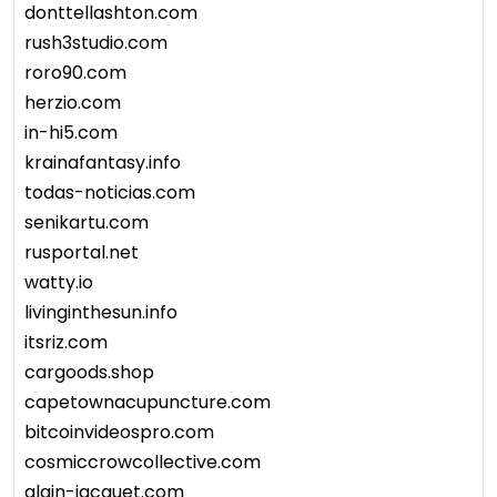
donttellashton.com
rush3studio.com
roro90.com
herzio.com
in-hi5.com
krainafantasy.info
todas-noticias.com
senikartu.com
rusportal.net
watty.io
livinginthesun.info
itsriz.com
cargoods.shop
capetownacupuncture.com
bitcoinvideospro.com
cosmiccrowcollective.com
alain-jacquet.com