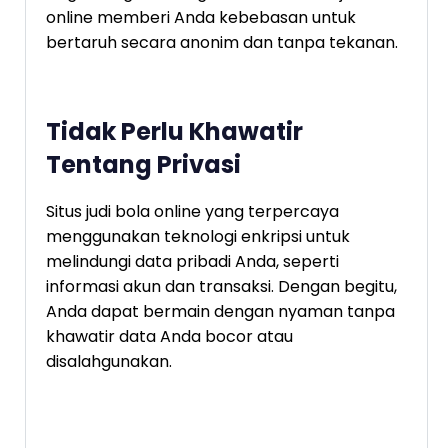
online memberi Anda kebebasan untuk
bertaruh secara anonim dan tanpa tekanan.
Tidak Perlu Khawatir
Tentang Privasi
Situs judi bola online yang terpercaya
menggunakan teknologi enkripsi untuk
melindungi data pribadi Anda, seperti
informasi akun dan transaksi. Dengan begitu,
Anda dapat bermain dengan nyaman tanpa
khawatir data Anda bocor atau
disalahgunakan.