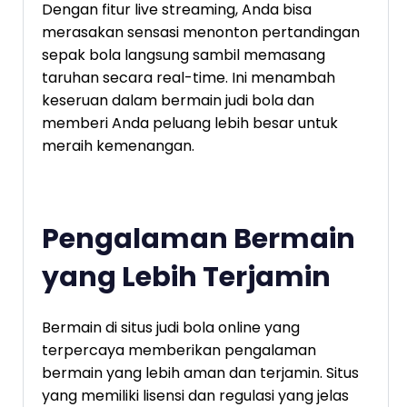
Dengan fitur live streaming, Anda bisa
merasakan sensasi menonton pertandingan
sepak bola langsung sambil memasang
taruhan secara real-time. Ini menambah
keseruan dalam bermain judi bola dan
memberi Anda peluang lebih besar untuk
meraih kemenangan.
Pengalaman Bermain
yang Lebih Terjamin
Bermain di situs judi bola online yang
terpercaya memberikan pengalaman
bermain yang lebih aman dan terjamin. Situs
yang memiliki lisensi dan regulasi yang jelas