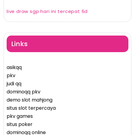
live draw sgp hari ini tercepat 6d
Links
asikqq
pkv
judi qq
dominoqq pkv
demo slot mahjong
situs slot terpercaya
pkv games
situs poker
dominoqq online