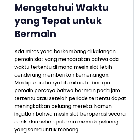
Mengetahui Waktu
yang Tepat untuk
Bermain
Ada mitos yang berkembang di kalangan
pemain slot yang mengatakan bahwa ada
waktu tertentu di mana mesin slot lebih
cenderung memberikan kemenangan.
Meskipun ini hanyalah mitos, beberapa
pemain percaya bahwa bermain pada jam
tertentu atau setelah periode tertentu dapat
meningkatkan peluang mereka. Namun,
ingatlah bahwa mesin slot beroperasi secara
acak, dan setiap putaran memiliki peluang
yang sama untuk menang.