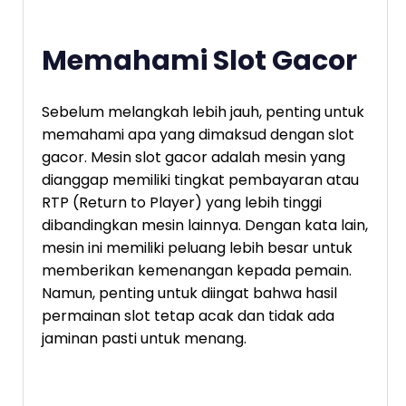
Memahami Slot Gacor
Sebelum melangkah lebih jauh, penting untuk
memahami apa yang dimaksud dengan slot
gacor. Mesin slot gacor adalah mesin yang
dianggap memiliki tingkat pembayaran atau
RTP (Return to Player) yang lebih tinggi
dibandingkan mesin lainnya. Dengan kata lain,
mesin ini memiliki peluang lebih besar untuk
memberikan kemenangan kepada pemain.
Namun, penting untuk diingat bahwa hasil
permainan slot tetap acak dan tidak ada
jaminan pasti untuk menang.