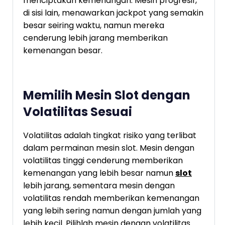
menciptakan kemenangan. Mesin progresif,
di sisi lain, menawarkan jackpot yang semakin
besar seiring waktu, namun mereka
cenderung lebih jarang memberikan
kemenangan besar.
Memilih Mesin Slot dengan
Volatilitas Sesuai
Volatilitas adalah tingkat risiko yang terlibat
dalam permainan mesin slot. Mesin dengan
volatilitas tinggi cenderung memberikan
kemenangan yang lebih besar namun
slot
lebih jarang, sementara mesin dengan
volatilitas rendah memberikan kemenangan
yang lebih sering namun dengan jumlah yang
lebih kecil. Pilihlah mesin dengan volatilitas