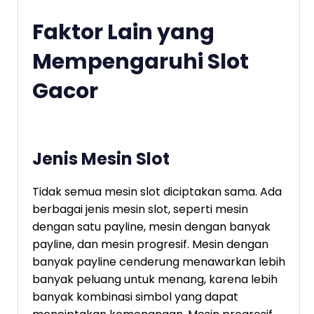
Faktor Lain yang
Mempengaruhi Slot
Gacor
Jenis Mesin Slot
Tidak semua mesin slot diciptakan sama. Ada
berbagai jenis mesin slot, seperti mesin
dengan satu payline, mesin dengan banyak
payline, dan mesin progresif. Mesin dengan
banyak payline cenderung menawarkan lebih
banyak peluang untuk menang, karena lebih
banyak kombinasi simbol yang dapat