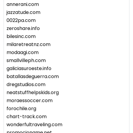
annerani.com
jazzatude.com
0022pa.com
zeroshare.info
bilesinc.com
milaretreatnz.com
modaagi.com
smallvilleph.com
galiciasuroeste.info
batallasdeguerra.com
dregstudios.com
neatstuffhelpskids.org
moraessoccer.com
forochile.org
chart-track.com
wonderfultraveling.com
promocioname.net