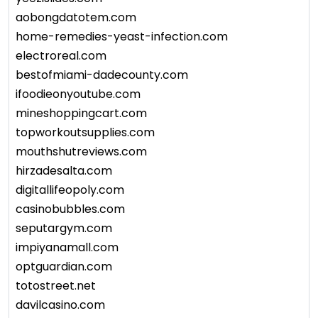
aobongdatotem.com
home-remedies-yeast-infection.com
electroreal.com
bestofmiami-dadecounty.com
ifoodieonyoutube.com
mineshoppingcart.com
topworkoutsupplies.com
mouthshutreviews.com
hirzadesalta.com
digitallifeopoly.com
casinobubbles.com
seputargym.com
impiyanamall.com
optguardian.com
totostreet.net
davilcasino.com