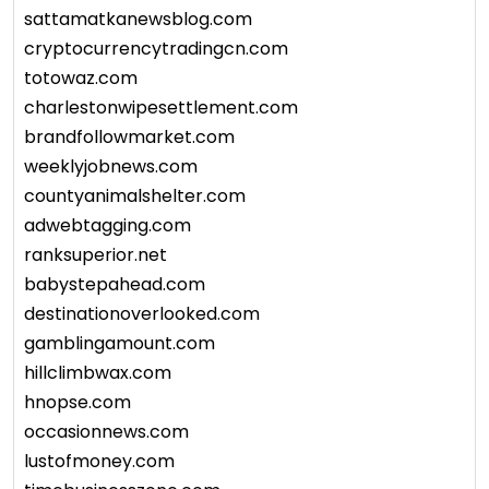
sattamatkanewsblog.com
cryptocurrencytradingcn.com
totowaz.com
charlestonwipesettlement.com
brandfollowmarket.com
weeklyjobnews.com
countyanimalshelter.com
adwebtagging.com
ranksuperior.net
babystepahead.com
destinationoverlooked.com
gamblingamount.com
hillclimbwax.com
hnopse.com
occasionnews.com
lustofmoney.com