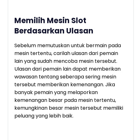
Memilih Mesin Slot
Berdasarkan Ulasan
Sebelum memutuskan untuk bermain pada
mesin tertentu, carilah ulasan dari pemain
lain yang sudah mencoba mesin tersebut.
Ulasan dari pemain lain dapat memberikan
wawasan tentang seberapa sering mesin
tersebut memberikan kemenangan. Jika
banyak pemain yang melaporkan
kemenangan besar pada mesin tertentu,
kemungkinan besar mesin tersebut memiliki
peluang yang lebih baik.