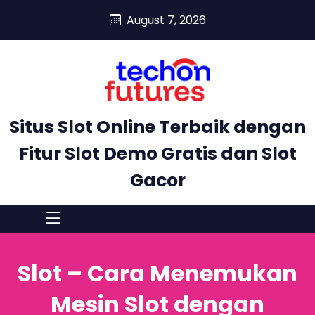
skip
August 7, 2026
to
content
Situs Slot Online Terbaik dengan
Fitur Slot Demo Gratis dan Slot
Gacor
Slot – Cara Menemukan
Mesin Slot dengan