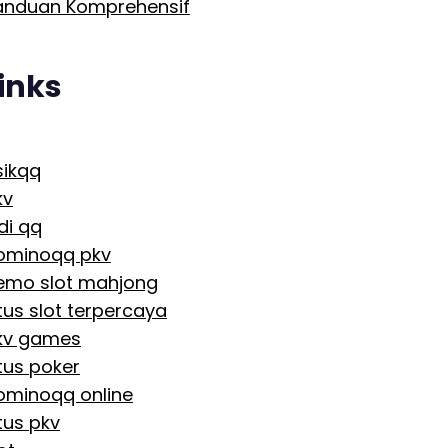
anduan Komprehensif
inks
sikqq
kv
di qq
ominoqq pkv
emo slot mahjong
tus slot terpercaya
kv games
tus poker
ominoqq online
tus pkv