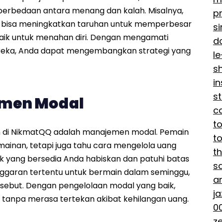
i perbedaan antara menang dan kalah. Misalnya,
p
nda bisa meningkatkan taruhan untuk memperbesar
s
h baik untuk menahan diri. Dengan mengamati
d
reka, Anda dapat mengembangkan strategi yang
l
s
i
s
emen Modal
c
t
n di NikmatQQ adalah manajemen modal. Pemain
t
mainan, tetapi juga tahu cara mengelola uang
t
 yang bersedia Anda habiskan dan patuhi batas
s
 anggaran tertentu untuk bermain dalam seminggu,
a
ersebut. Dengan pengelolaan modal yang baik,
j
tanpa merasa tertekan akibat kehilangan uang.
0
z