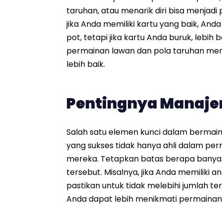
taruhan, atau menarik diri bisa menjad
jika Anda memiliki kartu yang baik, A
pot, tetapi jika kartu Anda buruk, lebi
permainan lawan dan pola taruhan me
lebih baik.
Pentingnya Manaj
Salah satu elemen kunci dalam bermai
yang sukses tidak hanya ahli dalam per
mereka. Tetapkan batas berapa banyak
tersebut. Misalnya, jika Anda memiliki
pastikan untuk tidak melebihi jumlah t
Anda dapat lebih menikmati permainan 