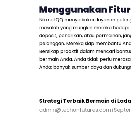
Menggunakan Fitur
NikmatQQ menyediakan layanan pelan
masalah yang mungkin mereka hadapi. 
deposit, penarikan, atau permainan, j
pelanggan. Mereka siap membantu Anda 
Bersikap proaktif dalam mencari ban
bermain Anda. Anda tidak perlu merasa
Anda; banyak sumber daya dan dukung
Strategi Terbaik Bermain di La
admin@techonfutures.com
Septe
|