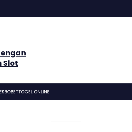
 dengan
 Slot
E
SBOBET
TOGEL ONLINE