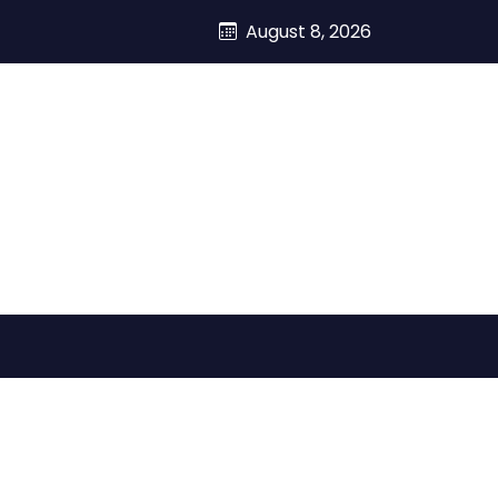
August 8, 2026