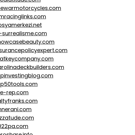
rewarmotorcycles.com
imracinglinks.com
osyamerkezi.net
e-surrealisme.com
howcasebeauty.com
nsurancepolicyexpert.com
tatkeycompany.com
arolinadeckbuilders.com
opinvestingblog.com
op50tools.com
he-rep.com
altyfranks.com
nnerani.com
azzatude.com
022pa.com
eroshare.info